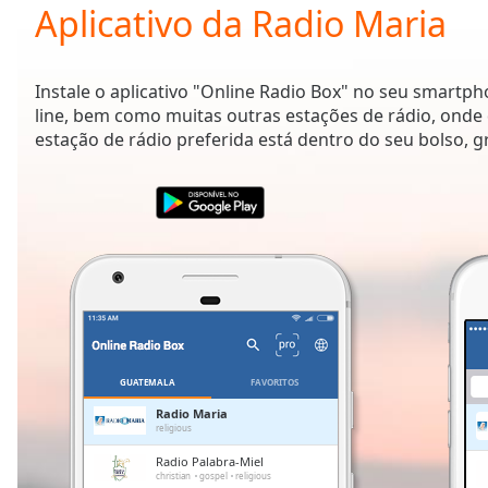
Current
Aplicativo da Radio Maria
Time
0:00
/
Duration
-:-
Instale o aplicativo "Online Radio Box" no seu smartp
Loaded
:
line, bem como muitas outras estações de rádio, onde 
0.00%
estação de rádio preferida está dentro do seu bolso, g
0:00
Stream
Type
LIVE
Seek to
live,
currently
behind
live
LIVE
Remaining
Time
-
-:-
GUATEMALA
FAVORITOS
1x
Radio Maria
religious
Playback
Rate
Radio Palabra-Miel
christian
gospel
religious