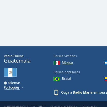
Audio
Track
Picture-
in-
Picture
Fullscreen
This
is
a
modal
window.
Rádio Online
Países vizinhos
Guatemala
México
Beginning
of
Países populares
dialog
Brasil
window.
Idioma:
Escape
Português
will
Ouça a
Radio Maria
em seu s
cancel
and
close