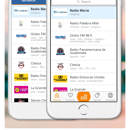
ГВАТЕМАЛА
ОМИЛЕНИ
Remaining
Radio Maria
Radio Maria
Time
-
religious
religious
-:-
Radio Palabra-Miel
Radio Palabra-Miel
christian
gospel
religious
christian
gospel
religious
1x
Globo FM 98.9
Globo FM 98.9
Playback
news
talk
children
spanish
news
talk
children
spanish
entertainment
love songs
entertainment
love songs
Rate
Radio Panamericana de
Radio Panamericana de
Guatemala
Guatemala
Chapters
spanish
latin
spanish
latin
Clasica
Chapters
Clasica
classic
80s
70s
hits
classic
80s
70s
hits
Radio Emisoras Unidas
Descriptions
Radio Emisoras Unidas
news
sports
entertainment
news
sports
entertainment
descriptions
La Grande
La Grande
off
,
pop
reggae
latin
pop
reggae
latin
selected
Stereo Chiventur
Stereo Chiventur
soul
christian
gospel
soul
christian
gospel
Subtitles
Fabuestereo FM
Fabuestereo FM
pop
classic
spanish
pop
classic
spanish
subtitles
settings
,