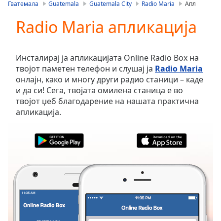
is
Гватемала
Guatemala
Guatemala City
Radio Maria
Апл
loading.
Radio Maria апликација
Play
Video
Play
Skip
Инсталирај ја апликацијата Online Radio Box на
Backward
твојот паметен телефон и слушај ја
Radio Maria
Skip
онлајн, како и многу други радио станици – каде
Forward
и да си! Сега, твојата омилена станица е во
Mute
твојот џеб благодарение на нашата практична
Current
апликација.
Time
0:00
/
Duration
-:-
Loaded
:
0.00%
Stream
Type
LIVE
Seek to
live,
currently
behind
live
LIVE