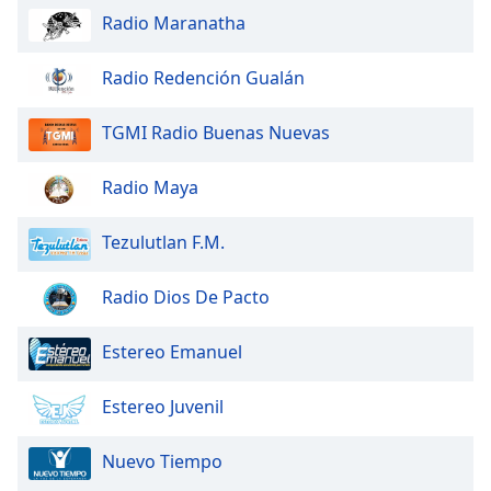
Beginning
Radio Maranatha
of
dialog
window.
Radio Redención Gualán
Escape
will
TGMI Radio Buenas Nuevas
cancel
and
Radio Maya
close
the
Tezulutlan F.M.
window.
Text
Radio Dios De Pacto
Color
Estereo Emanuel
Opacity
Estereo Juvenil
Text
Nuevo Tiempo
Background