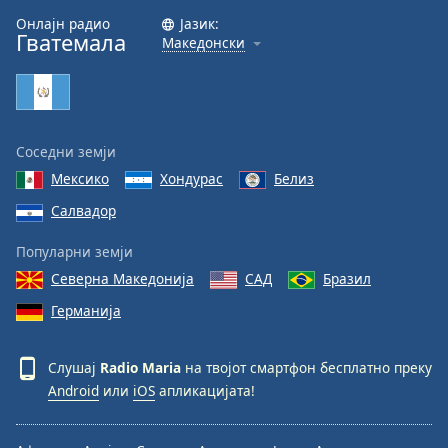
Онлајн радио
Јазик:
Font
Гватемала
Македонски
Family
Reset
Done
Соседни земји
Close
Modal
Мексико
Хондурас
Белиз
Dialog
Салвадор
End
of
Популарни земји
dialog
window.
Северна Македонија
САД
Бразил
Германија
Слушај
Radio Maria
на твојот смартфон бесплатно преку
Android
или
iOS
апликацијата!