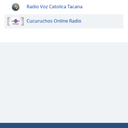
Color
Radio Voz Catolica Tacana
Opacity
Cucuruchos Online Radio
Caption
Area
Background
Color
Opacity
Font
Size
Text
Edge
Style