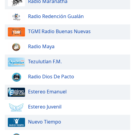
Radio Maranatha
of
dialog
window.
Radio Redención Gualán
Escape
will
TGMI Radio Buenas Nuevas
cancel
and
Radio Maya
close
the
window.
Tezulutlan F.M.
Text
Radio Dios De Pacto
Color
Estereo Emanuel
Opacity
Estereo Juvenil
Text
Nuevo Tiempo
Background
Color