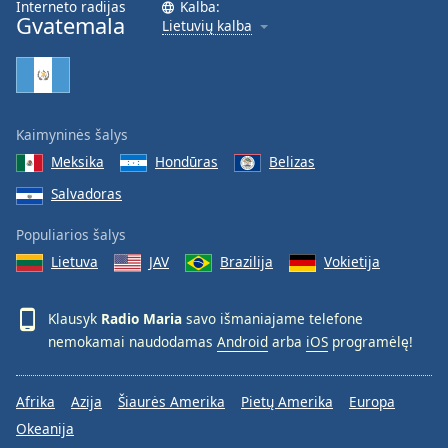
Interneto radijas
Kalba:
Font
Gvatemala
Lietuvių kalba
Family
Reset
Done
Kaimyninės šalys
Close
Modal
Meksika
Hondūras
Belizas
Dialog
End
Salvadoras
of
Populiarios šalys
dialog
window.
Lietuva
JAV
Brazilija
Vokietija
Klausyk
Radio Maria
savo išmaniajame telefone
nemokamai naudodamas
Android
arba
iOS
programėlę!
Afrika
Azija
Šiaurės Amerika
Pietų Amerika
Europa
Okeanija