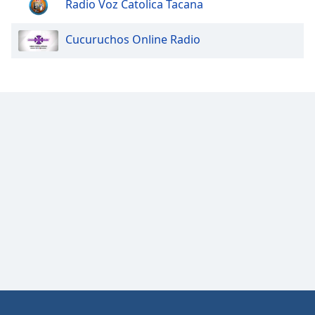
Radio Voz Catolica Tacana
Opacity
Cucuruchos Online Radio
Caption
Area
Background
Color
Opacity
Font
Size
Text
Edge
Style