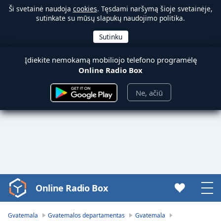
Ši svetainė naudoja
cookies
. Tęsdami naršymą šioje svetainėje,
sutinkate su mūsų slapukų naudojimo politika.
Įdiekite nemokamą mobiliojo telefono programėlę
Online Radio Box
Ne, ačiū
Online Radio Box
Video
Player
is
Gvatemala
Gvatemalos departamentas
Gvatemala