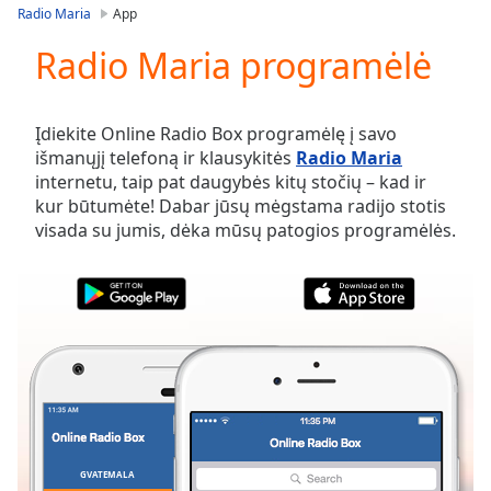
loading.
Radio Maria
App
Play
Video
Radio Maria programėlė
Play
Skip
Backward
Įdiekite Online Radio Box programėlę į savo
Skip
išmanųjį telefoną ir klausykitės
Radio Maria
Forward
internetu, taip pat daugybės kitų stočių – kad ir
Mute
kur būtumėte! Dabar jūsų mėgstama radijo stotis
Current
visada su jumis, dėka mūsų patogios programėlės.
Time
0:00
/
Duration
-:-
Loaded
:
0.00%
Stream
Type
LIVE
Seek to
live,
currently
behind
live
LIVE
GVATEMALA
PARANKINIAI