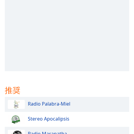
opens
subtitles
settings
dialog
subtitles
off
,
selected
Audio
Track
Picture-
in-
Picture
推奨
Fullscreen
This
is
Radio Palabra-Miel
a
modal
Stereo Apocalipsis
window.
Radio Maranatha