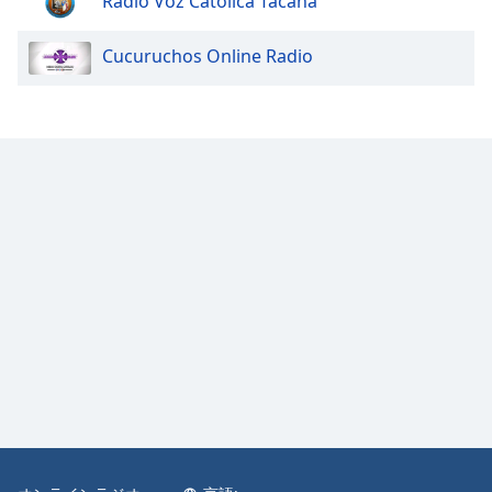
Radio Voz Catolica Tacana
Color
Cucuruchos Online Radio
Opacity
Caption
Area
Background
Color
Opacity
Font
Size
Text
Edge
Style