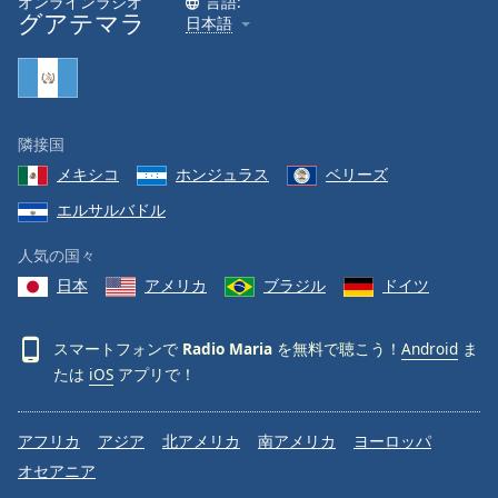
オンラインラジオ
言語:
グアテマラ
日本語
Font
Family
Reset
隣接国
Done
メキシコ
ホンジュラス
ベリーズ
Close
Modal
エルサルバドル
Dialog
End
人気の国々
of
dialog
日本
アメリカ
ブラジル
ドイツ
window.
スマートフォンで
Radio Maria
を無料で聴こう！
Android
ま
たは
iOS
アプリで！
アフリカ
アジア
北アメリカ
南アメリカ
ヨーロッパ
オセアニア