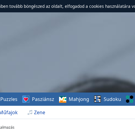
ben tovább böngészed az oldalt, elfogadod a cookies használatára v
Puzzles
Pasziánsz
Mahjong
Sudoku
Műfajok
Zene
kalmazás