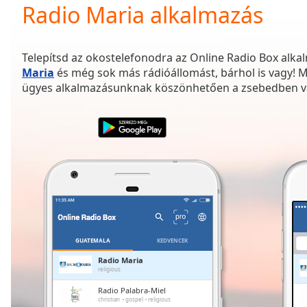
Current
Radio Maria alkalmazás
Time
0:00
/
Duration
-:-
Telepítsd az okostelefonodra az Online Radio Box alkal
Loaded
:
Maria
és még sok más rádióállomást, bárhol is vagy! 
0.00%
ügyes alkalmazásunknak köszönhetően a zsebedben v
0:00
Stream
Type
LIVE
Seek to
live,
currently
behind
live
LIVE
Remaining
Time
-
-:-
GUATEMALA
KEDVENCEK
1x
Radio Maria
religious
Playback
Rate
Radio Palabra-Miel
christian
gospel
religious