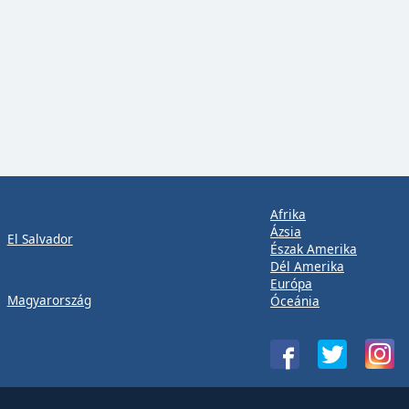
Afrika
Ázsia
El Salvador
Észak Amerika
Dél Amerika
Európa
Magyarország
Óceánia