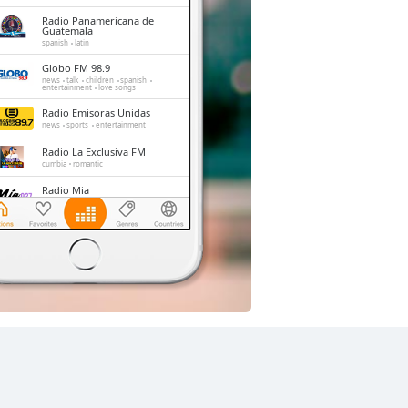
Radio Panamericana de
Guatemala
spanish
latin
Globo FM 98.9
news
talk
children
spanish
entertainment
love songs
Radio Emisoras Unidas
news
sports
entertainment
Radio La Exclusiva FM
cumbia
romantic
Radio Mia
pop
spanish
latin
romantic
Clasica
classic
80s
70s
hits
Fabuestereo FM
pop
classic
spanish