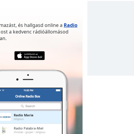
mazást, és hallgasd online a
Radio
Most a kedvenc rádióállomásod
an.
Radio Maria
religious
Radio Palabra-Miel
christian
gospel
religious