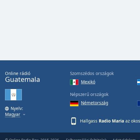
Audio
Track
Picture-
in-
Picture
Fullscreen
This
is
a
modal
window.
Online rádió
Szomszédos országok
Guatemala
Mexikó
Beginning
of
Népszerű országok
dialog
Németország
window.
Nyelv:
Escape
Magyar
will
Hallgass
Radio Maria
az okos
cancel
and
close