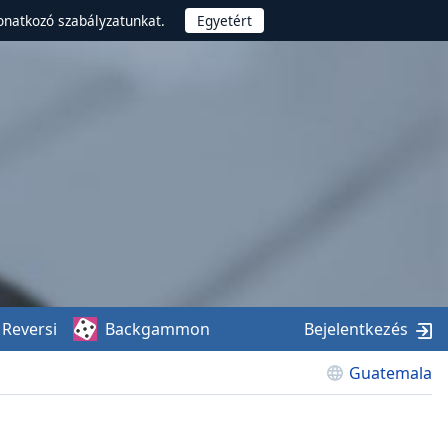
onatkozó szabályzatunkat.
Reversi
Backgammon
Bejelentkezés
Guatemala