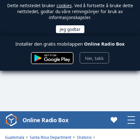
Dette nettstedet bruker
cookies
. Ved å fortsette å bruke dette
nettstedet, godtar du våre retningslinjer for bruk av
informasjonskapsler.
Installer den gratis mobilappen
Online Radio Box
Nei, takk
Online Radio Box
Video
Player
is
Guatemala
Santa Rosa Department
Oratorio