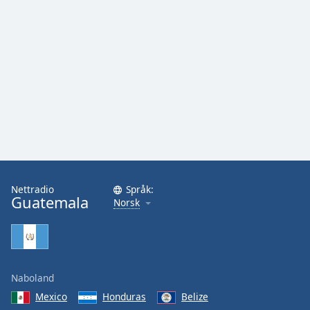
Nettradio
Språk:
Guatemala
Norsk
Naboland
Mexico
Honduras
Belize