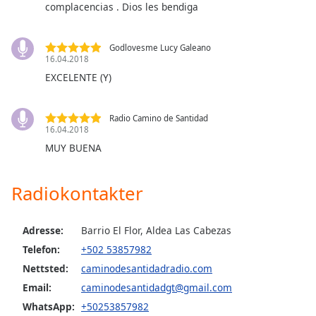
complacencias . Dios les bendiga
Opacity
Godlovesme Lucy Galeano
16.04.2018
Caption
EXCELENTE (Y)
Area
Background
Color
Radio Camino de Santidad
16.04.2018
MUY BUENA
Opacity
Radiokontakter
Font
Size
Adresse:
Barrio El Flor, Aldea Las Cabezas
Telefon:
+502 53857982
Text
Nettsted:
caminodesantidadradio.com
Edge
Style
Email:
caminodesantidadgt@gmail.com
WhatsApp:
+50253857982