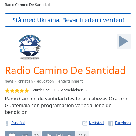
loading.
Radio Camino De Santidad
Play
Video
Stå med Ukraina. Bevar freden i verden!
Play
Skip
Backward
Skip
Forward
Mute
Current
Time
0:00
Radio Camino De Santidad
/
Duration
-:-
news
christian
education
entertainment
Loaded
:
Vurdering:
5.0
Anmeldelser
:
3
0.00%
Stream
Radio Camino de santidad desde las cabezas Oratorio
Type
LIVE
Guatemala con programacion variada llena de
bendicion
Seek to
live,
currently
Español
Nettsted
behind
live
LIVE
Liker
33
Lytt live
0