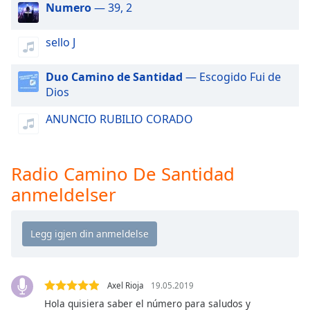
of
Numero
— 39, 2
dialog
window.
sello J
Escape
will
Duo Camino de Santidad
— Escogido Fui de
cancel
Dios
and
close
ANUNCIO RUBILIO CORADO
the
window.
Radio Camino De Santidad
Text
anmeldelser
Color
Opacity
Text
Background
Axel Rioja
19.05.2019
Color
Hola quisiera saber el número para saludos y