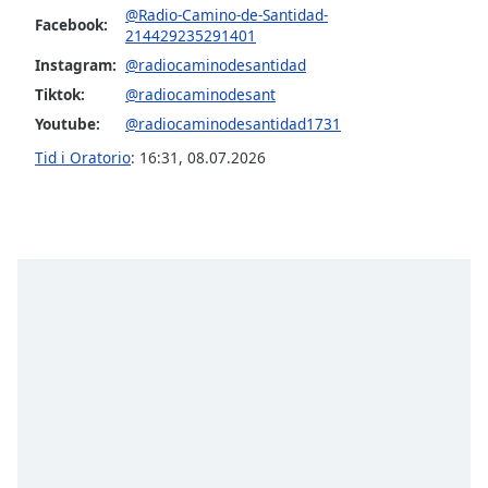
@Radio-Camino-de-Santidad-
Font
Facebook:
214429235291401
Family
Instagram:
@radiocaminodesantidad
Tiktok:
@radiocaminodesant
Reset
Youtube:
@radiocaminodesantidad1731
Done
Tid i Oratorio
:
16:31
,
08.07.2026
Close
Modal
Dialog
End
of
dialog
window.