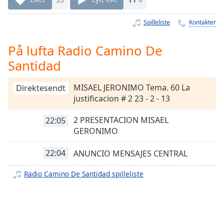
Remaining
Time
-
Spilleliste
Kontakter
-:-
1x
På lufta Radio Camino De
Playback
Santidad
Rate
Chapters
MISAEL JERONIMO Tema. 60 La
Direktesendt
justificacion # 2 23 - 2 - 13
Chapters
2 PRESENTACION MISAEL
22:05
Descriptions
GERONIMO
descriptions
off
,
22:04
ANUNCIO MENSAJES CENTRAL
selected
Radio Camino De Santidad spilleliste
Subtitles
subtitles
settings
,