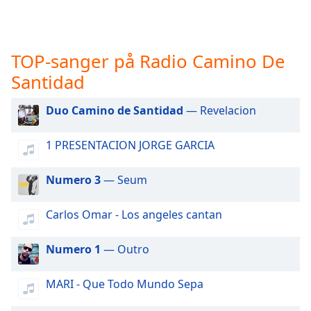
opens
subtitles
settings
dialog
TOP-sanger på Radio Camino De
subtitles
off
,
Santidad
selected
Duo Camino de Santidad
— Revelacion
Audio
Track
1 PRESENTACION JORGE GARCIA
Picture-
in-
Numero 3
— Seum
Picture
Fullscreen
This
Carlos Omar - Los angeles cantan
is
a
Numero 1
— Outro
modal
window.
MARI - Que Todo Mundo Sepa
Beginning