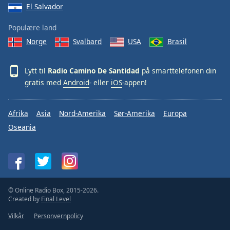
El Salvador
Populære land
Norge
Svalbard
USA
Brasil
Lytt til
Radio Camino De Santidad
på smarttelefonen din
gratis med
Android
- eller
iOS
-appen!
Afrika
Asia
Nord-Amerika
Sør-Amerika
Europa
Oseania
© Online Radio Box, 2015-2026.
Created by
Final Level
Vilkår
Personvernpolicy