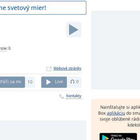
me svetový mier!
nzie
:
0
Webové stránky
Páči sa mi
10
Live
0
Kontakty
Nainštalujte si apl
Box
aplikáciu
do sma
svoje obľúbené rádi
kdeko