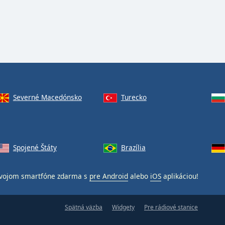
Severné Macedónsko
Turecko
Spojené Štáty
Brazília
vojom smartfóne zdarma s
pre Android
alebo
iOS
aplikáciou!
Spätná väzba
Widgety
Pre rádiové stanice