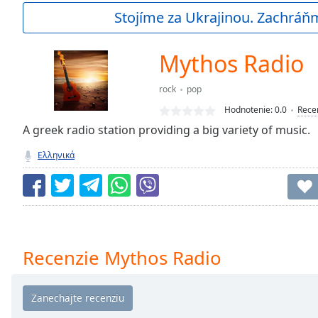
Current
Stojíme za Ukrajinou. Zachráň
Time
0:00
/
Duration
-:-
Mythos Radio
Loaded
:
0.00%
rock
pop
0:00
Hodnotenie:
0.0
Rece
Stream
Type
A greek radio station providing a big variety of music.
LIVE
Seek to
Ελληνικά
live,
currently
behind
live
LIVE
Remaining
Time
-
-:-
Recenzie Mythos Radio
1x
Playback
Rate