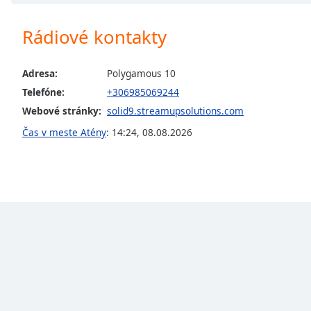
Chapters
Chapters
Rádiové kontakty
Descriptions
Adresa:
Polygamous 10
descriptions
Telefóne:
+306985069244
off
,
Webové stránky:
solid9.streamupsolutions.com
selected
Čas v meste Atény
:
14:24
,
08.08.2026
Subtitles
subtitles
settings
,
opens
subtitles
settings
dialog
subtitles
off
,
selected