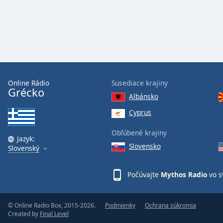
Audio
Track
Picture-
in-
Picture
Fullscreen
This
is
Online Rádio
Susediace krajiny
a
Grécko
Albánsko
modal
window.
Cyprus
Obľúbené krajiny
Beginning
Jazyk:
of
Slovensko
Slovenský
dialog
window.
Počúvajte
Mythos Radio
vo s
Escape
will
cancel
© Online Radio Box, 2015-2026.
Podmienky
Ochrana súkromia
and
Created by
Final Level
close