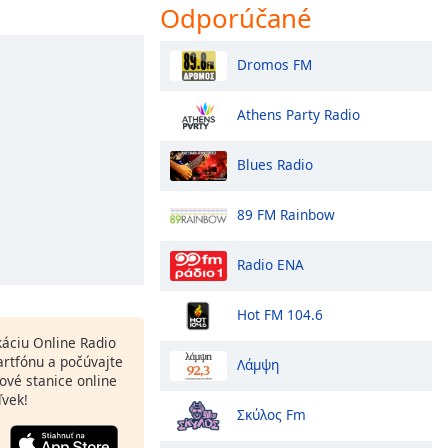
Odporúčané
Dromos FM
Athens Party Radio
Blues Radio
89 FM Rainbow
Radio ENA
Hot FM 104.6
ikáciu Online Radio
rtfónu a počúvajte
Λάμψη
ové stanice online
ľvek!
Σκύλος Fm