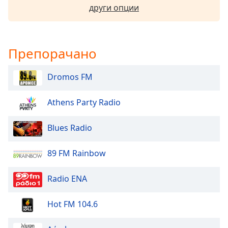
Beginning
други опции
of
dialog
window.
Escape
Препорачано
will
cancel
Dromos FM
and
close
the
Athens Party Radio
window.
Blues Radio
Text
Color
89 FM Rainbow
Opacity
Radio ENA
Hot FM 104.6
Text
Background