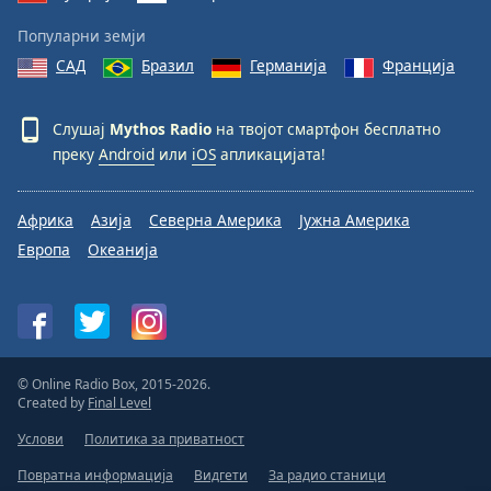
Популарни земји
САД
Бразил
Германија
Франција
Слушај
Mythos Radio
на твојот смартфон бесплатно
преку
Android
или
iOS
апликацијата!
Африка
Азија
Северна Америка
Јужна Америка
Европа
Океанија
© Online Radio Box, 2015-2026.
Created by
Final Level
Услови
Политика за приватност
Повратна информација
Видгети
За радио станици