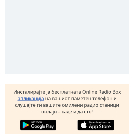
opens
subtitles
settings
dialog
subtitles
off
,
selected
Audio
Track
Picture-
in-
Picture
Fullscreen
Инсталирајте ја бесплатната Online Radio Box
This
апликација
на вашиот паметен телефон и
is
слушајте ги вашите омилени радио станици
a
онлајн – каде и да сте!
modal
window.