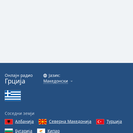
Font
Family
Reset
Done
Close
Modal
Dialog
End
of
Онлајн радио
Јазик:
dialog
Грција
Македонски
window.
Соседни земји
Албанија
Северна Македонија
Турција
Бугарија
Кипар