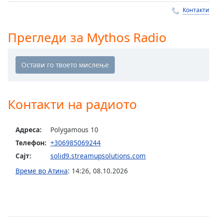
Remaining
Контакти
Time
-
-:-
Прегледи за Mythos Radio
1x
Playback
Rate
Chapters
Контакти на радиото
Chapters
Descriptions
Адреса:
Polygamous 10
Телефон:
+306985069244
descriptions
off
,
Сајт:
solid9.streamupsolutions.com
selected
Време во Атина
:
14:26
,
08.10.2026
Subtitles
subtitles
settings
,