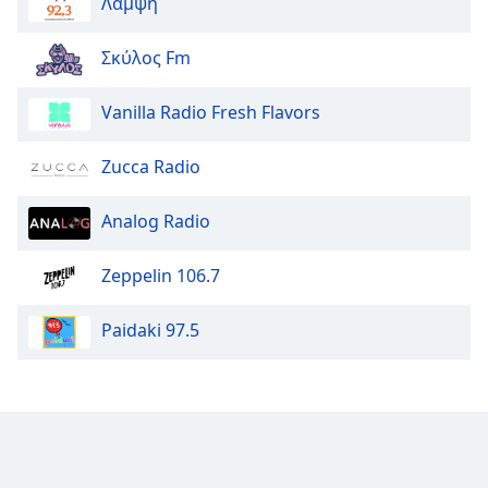
Color
Λάμψη
Σκύλος Fm
Opacity
Vanilla Radio Fresh Flavors
Caption
Area
Zucca Radio
Background
Color
Analog Radio
Opacity
Zeppelin 106.7
Font
Paidaki 97.5
Size
Text
Edge
Style