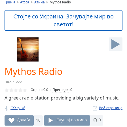
is
Грција
Attica
Атина
Mythos Radio
loading.
Play
Стојте со Украина. Зачувајте мир во
Video
светот!
Play
Skip
Backward
Skip
Forward
Mute
Current
Time
0:00
Mythos Radio
/
Duration
-:-
rock
pop
Loaded
:
0.00%
Оцена:
0.0
Прегледи
:
0
Stream
A greek radio station providing a big variety of music.
Type
LIVE
Ελληνικά
Веб-страница
Seek to
live,
currently
Допаѓа
10
Слушај во живо
0
behind
live
LIVE