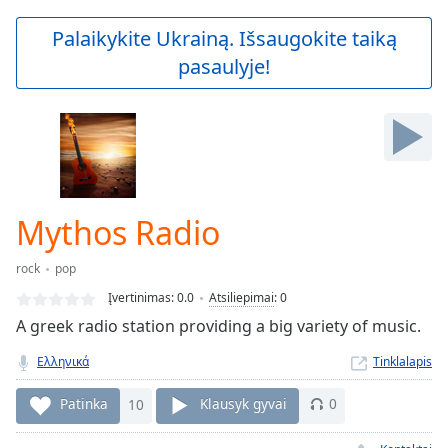
loading.
Play
Palaikykite Ukrainą. Išsaugokite taiką
Video
pasaulyje!
Play
Skip
Backward
Skip
Forward
Mute
Current
Time
0:00
Mythos Radio
/
Duration
-:-
rock
pop
Loaded
:
0.00%
Įvertinimas:
0.0
Atsiliepimai
:
0
Stream
A greek radio station providing a big variety of music.
Type
LIVE
Ελληνικά
Tinklalapis
Seek to
live,
currently
Patinka
10
Klausyk gyvai
0
behind
live
LIVE