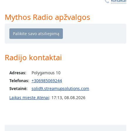
Remaining
Kontaktai
Time
-
-:-
Mythos Radio apžvalgos
1x
Playback
Rate
Chapters
Radijo kontaktai
Chapters
Descriptions
Adresas:
Polygamous 10
Telefonas:
+306985069244
descriptions
off
,
Svetainė:
solid9.streamupsolutions.com
selected
Laikas mieste Atėnai
:
17:13
,
08.08.2026
Subtitles
subtitles
settings
,
opens