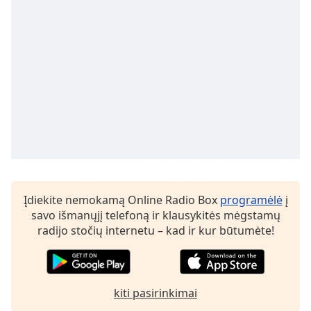
subtitles
settings
dialog
subtitles
off
,
selected
Audio
Track
Picture-
in-
Picture
Fullscreen
Įdiekite nemokamą Online Radio Box
programėlė
į
This
savo išmanųjį telefoną ir klausykitės mėgstamų
is
radijo stočių internetu – kad ir kur būtumėte!
a
modal
window.
kiti pasirinkimai
Beginning