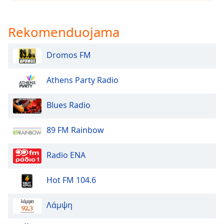
of
dialog
window.
Rekomenduojama
Escape
will
Dromos FM
cancel
and
close
Athens Party Radio
the
window.
Blues Radio
Text
89 FM Rainbow
Color
Radio ENA
Opacity
Hot FM 104.6
Text
Background
Λάμψη
Color