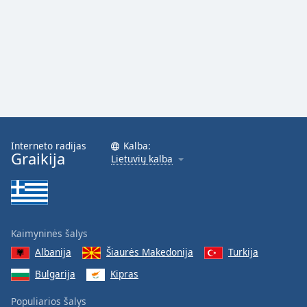
Font
Family
Reset
Done
Close
Modal
Dialog
End
Interneto radijas
Kalba:
of
Graikija
Lietuvių kalba
dialog
window.
Kaimyninės šalys
Albanija
Šiaurės Makedonija
Turkija
Bulgarija
Kipras
Populiarios šalys