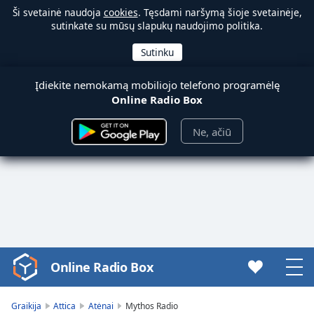
Ši svetainė naudoja
cookies
. Tęsdami naršymą šioje svetainėje,
sutinkate su mūsų slapukų naudojimo politika.
Įdiekite nemokamą mobiliojo telefono programėlę
Online Radio Box
Ne, ačiū
Online Radio Box
Video
Player
is
Graikija
Attica
Atėnai
Mythos Radio