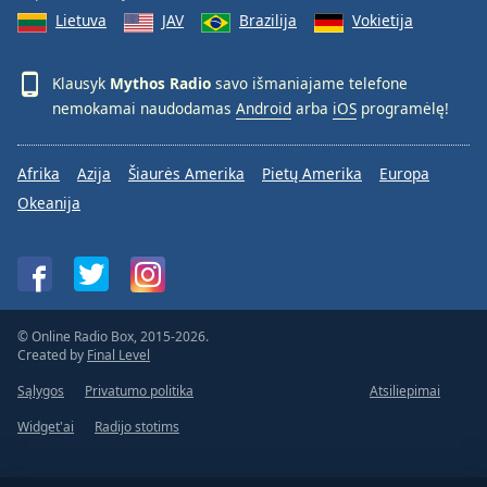
Lietuva
JAV
Brazilija
Vokietija
Klausyk
Mythos Radio
savo išmaniajame telefone
nemokamai naudodamas
Android
arba
iOS
programėlę!
Afrika
Azija
Šiaurės Amerika
Pietų Amerika
Europa
Okeanija
© Online Radio Box, 2015-2026.
Created by
Final Level
Sąlygos
Privatumo politika
Atsiliepimai
Widget'ai
Radijo stotims