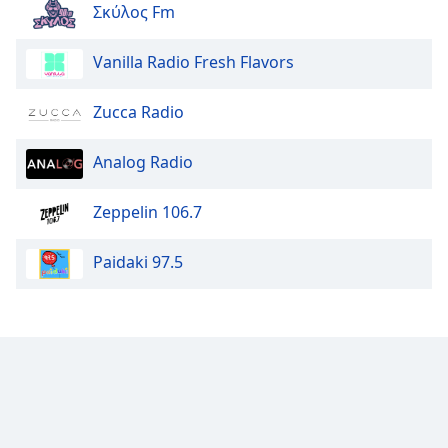
Σκύλος Fm
Opacity
Vanilla Radio Fresh Flavors
Caption
Zucca Radio
Area
Background
Analog Radio
Color
Zeppelin 106.7
Opacity
Paidaki 97.5
Font
Size
Text
Edge
Style