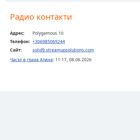
Chapters
Chapters
Радио контакти
Descriptions
Адрес:
Polygamous 10
descriptions
Телефон:
+306985069244
off
,
Сайт:
solid9.streamupsolutions.com
selected
Часът в града Атина
:
11:17
,
08.06.2026
Subtitles
subtitles
settings
,
opens
subtitles
settings
dialog
subtitles
off
,
selected