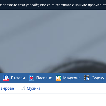
зползвате този уебсайт, вие се съгласявате с нашите правила о
Пъзели
Пасианс
Маджонг
Судоку
анрове
Музика