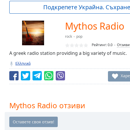
Current
Подкрепете Украйна. Съхранет
Time
0:00
/
Duration
-:-
Mythos Radio
Loaded
:
0.00%
rock
pop
0:00
Рейтинг:
0.0
Отзиви
Stream
Type
A greek radio station providing a big variety of music.
LIVE
Seek to
Ελληνικά
live,
currently
behind
Харе
live
LIVE
Remaining
Time
-
-:-
Mythos Radio отзиви
1x
Playback
Rate