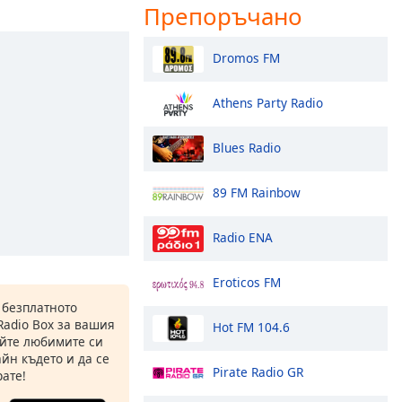
Препоръчано
Dromos FM
Athens Party Radio
Blues Radio
89 FM Rainbow
Radio ENA
Eroticos FM
 безплатното
Radio Box за вашия
Hot FM 104.6
йте любимите си
йн където и да се
Pirate Radio GR
ате!