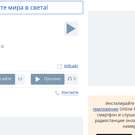
е мира в света!
:
0
Уебсайт
сайте
10
Пускане
0
Контакти
Инсталирайте
приложение
Online 
смартфон и слуша
радиостанции онла
намир