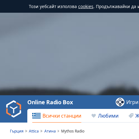
Този уебсайт използва
cookies
. Продължавайки да и
Video
Player
is
loading.
Play
Video
Online Radio Box
Игри
Play
Skip
Всички станции
Любими
Ж
Backward
Skip
Forward
Гърция
Attica
Атина
Mythos Radio
Mute