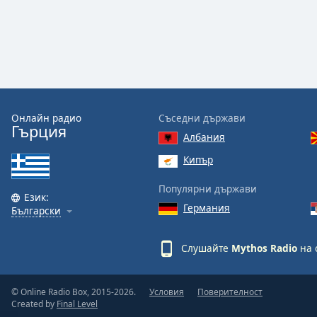
Audio
Track
Picture-
in-
Picture
Fullscreen
This
is
Онлайн радио
Съседни държави
a
Гърция
Албания
modal
window.
Кипър
Популярни държави
Beginning
Език:
of
Германия
Български
dialog
window.
Слушайте
Mythos Radio
на 
Escape
will
cancel
© Online Radio Box, 2015-2026.
Условия
Поверителност
and
Created by
Final Level
close