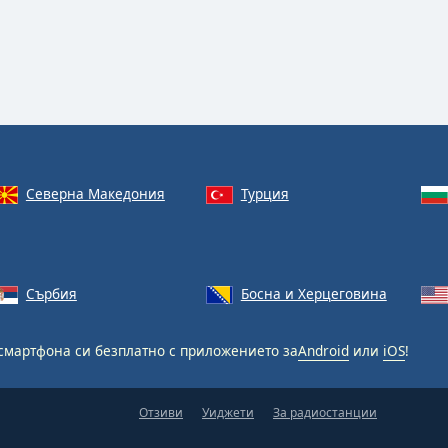
Северна Македония
Турция
Сърбия
Босна и Херцеговина
смартфона си безплатно с приложението за
Android
или
iOS
!
Отзиви
Уиджети
За радиостанции