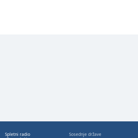
Chapters
Chapters
Descriptions
descriptions
off
,
selected
Subtitles
subtitles
settings
,
opens
subtitles
settings
dialog
subtitles
off
,
selected
Spletni radio
Sosednje države