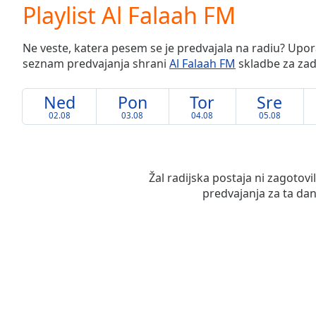
Current
Playlist Al Falaah FM
Time
0:00
/
Ne veste, katera pesem se je predvajala na radiu? Upora
Duration
-:-
seznam predvajanja shrani
Al Falaah FM
skladbe za zadn
Loaded
:
0.00%
0:00
Ned
Pon
Tor
Sre
Stream
02.08
03.08
04.08
05.08
Type
LIVE
Seek to
live,
currently
Žal radijska postaja ni zagotov
behind
live
LIVE
predvajanja za ta dan
Remaining
Time
-
-:-
1x
Playback
Rate