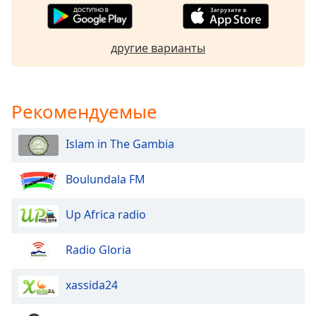
subtitles
settings
dialog
другие варианты
subtitles
off
,
selected
Рекомендуемые
Audio
Track
Islam in The Gambia
Picture-
in-
Boulundala FM
Picture
Fullscreen
This
Up Africa radio
is
a
Radio Gloria
modal
window.
xassida24
Beginning