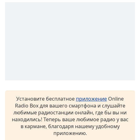
Remaining
Time
-
-:-
1x
Playback
Rate
Chapters
Chapters
Descriptions
descriptions
off
,
Установите бесплатное
приложение
Online
selected
Radio Box для вашего смартфона и слушайте
любимые радиостанции онлайн, где бы вы ни
Subtitles
находились! Теперь ваше любимое радио у вас
subtitles
в кармане, благодаря нашему удобному
settings
,
приложению.
opens