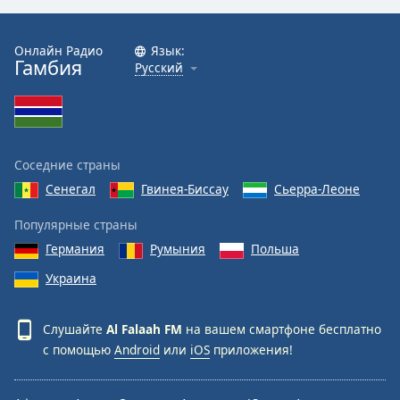
Opacity
Онлайн Радио
Язык:
Гамбия
Русский
Caption
Area
Background
Color
Соседние страны
Сенегал
Гвинея-Биссау
Сьерра-Леоне
Opacity
Популярные страны
Германия
Румыния
Польша
Font
Size
Украина
Text
Слушайте
Al Falaah FM
на вашем смартфоне бесплатно
Edge
с помощью
Android
или
iOS
приложения!
Style