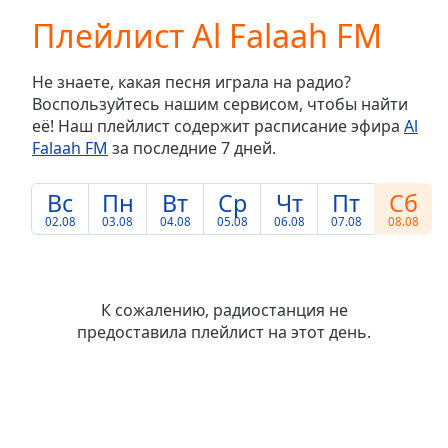
loading.
Плейлист Al Falaah FM
Play
Video
Play
Не знаете, какая песня играла на радио?
Skip
Воспользуйтесь нашим сервисом, чтобы найти
Backward
её! Наш плейлист содержит расписание эфира
Al
Skip
Forward
Falaah FM
за последние 7 дней.
Mute
Current
Вс
Пн
Вт
Ср
Чт
Пт
Сб
Time
0:00
02.08
03.08
04.08
05.08
06.08
07.08
08.08
/
Duration
-:-
Loaded
:
0.00%
К сожалению, радиостанция не
Stream
предоставила плейлист на этот день.
Type
LIVE
Seek to
live,
currently
behind
live
LIVE