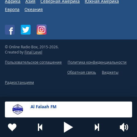
Африка
Азия
Северная Америка
Южная Америка
Font
Европа
Океания
Family
Reset
Done
Close
© Online Radio Box, 2015-2026.
Modal
Created by
Final Level
Dialog
End
Пользовательское соглашение
Политика конфиденциальности
of
dialog
Обратная связь
Виджеты
window.
Радиостанциям
Al Falaah FM