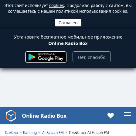
Этот сайт использует
cookies
. Продолжая работу с сайтом, вы
соглашаетесь с нашей политикой использования cookies.
Установите бесплатное мобильное приложение
Online Radio Box
Нет, спасибо
Online Radio Box
Video
Player
is
Гамбия
Kanifing
Al Falaah FM
Плейлист Al Falaah FM