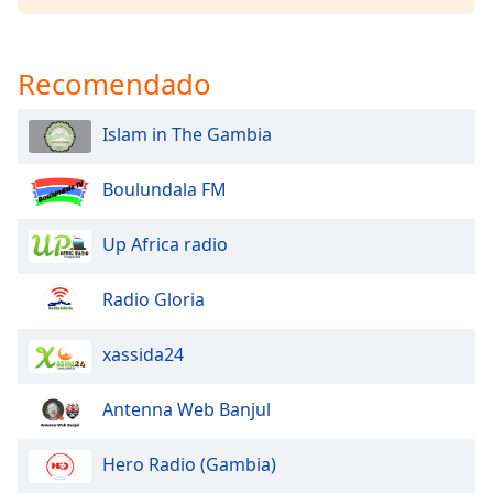
subtitles
settings
dialog
Recomendado
subtitles
off
,
selected
Islam in The Gambia
Audio
Track
Boulundala FM
Picture-
Up Africa radio
in-
Picture
Fullscreen
Radio Gloria
This
is
xassida24
a
modal
window.
Antenna Web Banjul
Beginning
Hero Radio (Gambia)
of