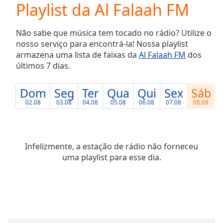
Playlist da Al Falaah FM
Play
Video
Play
Não sabe que música tem tocado no rádio? Utilize o
Skip
nosso serviço para encontrá-la! Nossa playlist
Backward
armazena uma lista de faixas da
Al Falaah FM
dos
Skip
Forward
últimos 7 dias.
Mute
Current
Dom
Seg
Ter
Qua
Qui
Sex
Sáb
Time
0:00
02.08
03.08
04.08
05.08
06.08
07.08
08.08
/
Duration
-:-
Loaded
:
0.00%
Infelizmente, a estação de rádio não forneceu
Stream
uma playlist para esse dia.
Type
LIVE
Seek to
live,
currently
behind
live
LIVE
Remaining