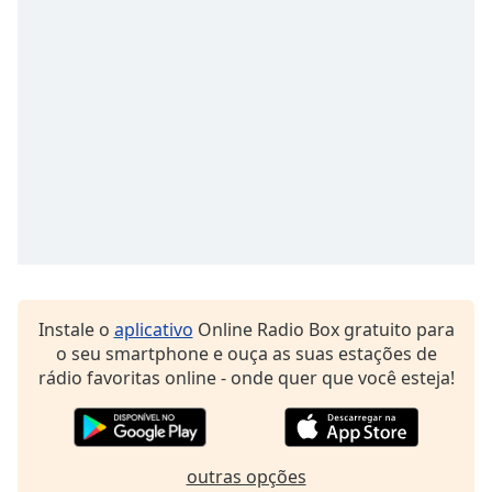
Time
-
-:-
1x
Playback
Rate
Chapters
Chapters
Descriptions
descriptions
off
,
Instale o
aplicativo
Online Radio Box gratuito para
selected
o seu smartphone e ouça as suas estações de
rádio favoritas online - onde quer que você esteja!
Subtitles
subtitles
settings
,
opens
outras opções