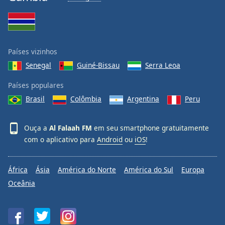
Opacity
Caption
Países vizinhos
Area
Background
Senegal
Guiné-Bissau
Serra Leoa
Color
Países populares
Brasil
Colômbia
Argentina
Peru
Opacity
Ouça a
Al Falaah FM
em seu smartphone gratuitamente
Font
com o aplicativo para
Android
ou
iOS
!
Size
África
Ásia
América do Norte
América do Sul
Europa
Text
Oceânia
Edge
Style
Font