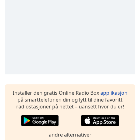
Remaining
Time
-
-:-
1x
Playback
Rate
Chapters
Chapters
Descriptions
descriptions
Installer den gratis Online Radio Box
applikasjon
off
,
på smarttelefonen din og lytt til dine favoritt
selected
radiostasjoner på nettet – uansett hvor du er!
Subtitles
subtitles
settings
,
andre alternativer