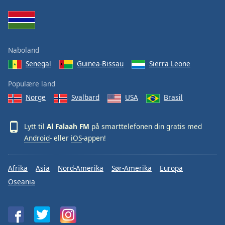
Opacity
Naboland
Caption
Area
Senegal
Guinea-Bissau
Sierra Leone
Background
Color
Populære land
Norge
Svalbard
USA
Brasil
Opacity
Lytt til
Al Falaah FM
på smarttelefonen din gratis med
Android
- eller
iOS
-appen!
Font
Size
Afrika
Asia
Nord-Amerika
Sør-Amerika
Europa
Oseania
Text
Edge
Style