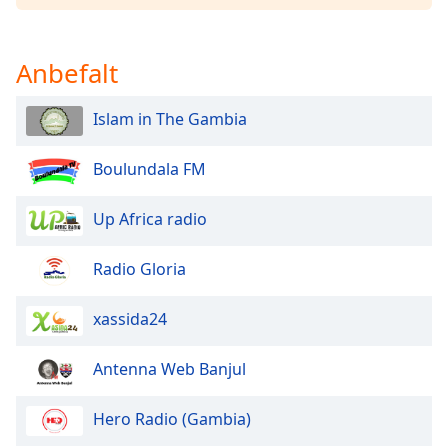
opens
subtitles
settings
Anbefalt
dialog
subtitles
off
,
Islam in The Gambia
selected
Boulundala FM
Audio
Track
Up Africa radio
Picture-
in-
Picture
Radio Gloria
Fullscreen
This
xassida24
is
a
modal
Antenna Web Banjul
window.
Hero Radio (Gambia)
Beginning