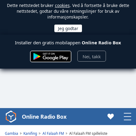
Dette nettstedet bruker
cookies
. Ved å fortsette å bruke dette
nettstedet, godtar du våre retningslinjer for bruk av
informasjonskapsler.
Installer den gratis mobilappen
Online Radio Box
Nei, takk
Online Radio Box
Video
Player
is
Gambia
Kanifing
Al Falaah FM
Al Falaah FM spilleliste