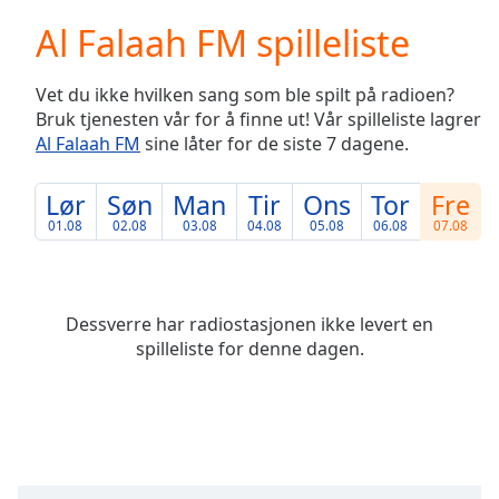
loading.
Al Falaah FM spilleliste
Play
Video
Play
Vet du ikke hvilken sang som ble spilt på radioen?
Skip
Bruk tjenesten vår for å finne ut! Vår spilleliste lagrer
Backward
Al Falaah FM
sine låter for de siste 7 dagene.
Skip
Forward
Mute
Lør
Søn
Man
Tir
Ons
Tor
Fre
Current
01.08
02.08
03.08
04.08
05.08
06.08
07.08
Time
0:00
/
Duration
-:-
Loaded
:
Dessverre har radiostasjonen ikke levert en
0.00%
spilleliste for denne dagen.
Stream
Type
LIVE
Seek to
live,
currently
behind
live
LIVE