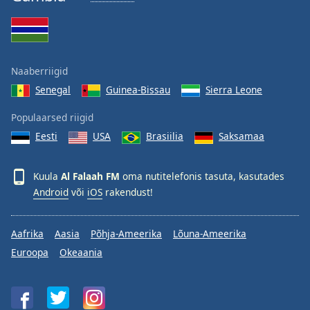
Opacity
Caption
Naaberriigid
Area
Background
Senegal
Guinea-Bissau
Sierra Leone
Color
Populaarsed riigid
Eesti
USA
Brasiilia
Saksamaa
Opacity
Kuula
Al Falaah FM
oma nutitelefonis tasuta, kasutades
Font
Android
või
iOS
rakendust!
Size
Aafrika
Aasia
Põhja-Ameerika
Lõuna-Ameerika
Text
Euroopa
Okeaania
Edge
Style
Font