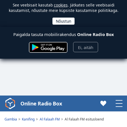
See veebisait kasutab
cookies
. Jätkates selle veebisaidi
kasutamist, nõustute meie küpsiste kasutamise poliitikaga.
Paigalda tasuta mobiilirakendus
Online Radio Box
Ei, aitäh
Online Radio Box
Video
Player
is
Gambia
Kanifing
Al Falaah FM
Al Falaah FM esitusloend
loading.