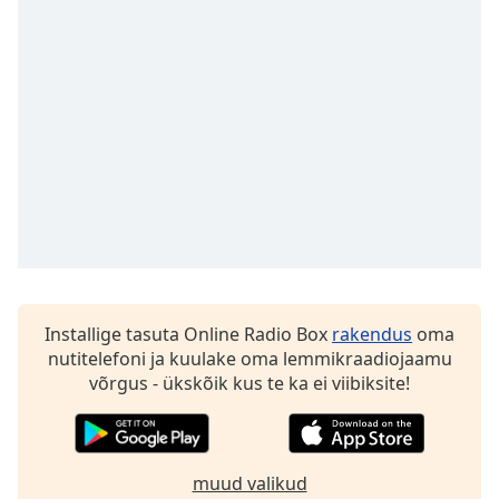
Time
-
-:-
1x
Playback
Rate
Chapters
Chapters
Descriptions
descriptions
off
,
Installige tasuta Online Radio Box
rakendus
oma
selected
nutitelefoni ja kuulake oma lemmikraadiojaamu
võrgus - ükskõik kus te ka ei viibiksite!
Subtitles
subtitles
settings
,
opens
muud valikud