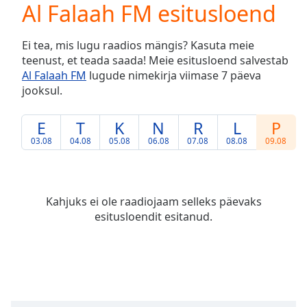
Al Falaah FM esitusloend
Play
Video
Play
Ei tea, mis lugu raadios mängis? Kasuta meie
Skip
teenust, et teada saada! Meie esitusloend salvestab
Backward
Al Falaah FM
lugude nimekirja viimase 7 päeva
Skip
Forward
jooksul.
Mute
Current
E
T
K
N
R
L
P
Time
0:00
03.08
04.08
05.08
06.08
07.08
08.08
09.08
/
Duration
-:-
Loaded
:
0.00%
Kahjuks ei ole raadiojaam selleks päevaks
Stream
esitusloendit esitanud.
Type
LIVE
Seek to
live,
currently
behind
live
LIVE
Remaining