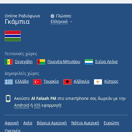
Color
Online Ραδιόφωνο
Γλώσσα:
Opacity
Γκάμπια
Ελληνικά
Caption
Area
Background
Γειτονικές χώρες
Color
Σενεγάλη
Γουινέα-Μπισάου
Σιέρα Λεόνε
Opacity
Δημοφιλείς χώρες
Ελλάδα
Τουρκία
Αλβανία
Κύπρος
Font
Size
Ακούστε
Al Falaah FM
στο smartphone σας δωρεάν με την
Android
ή
iOS
εφαρμογή!
Text
Edge
Αφρική
Ασία
Βόρεια Αμερική
Νότια Αμερική
Ευρώπη
Style
Ωκεανία