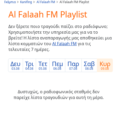
is
Γκάμπια
Kanifing
Al Falaah FM
Al Falaah FM Playlist
loading.
Al Falaah FM Playlist
Play
Video
Play
Δεν ξέρετε ποιο τραγούδι παίζει στο ραδιόφωνο;
Skip
Χρησιμοποιήστε την υπηρεσία μας για να το
Backward
βρείτε! Η λίστα αναπαραγωγής μας αποθηκεύει μια
Skip
Forward
λίστα κομματιών του
Al Falaah FM
για τις
τελευταίες 7 ημέρες.
Mute
Current
Time
0:00
Δευ
Τρι
Τετ
Πεμ
Παρ
Σαβ
Κυρ
/
03.08
04.08
05.08
06.08
07.08
08.08
09.08
Duration
-:-
Loaded
:
0.00%
Stream
Δυστυχώς, ο ραδιοφωνικός σταθμός δεν
Type
LIVE
παρείχε λίστα τραγουδιών για αυτή τη μέρα.
Seek to
live,
currently
behind
live
LIVE