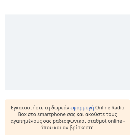
Remaining
Time
-
-:-
1x
Playback
Rate
Chapters
Chapters
Descriptions
descriptions
off
,
selected
Εγκαταστήστε τη δωρεάν
εφαρμογή
Online Radio
Box στο smartphone σας και ακούστε τους
Subtitles
αγαπημένους σας ραδιοφωνικοί σταθμοί online -
subtitles
όπου και αν βρίσκεστε!
settings
,