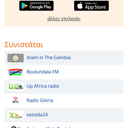
opens
subtitles
settings
άλλες επιλογές
dialog
subtitles
off
,
Συνιστάται
selected
Audio
Islam in The Gambia
Track
Picture-
Boulundala FM
in-
Picture
Fullscreen
Up Africa radio
This
is
Radio Gloria
a
modal
xassida24
window.