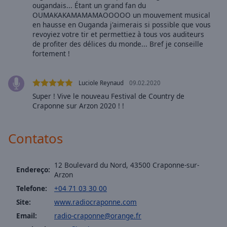
ougandais... Étant un grand fan du
selected
OUMAKAKAMAMAMAOOOOO un mouvement musical
en hausse en Ouganda j'aimerais si possible que vous
Audio
revoyiez votre tir et permettiez à tous vos auditeurs
Track
de profiter des délices du monde... Bref je conseille
fortement !
Picture-
in-
Picture
Luciole Reynaud
09.02.2020
Fullscreen
This
Super ! Vive le nouveau Festival de Country de
is
Craponne sur Arzon 2020 ! !
a
modal
Contatos
window.
Beginning
12 Boulevard du Nord, 43500 Craponne-sur-
Endereço:
of
Arzon
dialog
Telefone:
+04 71 03 30 00
window.
Site:
www.radiocraponne.com
Escape
Email:
radio-craponne@orange.fr
will