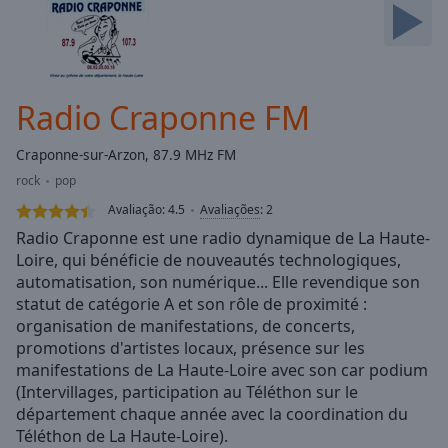
Skip
Forward
Mute
Current
Time
0:00
Radio Craponne FM
/
Duration
-:-
Craponne-sur-Arzon, 87.9 MHz FM
Loaded
:
rock
pop
0.00%
Stream
Avaliação:
4.5
Avaliações
:
2
Type
LIVE
Radio Craponne est une radio dynamique de La Haute-
Seek to
Loire, qui bénéficie de nouveautés technologiques,
live,
automatisation, son numérique... Elle revendique son
currently
behind
statut de catégorie A et son rôle de proximité :
live
LIVE
organisation de manifestations, de concerts,
Remaining
promotions d'artistes locaux, présence sur les
Time
-
manifestations de La Haute-Loire avec son car podium
-:-
(Intervillages, participation au Téléthon sur le
département chaque année avec la coordination du
1x
Téléthon de La Haute-Loire).