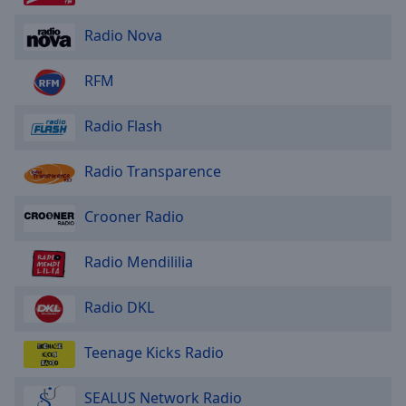
Done
Close
Radio Nova
Modal
Dialog
End
RFM
of
dialog
Radio Flash
window.
Radio Transparence
Crooner Radio
Radio Mendililia
Radio DKL
Teenage Kicks Radio
SEALUS Network Radio