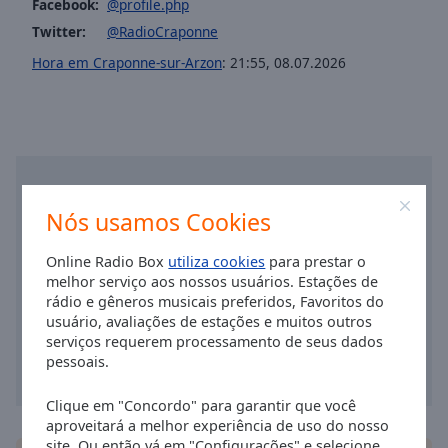
cancel
Facebook:
@profile.php
and
Twitter:
@RadioCraponne
close
Hora em Craponne-sur-Arzon
:
21:55
,
08.07.2026
the
window.
Text
Color
Nós usamos Cookies
Opacity
Online Radio Box
utiliza cookies
para prestar o
Text
melhor serviço aos nossos usuários. Estações de
Background
rádio e gêneros musicais preferidos, Favoritos do
Color
usuário, avaliações de estações e muitos outros
serviços requerem processamento de seus dados
pessoais.
Opacity
Clique em "Concordo" para garantir que você
aproveitará a melhor experiência de uso do nosso
Caption
site. Ou então vá em "Configurações" e selecione