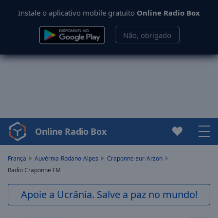
Instale o aplicativo mobile gratuito
Online Radio Box
Não, obrigado
Online Radio Box
Video
Player
is
França
Auvérnia-Ródano-Alpes
Craponne-sur-Arzon
loading.
Radio Craponne FM
Play
Video
Apoie a Ucrânia. Salve a paz no mundo!
Play
Skip
Backward