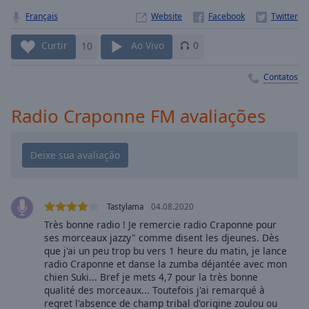
Playback
Rate
Français
Website
Chapters
Curtir
10
Ao Vivo
0
Chapters
Contatos
Descriptions
Radio Craponne FM avaliações
descriptions
off
,
selected
Subtitles
subtitles
Tastylama
04.08.2020
settings
,
Très bonne radio ! Je remercie radio Craponne pour
opens
ses morceaux jazzy" comme disent les djeunes. Dès
subtitles
que j'ai un peu trop bu vers 1 heure du matin, je lance
settings
radio Craponne et danse la zumba déjantée avec mon
dialog
chien Suki... Bref je mets 4,7 pour la très bonne
qualité des morceaux... Toutefois j'ai remarqué à
subtitles
regret l'absence de champ tribal d'origine zoulou ou
off
,