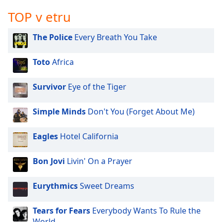
opens
subtitles
TOP v etru
settings
dialog
The Police
Every Breath You Take
subtitles
off
,
Toto
Africa
selected
Audio
Survivor
Eye of the Tiger
Track
Simple Minds
Don't You (Forget About Me)
Picture-
in-
Picture
Eagles
Hotel California
Fullscreen
This
is
Bon Jovi
Livin' On a Prayer
a
modal
Eurythmics
Sweet Dreams
window.
Tears for Fears
Everybody Wants To Rule the
Beginning
World