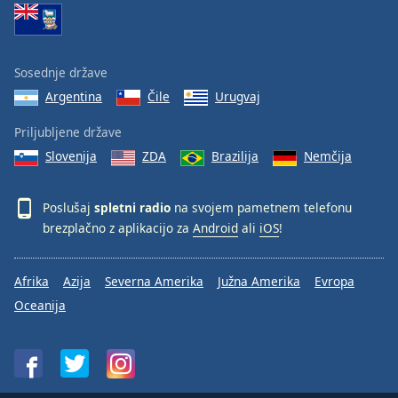
Sosednje države
Argentina
Čile
Urugvaj
Priljubljene države
Slovenija
ZDA
Brazilija
Nemčija
Poslušaj
spletni radio
na svojem pametnem telefonu
brezplačno z aplikacijo za
Android
ali
iOS
!
Afrika
Azija
Severna Amerika
Južna Amerika
Evropa
Oceanija