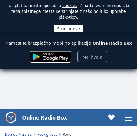
To spletno mesto uporablja
cookies
. Z nadaljevanjem uporabe
tega spletnega mesta se strinjate z našo politiko uporabe
piškotkov.
Namestite brezplačno mobilno aplikacijo
Online Radio Box
Ne, hvala
Online Radio Box
Video
Player
is
Domov
Zvrsti
Rock glasba
Rock