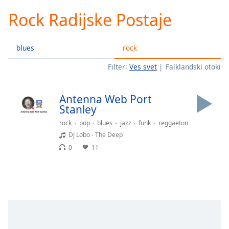
loading.
Rock Radijske Postaje
Play
Video
Play
blues
rock
Skip
Backward
Filter:
Ves svet
Falklandski otoki
Skip
Forward
Mute
Antenna Web Port
Current
Stanley
Time
0:00
/
rock
pop
blues
jazz
funk
reggaeton
Duration
-:-
DJ Lobo - The Deep
Loaded
:
0
11
0.00%
Stream
Type
LIVE
Seek to
live,
currently
behind
live
LIVE