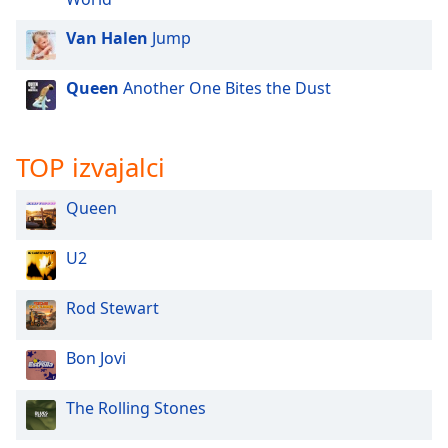
of
dialog
Van Halen
Jump
window.
Escape
Queen
Another One Bites the Dust
will
cancel
and
TOP izvajalci
close
the
window.
Queen
Text
U2
Color
Rod Stewart
Opacity
Bon Jovi
Text
The Rolling Stones
Background
Color