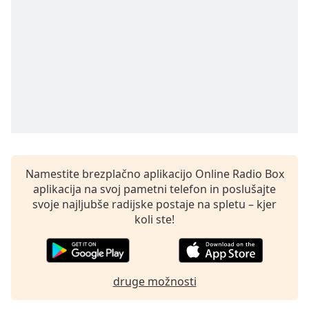
Remaining
Time
-
-:-
1x
Playback
Rate
Chapters
Chapters
Descriptions
Namestite brezplačno aplikacijo Online Radio Box
aplikacija na svoj pametni telefon in poslušajte
descriptions
svoje najljubše radijske postaje na spletu – kjer
off
,
koli ste!
selected
Subtitles
subtitles
druge možnosti
settings
,