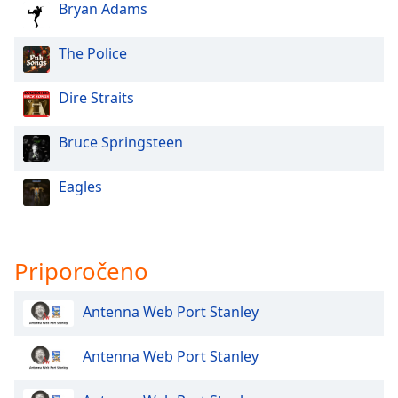
Bryan Adams
Opacity
The Police
Caption
Dire Straits
Area
Background
Bruce Springsteen
Color
Eagles
Opacity
Font
Priporočeno
Size
Antenna Web Port Stanley
Text
Edge
Antenna Web Port Stanley
Style