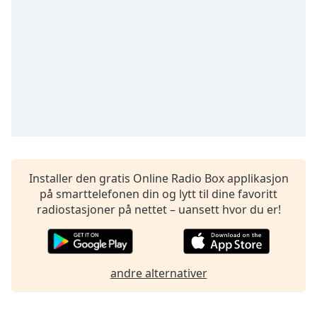
Remaining
Time
-
-:-
1x
Playback
Rate
Chapters
Chapters
Descriptions
Installer den gratis Online Radio Box applikasjon
på smarttelefonen din og lytt til dine favoritt
descriptions
radiostasjoner på nettet – uansett hvor du er!
off
,
selected
Subtitles
andre alternativer
subtitles
settings
,