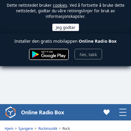
Dette nettstedet bruker
cookies
. Ved å fortsette å bruke dette
nettstedet, godtar du våre retningslinjer for bruk av
informasjonskapsler.
Installer den gratis mobilappen
Online Radio Box
Nei, takk
Online Radio Box
Video
Player
is
Hjem
Sjangere
Rockmusikk
Rock