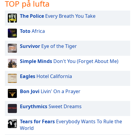
opens
TOP på lufta
subtitles
settings
The Police
Every Breath You Take
dialog
subtitles
Toto
Africa
off
,
selected
Survivor
Eye of the Tiger
Audio
Track
Simple Minds
Don't You (Forget About Me)
Picture-
in-
Eagles
Hotel California
Picture
Fullscreen
This
Bon Jovi
Livin' On a Prayer
is
a
Eurythmics
Sweet Dreams
modal
window.
Tears for Fears
Everybody Wants To Rule the
World
Beginning