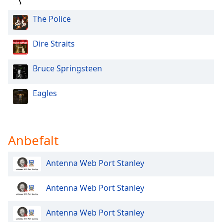
The Police
Opacity
Dire Straits
Caption
Area
Bruce Springsteen
Background
Color
Eagles
Opacity
Anbefalt
Font
Size
Antenna Web Port Stanley
Text
Antenna Web Port Stanley
Edge
Style
Antenna Web Port Stanley