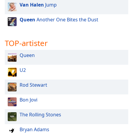
of
Van Halen
Jump
dialog
window.
Queen
Another One Bites the Dust
Escape
will
cancel
TOP-artister
and
close
the
Queen
window.
U2
Text
Color
Rod Stewart
Opacity
Bon Jovi
The Rolling Stones
Text
Background
Color
Bryan Adams