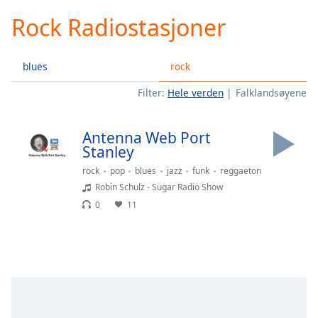
loading.
Rock Radiostasjoner
Play
Video
Play
blues
rock
Skip
Backward
Filter:
Hele verden
Falklandsøyene
Skip
Forward
Mute
Antenna Web Port
Current
Stanley
Time
0:00
/
rock
pop
blues
jazz
funk
reggaeton
Duration
-:-
Robin Schulz - Sugar Radio Show
Loaded
:
0
11
0.00%
Stream
Type
LIVE
Seek to
live,
currently
behind
live
LIVE