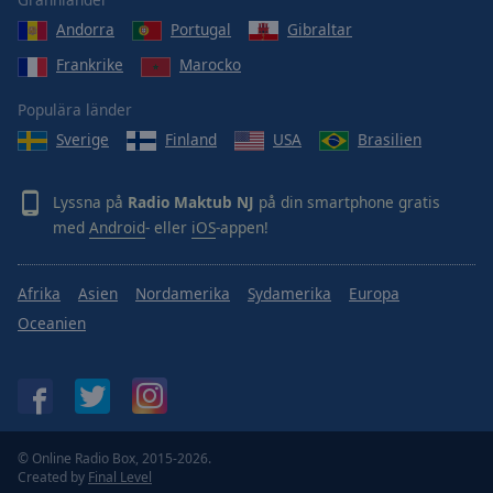
Done
Andorra
Portugal
Gibraltar
Close
Modal
Frankrike
Marocko
Dialog
End
Populära länder
of
dialog
Sverige
Finland
USA
Brasilien
window.
Lyssna på
Radio Maktub NJ
på din smartphone gratis
med
Android
- eller
iOS
-appen!
Afrika
Asien
Nordamerika
Sydamerika
Europa
Oceanien
© Online Radio Box, 2015-2026.
Created by
Final Level