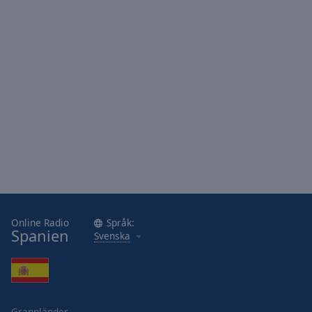
Area
Background
Color
Opacity
Font
Size
Text
Edge
Style
Online Radio
Språk:
Spanien
Svenska
Font
Family
Reset
Grannländer