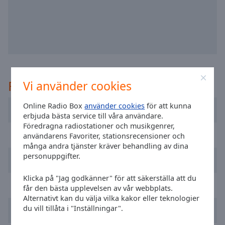
selected
Audio
Track
Picture-
in-
Picture
Rekommenderad
Vi använder cookies
Fullscreen
This
is
Online Radio Box
använder cookies
för att kunna
Cadena 100 Barcelona
a
erbjuda bästa service till våra användare.
Föredragna radiostationer och musikgenrer,
modal
RNE Radio Nacional
användarens Favoriter, stationsrecensioner och
window.
många andra tjänster kräver behandling av dina
personuppgifter.
Radio Aspe
Beginning
of
Klicka på "Jag godkänner" för att säkerställa att du
dialog
Radio Nervión
får den bästa upplevelsen av vår webbplats.
window.
Alternativt kan du välja vilka kakor eller teknologier
Escape
du vill tillåta i "Inställningar".
Hit FM
will