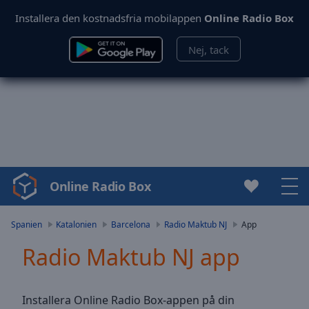
Installera den kostnadsfria mobilappen
Online Radio Box
Nej, tack
Online Radio Box
Video
Player
is
Spanien
Katalonien
Barcelona
Radio Maktub NJ
App
loading.
Radio Maktub NJ app
Play
Video
Play
Skip
Installera Online Radio Box-appen på din
Backward