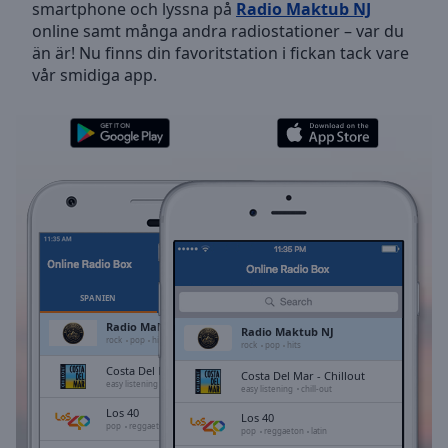
smartphone och lyssna på
Radio Maktub NJ
Skip
online samt många andra radiostationer – var du
Forward
än är! Nu finns din favoritstation i fickan tack vare
Mute
vår smidiga app.
Current
Time
0:00
/
Duration
-:-
Loaded
:
0.00%
Stream
Type
LIVE
Seek to
live,
currently
SPANIEN
FAVORITER
behind
live
LIVE
Radio Maktub NJ
Radio Maktub NJ
Remaining
rock
pop
hits
rock
pop
hits
Time
-
Costa Del Mar - Chillout
Costa Del Mar - Chillout
-:-
easy listening
chill-out
easy listening
chill-out
Los 40
Los 40
1x
pop
reggaeton
latin
pop
reggaeton
latin