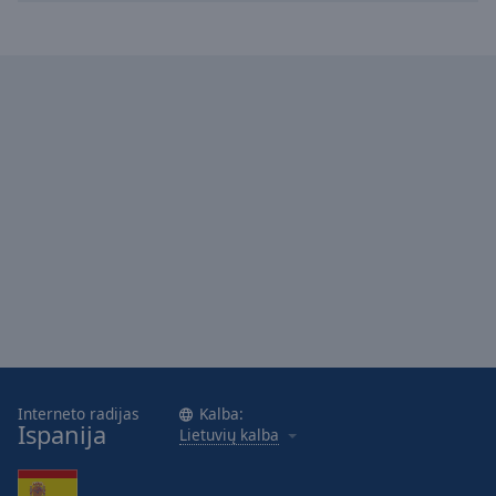
Caption
Area
Background
Color
Opacity
Font
Size
Text
Edge
Style
Font
Interneto radijas
Kalba:
Ispanija
Family
Lietuvių kalba