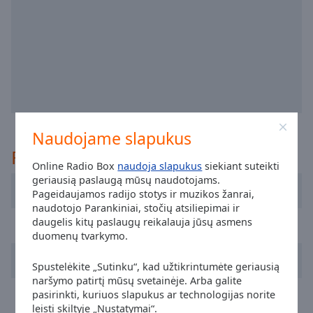
off
,
selected
Audio
Track
Picture-
in-
Picture
Fullscreen
Naudojame slapukus
This
Rekomenduojama
is
Online Radio Box
naudoja slapukus
siekiant suteikti
a
geriausią paslaugą mūsų naudotojams.
modal
Cadena 100 Barcelona
Pageidaujamos radijo stotys ir muzikos žanrai,
window.
naudotojo Parankiniai, stočių atsiliepimai ir
daugelis kitų paslaugų reikalauja jūsų asmens
Radio Aspe
Beginning
duomenų tvarkymo.
of
Radio Nervión
dialog
Spustelėkite „Sutinku“, kad užtikrintumėte geriausią
window.
naršymo patirtį mūsų svetainėje. Arba galite
Hit FM
pasirinkti, kuriuos slapukus ar technologijas norite
Escape
leisti skiltyje „Nustatymai“.
will