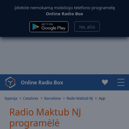
Įdiekite nemokamą mobiliojo telefono programėlę
Online Radio Box
Ne, ačiū
Online Radio Box
Video
Player
is
Ispanija
Catalonia
Barselona
Radio Maktub NJ
App
loading.
Radio Maktub NJ
Play
Video
programėlė
Play
Skip