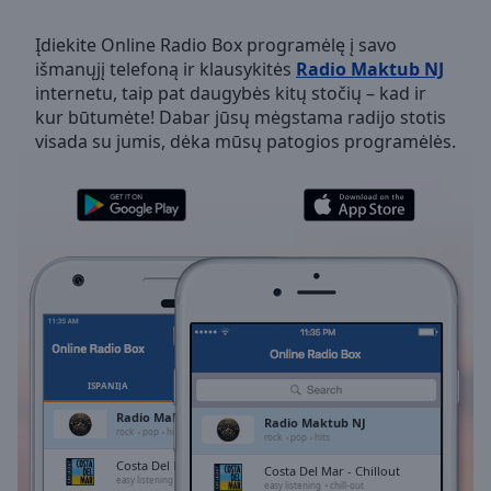
Backward
Skip
Įdiekite Online Radio Box programėlę į savo
Forward
išmanųjį telefoną ir klausykitės
Radio Maktub NJ
Mute
internetu, taip pat daugybės kitų stočių – kad ir
Current
kur būtumėte! Dabar jūsų mėgstama radijo stotis
Time
0:00
visada su jumis, dėka mūsų patogios programėlės.
/
Duration
-:-
Loaded
:
0.00%
Stream
Type
LIVE
Seek to
live,
currently
behind
live
LIVE
Remaining
ISPANIJA
PARANKINIAI
Time
-
Radio Maktub NJ
Radio Maktub NJ
-:-
rock
pop
hits
rock
pop
hits
Costa Del Mar - Chillout
Costa Del Mar - Chillout
1x
easy listening
chill-out
easy listening
chill-out