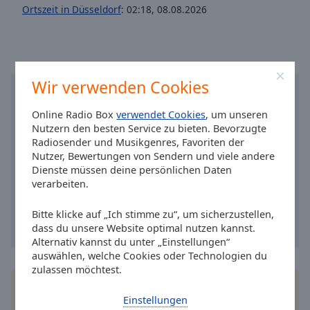
Reset
Ortszeit in Düsseldorf
:
02:18
,
08.08.2026
Done
Close
Modal
Dialog
End
of
Wir verwenden Cookies
dialog
window.
Online Radio Box
verwendet Cookies
, um unseren
Nutzern den besten Service zu bieten. Bevorzugte
Radiosender und Musikgenres, Favoriten der
Nutzer, Bewertungen von Sendern und viele andere
Dienste müssen deine persönlichen Daten
verarbeiten.
Bitte klicke auf „Ich stimme zu“, um sicherzustellen,
dass du unsere Website optimal nutzen kannst.
Alternativ kannst du unter „Einstellungen“
auswählen, welche Cookies oder Technologien du
zulassen möchtest.
Installieren Sie gratis
Gratisapp
auf Ihrem
Einstellungen
Smartphone die Online Radio Box-App und hören