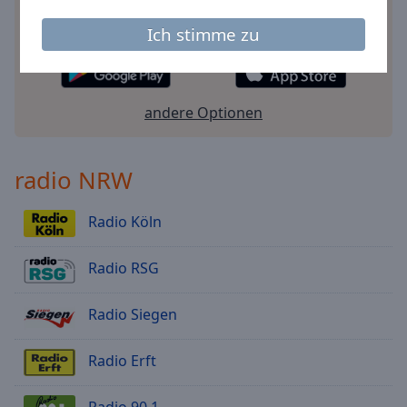
Sie Ihr Lieblingsradio online an, wo Sie immer
wollen.
Ich stimme zu
andere Optionen
radio NRW
Radio Köln
Radio RSG
Radio Siegen
Radio Erft
Radio 90.1