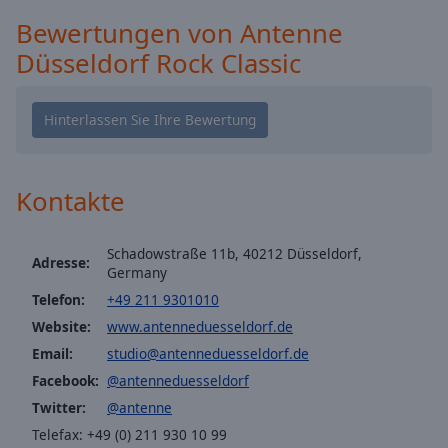
Caption
Bewertungen von Antenne
Area
Background
Düsseldorf Rock Classic
Color
Opacity
Font
Kontakte
Size
Schadowstraße 11b, 40212 Düsseldorf,
Adresse:
Text
Germany
Edge
Telefon:
+49 211 9301010
Style
Website:
www.antenneduesseldorf.de
Email:
studio@antenneduesseldorf.de
Font
Facebook:
@antenneduesseldorf
Family
Twitter:
@antenne
Telefax: +49 (0) 211 930 10 99