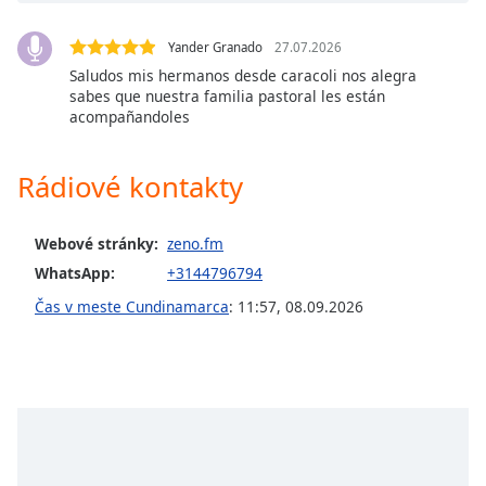
Opacity
Yander Granado
27.07.2026
Saludos mis hermanos desde caracoli nos alegra
sabes que nuestra familia pastoral les están
Caption
acompañandoles
Area
Background
Rádiové kontakty
Color
Webové stránky:
zeno.fm
Opacity
WhatsApp:
+3144796794
Čas v meste Cundinamarca
:
11:57
,
08.09.2026
Font
Size
Text
Edge
Style