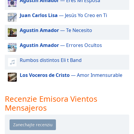
Agustin Amador
— Eres Mi Esposa
of
dialog
Juan Carlos Lisa
— Jesús Yo Creo en Ti
window.
Escape
will
Agustin Amador
— Te Necesito
cancel
and
Agustin Amador
— Errores Ocultos
close
the
Rumbos distintos Eli t Band
window.
Los Voceros de Cristo
— Amor Inmensurable
Text
Color
Recenzie Emisora Vientos
Opacity
Mensajeros
Text
Background
Color