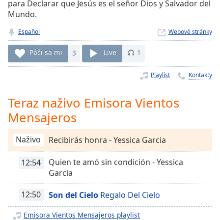
Remaining
para Declarar que Jesús es el señor Dios y Salvador del
Time
-
Mundo.
-:-
Español
Webové stránky
1x
Páči sa mi
3
Live
1
Playback
Rate
Playlist
Kontakty
Chapters
Teraz naživo Emisora Vientos
Chapters
Mensajeros
Descriptions
descriptions
Naživo
Recibirás honra - Yessica Garcia
off
,
selected
Quien te amó sin condición - Yessica
12:54
Garcia
Subtitles
12:50
Son del Cielo
Regalo Del Cielo
subtitles
settings
,
Emisora Vientos Mensajeros playlist