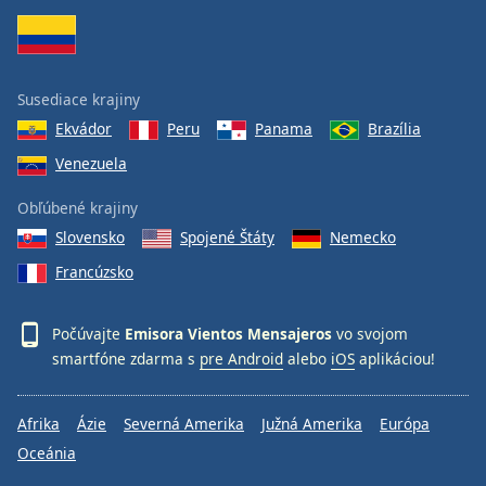
Susediace krajiny
Ekvádor
Peru
Panama
Brazília
Venezuela
Obľúbené krajiny
Slovensko
Spojené Štáty
Nemecko
Francúzsko
Počúvajte
Emisora Vientos Mensajeros
vo svojom
smartfóne zdarma s
pre Android
alebo
iOS
aplikáciou!
Afrika
Ázie
Severná Amerika
Južná Amerika
Európa
Oceánia