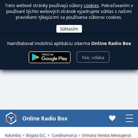
Tieto webové stránky používajú súbory
cookies
. Pokračovaním v
používaní týchto webových stránok vyjadrujete súhlas s našimi
pravidlami týkajúcimi sa používania súborov cookies.
Nainštalovať mobilnú aplikáciu zdarma
Online Radio Box
Nie, vďaka
Online Radio Box
Video
Player
is
Kolumbia
Bogota D.C.
Cundinamarca
Emisora Vientos Mensajeros