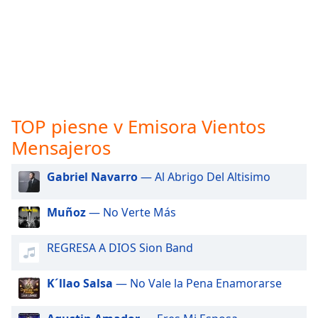
opens
subtitles
settings
dialog
subtitles
off
,
selected
TOP piesne v Emisora Vientos
Audio
Track
Mensajeros
Picture-
in-
Gabriel Navarro
— Al Abrigo Del Altisimo
Picture
Fullscreen
Muñoz
— No Verte Más
This
is
a
REGRESA A DIOS Sion Band
modal
window.
K´llao Salsa
— No Vale la Pena Enamorarse
Beginning