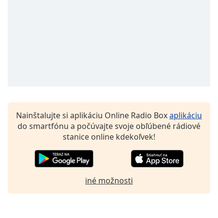
Font
Family
Reset
Done
Close
Modal
Dialog
End
of
Nainštalujte si aplikáciu Online Radio Box
aplikáciu
dialog
do smartfónu a počúvajte svoje obľúbené rádiové
window.
stanice online kdekoľvek!
iné možnosti