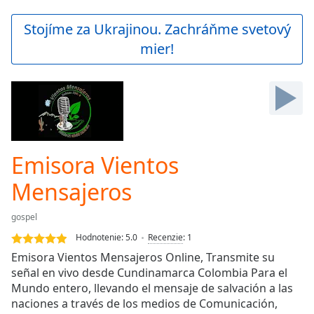
loading.
Play
Stojíme za Ukrajinou. Zachráňme svetový
Video
mier!
Play
Skip
Backward
Skip
Forward
Mute
Current
Time
0:00
Emisora Vientos
/
Duration
-:-
Mensajeros
Loaded
:
0.00%
gospel
Stream
Hodnotenie:
5.0
Recenzie
:
1
Type
LIVE
Emisora Vientos Mensajeros Online, Transmite su
Seek to
live,
señal en vivo desde Cundinamarca Colombia Para el
currently
Mundo entero, llevando el mensaje de salvación a las
behind
live
naciones a través de los medios de Comunicación,
LIVE