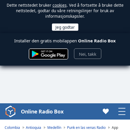
Dette nettstedet bruker
cookies
. Ved å fortsette å bruke dette
nettstedet, godtar du våre retningslinjer for bruk av
informasjonskapsler.
Installer den gratis mobilappen
Online Radio Box
Nei, takk
Online Radio Box
Video
Player
is
Colombia
Antioquia
Medellín
Punk en las venas Radio
App