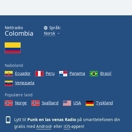
Opacity
Nettradio
Språk:
Caption
Colombia
Norsk
Area
Background
Color
Naboland
Opacity
Ecuador
Peru
Panama
Brasil
Venezuela
Font
Size
Populære land
Norge
Svalbard
USA
Tyskland
Text
Edge
Lytt til
Punk en las venas Radio
på smarttelefonen din
Style
gratis med
Android
- eller
iOS
-appen!