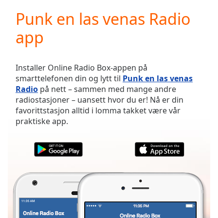
loading.
Punk en las venas Radio
Play
Video
app
Play
Skip
Backward
Skip
Installer Online Radio Box-appen på
Forward
smarttelefonen din og lytt til
Punk en las venas
Mute
Radio
på nett – sammen med mange andre
Current
radiostasjoner – uansett hvor du er! Nå er din
Time
0:00
favorittstasjon alltid i lomma takket være vår
/
praktiske app.
Duration
-:-
Loaded
:
0.00%
Stream
Type
LIVE
Seek to
live,
currently
behind
live
LIVE