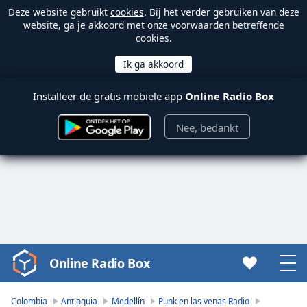
Deze website gebruikt
cookies
. Bij het verder gebruiken van deze
website, ga je akkoord met onze voorwaarden betreffende
cookies.
Installeer de gratis mobiele app
Online Radio Box
Nee, bedankt
Online Radio Box
Video
Player
is
Colombia
Antioquia
Medellín
Punk en las venas Radio