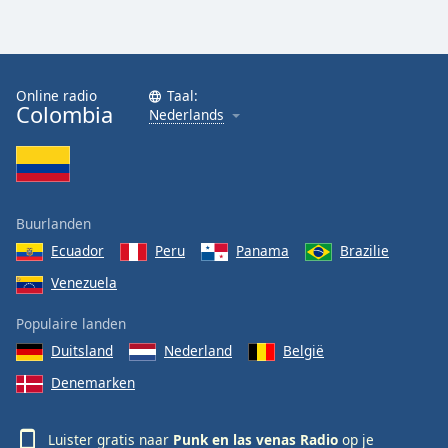
Opacity
Online radio
Taal:
Caption
Colombia
Nederlands
Area
Background
Color
Buurlanden
Opacity
Ecuador
Peru
Panama
Brazilie
Font
Venezuela
Size
Populaire landen
Duitsland
Nederland
België
Text
Denemarken
Edge
Style
Luister gratis naar
Punk en las venas Radio
op je