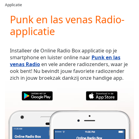
loading.
Applicatie
Play
Video
Punk en las venas Radio-
Play
applicatie
Skip
Backward
Skip
Forward
Installeer de Online Radio Box applicatie op je
Mute
smartphone en luister online naar
Punk en las
Current
venas Radio
en vele andere radiozenders, waar je
Time
0:00
ook bent! Nu bevindt jouw favoriete radiozender
/
zich in jouw broekzak dankzij onze handige app.
Duration
-:-
Loaded
:
0.00%
Stream
Type
LIVE
Seek to
live,
currently
behind
live
LIVE