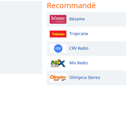
Recommandé
Bésame
Tropicana
CRV Radio
Mix Radio
Olímpica Stereo