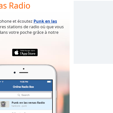
as Radio
rtphone et écoutez
Punk en las
res stations de radio où que vous
 dans votre poche grâce à notre
Punk en las venas Radio
hardcore
punk