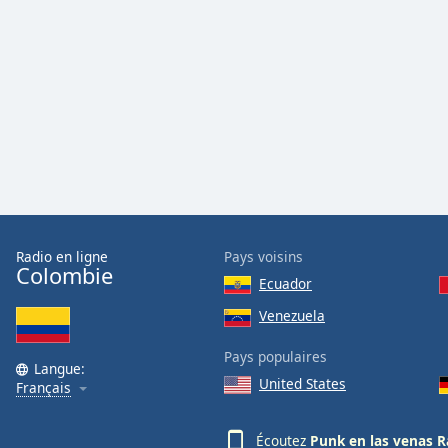
Audio
Track
Picture-
in-
Picture
Fullscreen
This
is
a
modal
window.
Radio en ligne
Pays voisins
Beginning
Colombie
Ecuador
of
dialog
Venezuela
window.
Pays populaires
Escape
Langue:
will
United States
Français
cancel
and
Écoutez
Punk en las venas R
close