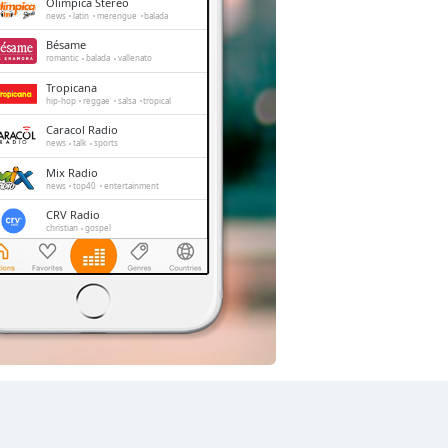
Olímpica Stereo
news
latin
merengue
balada
Bésame
romantic
balada
vallenato
Tropicana
hip-hop
reggae
salsa
tropical
Caracol Radio
news
talk
sports
Mix Radio
news
top40
entertainment
CRV Radio
christian
gospel
Blu Radio
news
talk
sports
Radio Tiempo
pop
top40
latin
adult contemporary