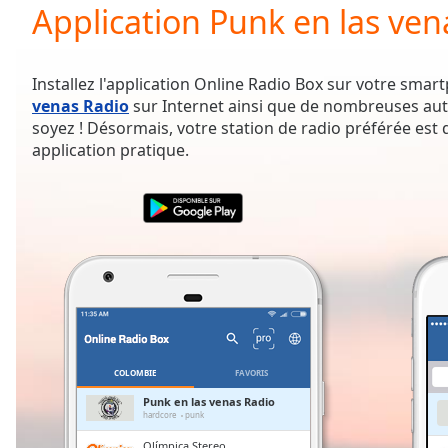
Current
Application Punk en las ven
Time
0:00
/
Duration
-:-
Installez l'application Online Radio Box sur votre sma
Loaded
:
venas Radio
sur Internet ainsi que de nombreuses aut
0.00%
soyez ! Désormais, votre station de radio préférée est
0:00
application pratique.
Stream
Type
LIVE
Seek to
live,
currently
behind
live
LIVE
Remaining
Time
-
-:-
1x
COLOMBIE
FAVORIS
Playback
Punk en las venas Radio
Rate
hardcore
punk
Olímpica Stereo