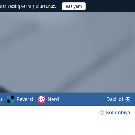
izə razılıq vermiş olursunuz.
u
Reversi
Nərd
Daxil ol
Kolumbiya