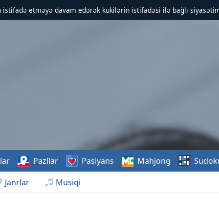
 istifadə etməyə davam edərək kukilərin istifadəsi ilə bağlı siyasətim
lar
Pazllar
Pasiyans
Mahjong
Sudok
Janrlar
Musiqi