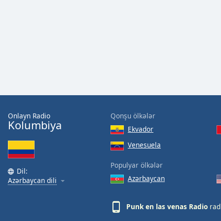
Audio
Track
Picture-
in-
Picture
Fullscreen
This
is
a
modal
window.
Onlayn Radio
Qonşu ölkələr
Kolumbiya
Ekvador
Beginning
of
Venesuela
dialog
Populyar ölkələr
window.
Dil:
Escape
Azərbaycan
Azərbaycan dili
will
cancel
Punk en las venas Radio
rad
and
close