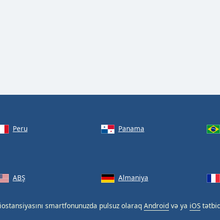
Peru
Panama
ABŞ
Almaniya
iostansiyasını smartfonunuzda pulsuz olaraq
Android
və ya
iOS
tətbiq