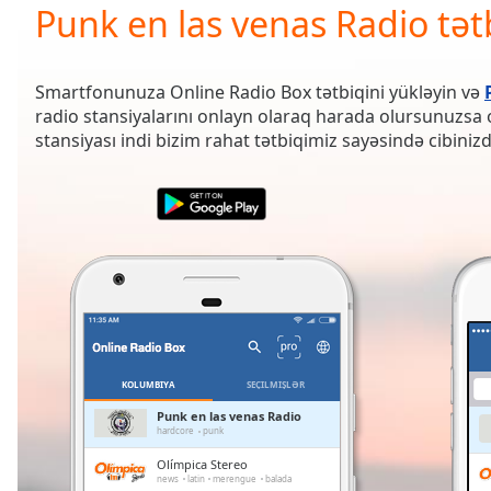
Current
Punk en las venas Radio tət
Time
0:00
/
Duration
-:-
Smartfonunuza Online Radio Box tətbiqini yükləyin və
Loaded
:
radio stansiyalarını onlayn olaraq harada olursunuzsa o
0.00%
stansiyası indi bizim rahat tətbiqimiz sayəsində cibinizd
0:00
Stream
Type
LIVE
Seek to
live,
currently
behind
live
LIVE
Remaining
Time
-
-:-
KOLUMBIYA
SEÇILMIŞLƏR
1x
Punk en las venas Radio
hardcore
punk
Playback
Rate
Olímpica Stereo
news
latin
merengue
balada