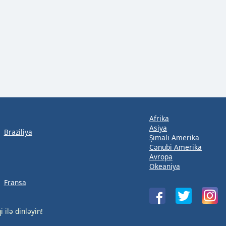
Afrika
Asiya
Braziliya
Şimali Amerika
Cənubi Amerika
Avropa
Okeaniya
Fransa
i ilə dinləyin!