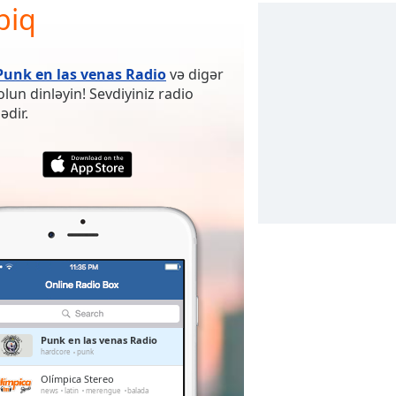
biq
Punk en las venas Radio
və digər
lun dinləyin! Sevdiyiniz radio
ədir.
Punk en las venas Radio
hardcore
punk
Olímpica Stereo
news
latin
merengue
balada