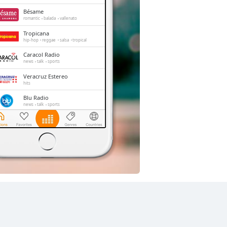
Bésame
romantic
balada
vallenato
Tropicana
hip-hop
reggae
salsa
tropical
Caracol Radio
news
talk
sports
Veracruz Estereo
hits
Blu Radio
news
talk
sports
Mix Radio
news
top40
entertainment
La Reina
folk
spanish
vallenato