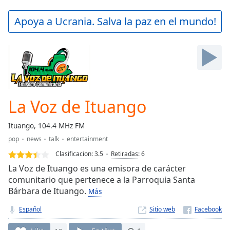
loading.
Play
Apoya a Ucrania. Salva la paz en el mundo!
Video
Play
Skip
Backward
Skip
Forward
Mute
Current
La Voz de Ituango
Time
0:00
/
Ituango, 104.4 MHz FM
Duration
-:-
pop
news
talk
entertainment
Loaded
:
0.00%
Clasificacion:
3.5
Retiradas
:
6
Stream
La Voz de Ituango es una emisora de carácter
Type
LIVE
comunitario que pertenece a la Parroquia Santa
Bárbara de Ituango.
Seek to
Más
live,
currently
Español
Sitio web
behind
live
LIVE