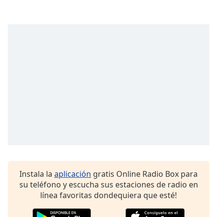
Font
Family
Reset
Done
Close
Modal
Dialog
End
of
dialog
window.
Instala la
aplicación
gratis Online Radio Box para
su teléfono y escucha sus estaciones de radio en
línea favoritas dondequiera que esté!