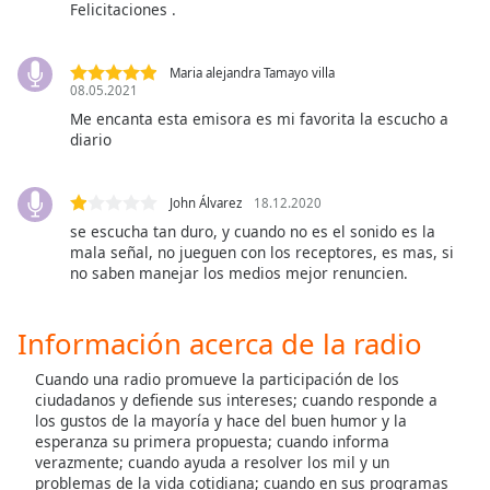
of
Felicitaciones .
dialog
window.
Maria alejandra Tamayo villa
Escape
08.05.2021
will
Me encanta esta emisora es mi favorita la escucho a
cancel
diario
and
close
the
John Álvarez
18.12.2020
window.
se escucha tan duro, y cuando no es el sonido es la
mala señal, no jueguen con los receptores, es mas, si
no saben manejar los medios mejor renuncien.
Text
Color
Información acerca de la radio
Opacity
Cuando una radio promueve la participación de los
ciudadanos y defiende sus intereses; cuando responde a
los gustos de la mayoría y hace del buen humor y la
Text
esperanza su primera propuesta; cuando informa
Background
verazmente; cuando ayuda a resolver los mil y un
Color
problemas de la vida cotidiana; cuando en sus programas