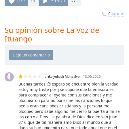
Remaining
Like
19
En Vivo
1
Time
-
-:-
Contactos
1x
Su opinión sobre La Voz de
Playback
Ituango
Rate
Chapters
Chapters
Descriptions
erika yulieth Monsalve
13.06.2026
descriptions
Buenas tardes 🙂 espero se encuentre bien la verdad
off
,
estoy muy triste porq se supone que la emisora es
selected
para complacer al oyente con sus canciones y me
bloquearon para no ponerme las canciones lo que
pedia eran canciones cristianas y la persona me
Subtitles
bloqueo pero sabe algo no me cerro la puerta a mi se
subtitles
las cerro a Dios. La palabra de Dios dice en san juan
3:16 que de tal manera amo Dios al mundo que a
settings
,
dado su hijo unigenito para que todo aquel que en el