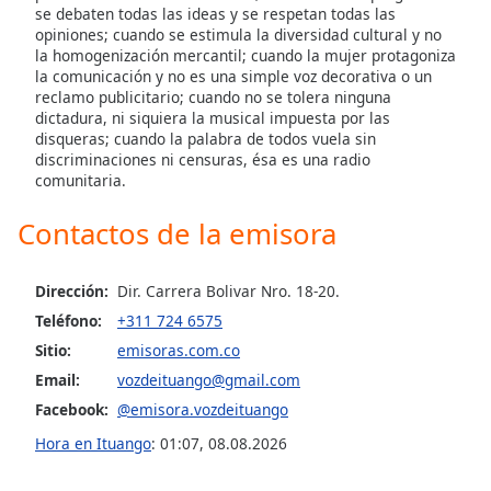
se debaten todas las ideas y se respetan todas las
opiniones; cuando se estimula la diversidad cultural y no
Opacity
la homogenización mercantil; cuando la mujer protagoniza
la comunicación y no es una simple voz decorativa o un
reclamo publicitario; cuando no se tolera ninguna
Caption
dictadura, ni siquiera la musical impuesta por las
Area
disqueras; cuando la palabra de todos vuela sin
Background
discriminaciones ni censuras, ésa es una radio
comunitaria.
Color
Contactos de la emisora
Opacity
Dirección:
Dir. Carrera Bolivar Nro. 18-20.
Font
Teléfono:
+311 724 6575
Size
Sitio:
emisoras.com.co
Email:
vozdeituango@gmail.com
Text
Facebook:
@emisora.vozdeituango
Edge
Hora en Ituango
:
01:07
,
08.08.2026
Style