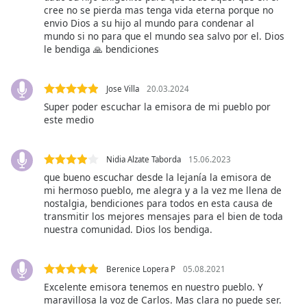
opens
cree no se pierda mas tenga vida eterna porque no
subtitles
envio Dios a su hijo al mundo para condenar al
settings
mundo si no para que el mundo sea salvo por el. Dios
dialog
le bendiga 🙏 bendiciones
subtitles
off
,
selected
Jose Villa
20.03.2024
Super poder escuchar la emisora de mi pueblo por
Audio
este medio
Track
Picture-
Nidia Alzate Taborda
15.06.2023
in-
Picture
que bueno escuchar desde la lejanía la emisora de
mi hermoso pueblo, me alegra y a la vez me llena de
Fullscreen
nostalgia, bendiciones para todos en esta causa de
This
transmitir los mejores mensajes para el bien de toda
is
nuestra comunidad. Dios los bendiga.
a
modal
window.
Berenice Lopera P
05.08.2021
Excelente emisora tenemos en nuestro pueblo. Y
Beginning
maravillosa la voz de Carlos. Mas clara no puede ser.