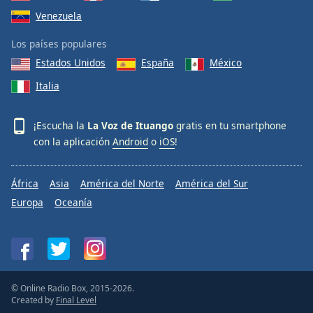
Venezuela
Los países populares
Estados Unidos
España
México
Italia
¡Escucha la
La Voz de Ituango
gratis en tu smartphone
con la aplicación
Android
o
iOS
!
África
Asia
América del Norte
América del Sur
Europa
Oceanía
© Online Radio Box, 2015-2026.
Created by
Final Level