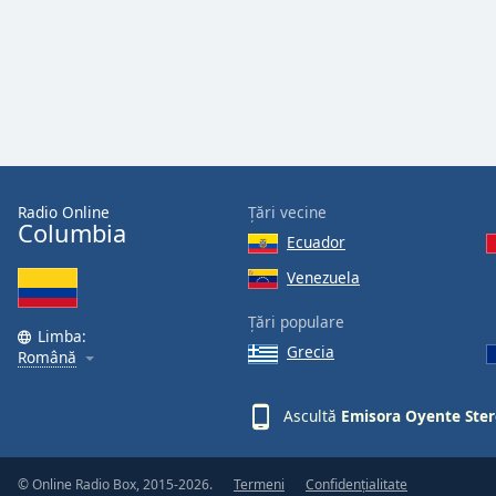
Color
Opacity
Font
Size
Radio Online
Țări vecine
Text
Columbia
Ecuador
Edge
Style
Venezuela
Țări populare
Font
Limba:
Grecia
Română
Family
Ascultă
Emisora Oyente Ste
Reset
Done
Close
© Online Radio Box, 2015-2026.
Termeni
Confidențialitate
Modal