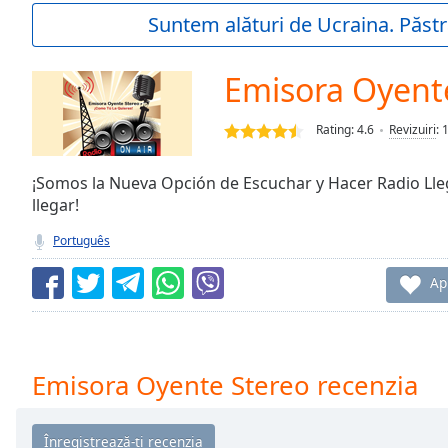
Current
Suntem alături de Ucraina. Păstr
Time
0:00
/
Duration
-:-
Emisora Oyent
Loaded
:
0.00%
Rating:
4.6
Revizuiri
:
0:00
Stream
Type
¡Somos la Nueva Opción de Escuchar y Hacer Radio Ll
LIVE
llegar!
Seek to
live,
currently
Português
behind
live
LIVE
Ap
Remaining
Time
-
-:-
1x
Emisora Oyente Stereo recenzia
Playback
Rate