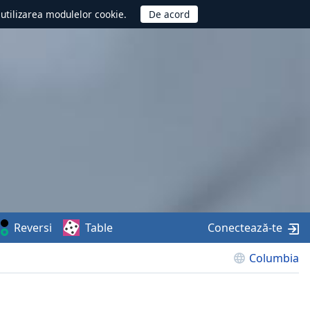
d utilizarea modulelor cookie.
Reversi
Table
Conectează-te
Columbia