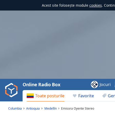
Acest site folosește module
cookies
. Contin
Video
Player
is
loading.
Play
Video
Online Radio Box
Jocuri
Play
Skip
Toate posturile
Favorite
Gen
Backward
Skip
Forward
Columbia
Antioquia
Medellín
Emisora Oyente Stereo
Mute