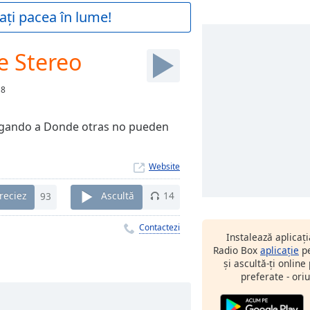
ați pacea în lume!
e Stereo
18
egando a Donde otras no pueden
Website
reciez
93
Ascultă
14
Contactezi
Instalează aplicaț
Radio Box
aplicație
pe
și ascultă-ți online
preferate - oriu