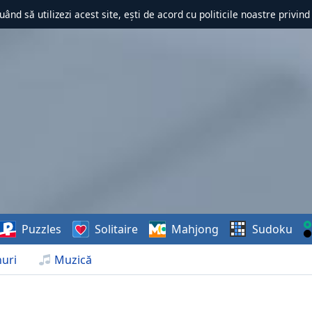
uând să utilizezi acest site, ești de acord cu politicile noastre privin
Puzzles
Solitaire
Mahjong
Sudoku
uri
Muzică