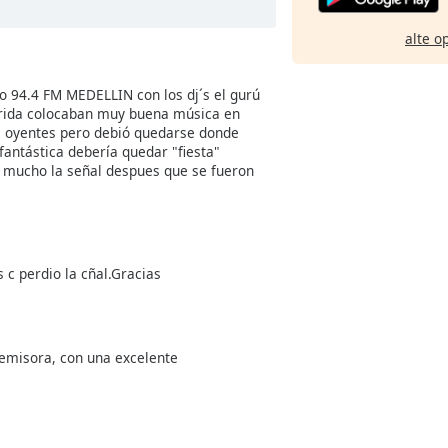
alte o
eo 94.4 FM MEDELLIN con los dj´s el gurú
erida colocaban muy buena música en
s oyentes pero debió quedarse donde
antástica debería quedar "fiesta"
a mucho la señal despues que se fueron
 c perdio la cñal.Gracias
 emisora, con una excelente