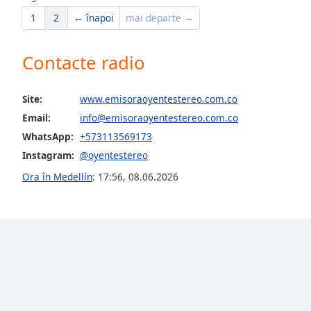
the
1
2
← înapoi
mai departe →
window.
Contacte radio
Text
Color
Site:
www.emisoraoyentestereo.com.co
Opacity
Email:
info@emisoraoyentestereo.com.co
WhatsApp:
+573113569173
Instagram:
@oyentestereo
Text
Background
Ora în Medellín
:
17:56
,
08.06.2026
Color
Opacity
Caption
Area
Background