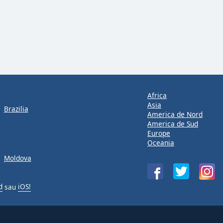
Africa
Asia
Brazilia
America de Nord
America de Sud
Europe
Oceania
Moldova
d
sau
iOS!