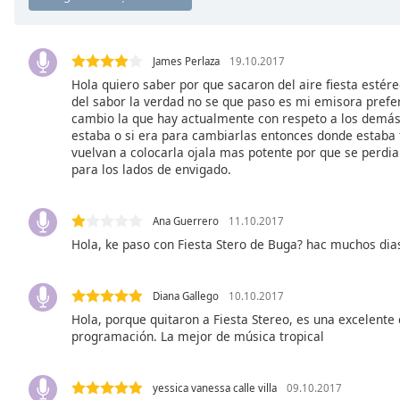
Chapters
Chapters
James Perlaza
19.10.2017
Descriptions
Hola quiero saber por que sacaron del aire fiesta estér
del sabor la verdad no se que paso es mi emisora pref
descriptions
cambio la que hay actualmente con respeto a los demá
off
,
estaba o si era para cambiarlas entonces donde estaba f
selected
vuelvan a colocarla ojala mas potente por que se perdi
para los lados de envigado.
Subtitles
subtitles
Ana Guerrero
11.10.2017
settings
,
Hola, ke paso con Fiesta Stero de Buga? hac muchos dias
opens
subtitles
settings
Diana Gallego
10.10.2017
dialog
Hola, porque quitaron a Fiesta Stereo, es una excelente
subtitles
programación. La mejor de música tropical
off
,
selected
yessica vanessa calle villa
09.10.2017