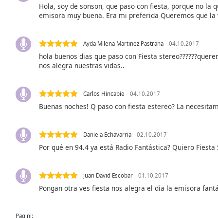
Audio
Hola, soy de sonson, que paso con fiesta, porque no la 
Track
emisora muy buena. Era mi preferida Queremos que la v
Picture-
in-
Ayda Milena Martinez Pastrana
04.10.2017
Picture
hola buenos dias que paso con Fiesta stereo??????querem
Fullscreen
nos alegra nuestras vidas..
This
is
a
Carlos Hincapie
04.10.2017
modal
Buenas noches! Q paso con fiesta estereo? La necesita
window.
Beginning
Daniela Echavarria
02.10.2017
of
Por qué en 94.4 ya está Radio Fantástica? Quiero Fiesta S
dialog
window.
Escape
Juan David Escobar
01.10.2017
will
Pongan otra ves fiesta nos alegra el día la emisora fan
cancel
and
Pagini:
close