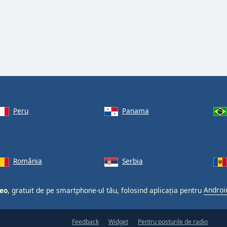
Peru
Panama
România
Serbia
reo
, gratuit de pe smartphone-ul tău, folosind aplicația pentru
Androi
Feedback
Widget
Pentru posturile de radio