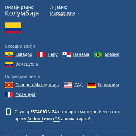
Онлајн радио
Јазик:
Font
Колумбија
Македонски
Family
Reset
Done
Соседни земји
Close
Modal
Еквадор
Перу
Панама
Бразил
Dialog
Венецуела
End
of
Популарни земји
dialog
window.
Северна Македонија
САД
Германија
Франција
Слушај
ESTACIÓN 24
на твојот смартфон бесплатно
преку
Android
или
iOS
апликацијата!