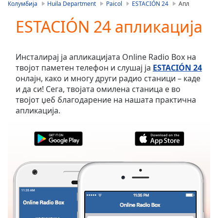
is
Колумбија
Huila Department
Paicol
ESTACIÓN 24
Апл
loading.
ESTACIÓN 24 апликација
Play
Video
Play
Skip
Инсталирај ја апликацијата Online Radio Box на
Backward
твојот паметен телефон и слушај ја
ESTACIÓN 24
Skip
онлајн, како и многу други радио станици – каде
Forward
и да си! Сега, твојата омилена станица е во
Mute
твојот џеб благодарение на нашата практична
Current
апликација.
Time
0:00
/
Duration
-:-
Loaded
:
0.00%
Stream
Type
LIVE
Seek to
live,
currently
behind
live
LIVE