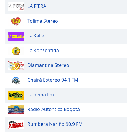
Beginning
LA FIERA
of
dialog
window.
Tolima Stereo
Escape
will
La Kalle
cancel
and
La Konsentida
close
the
Diamantina Stereo
window.
Text
Chairá Estereo 94.1 FM
Color
La Reina Fm
Opacity
Radio Autentica Bogotá
Text
Rumbera Nariño 90.9 FM
Background