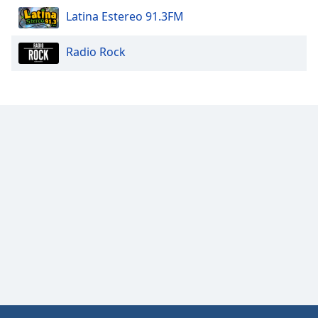
Color
Latina Estereo 91.3FM
Opacity
Radio Rock
Caption
Area
Background
Color
Opacity
Font
Size
Text
Edge
Style