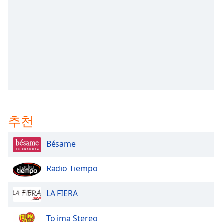
subtitles
settings
dialog
subtitles
off
,
selected
Audio
Track
Picture-
in-
추천
Picture
Fullscreen
This
Bésame
is
a
Radio Tiempo
modal
window.
LA FIERA
Beginning
of
Tolima Stereo