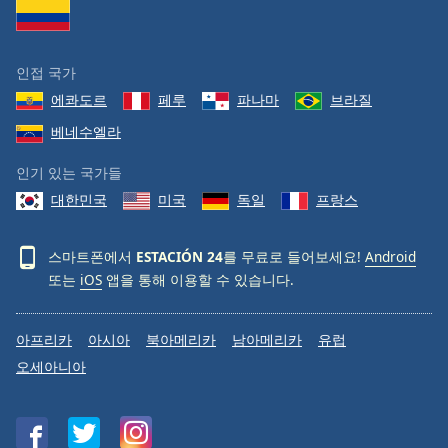
Family
인접 국가
Reset
에콰도르
페루
파나마
브라질
Done
Close
베네수엘라
Modal
Dialog
인기 있는 국가들
End
of
대한민국
미국
독일
프랑스
dialog
window.
스마트폰에서
ESTACIÓN 24
를 무료로 들어보세요!
Android
또는
iOS
앱을 통해 이용할 수 있습니다.
아프리카
아시아
북아메리카
남아메리카
유럽
오세아니아