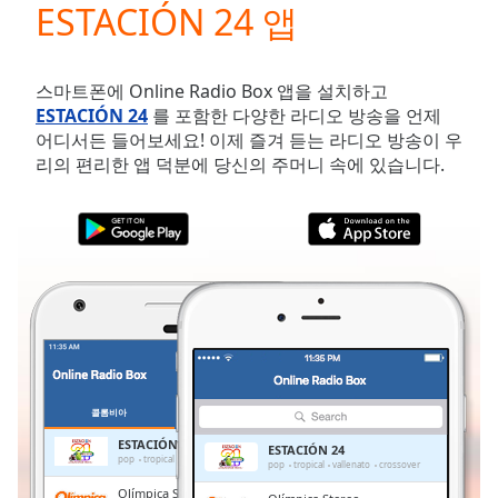
ESTACIÓN 24 앱
Play
Video
Play
Skip
스마트폰에 Online Radio Box 앱을 설치하고
Backward
ESTACIÓN 24
를 포함한 다양한 라디오 방송을 언제
Skip
어디서든 들어보세요! 이제 즐겨 듣는 라디오 방송이 우
Forward
리의 편리한 앱 덕분에 당신의 주머니 속에 있습니다.
Mute
Current
Time
0:00
/
Duration
-:-
Loaded
:
0.00%
Stream
Type
LIVE
Seek to
live,
콜롬비아
즐겨찾기
currently
behind
ESTACIÓN 24
ESTACIÓN 24
live
LIVE
pop
tropical
vallenato
crossover
pop
tropical
vallenato
crossover
Remaining
Olímpica Stereo