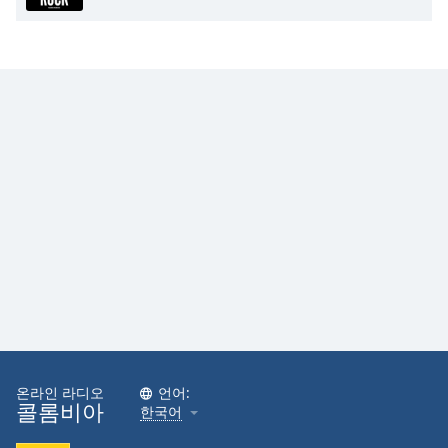
Opacity
Caption
Area
Background
Color
Opacity
Font
Size
Text
Edge
Style
온라인 라디오
언어:
콜롬비아
한국어
Font