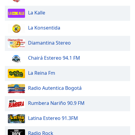
dialog
window.
La Kalle
Escape
will
La Konsentida
cancel
and
Diamantina Stereo
close
the
window.
Chairá Estereo 94.1 FM
Text
La Reina Fm
Color
Radio Autentica Bogotá
Opacity
Rumbera Nariño 90.9 FM
Text
Latina Estereo 91.3FM
Background
Color
Radio Rock