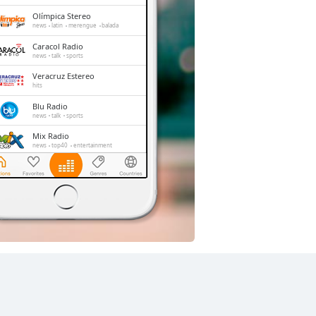
Olímpica Stereo
news
latin
merengue
balada
Caracol Radio
news
talk
sports
Veracruz Estereo
hits
Blu Radio
news
talk
sports
Mix Radio
news
top40
entertainment
CRV Radio
christian
gospel
Tropicana
hip-hop
reggae
salsa
tropical