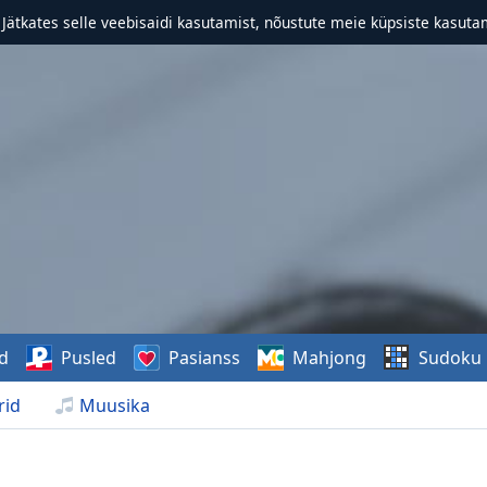
. Jätkates selle veebisaidi kasutamist, nõustute meie küpsiste kasutam
d
Pusled
Pasianss
Mahjong
Sudoku
rid
Muusika