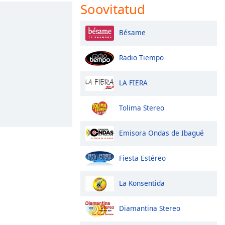
Soovitatud
Bésame
Radio Tiempo
LA FIERA
Tolima Stereo
Emisora Ondas de Ibagué
Fiesta Estéreo
La Konsentida
Diamantina Stereo