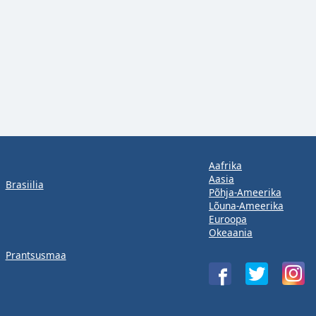
Aafrika
Aasia
Brasiilia
Põhja-Ameerika
Lõuna-Ameerika
Euroopa
Okeaania
Prantsusmaa