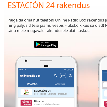
Current
ESTACIÓN 24 rakendus
Time
0:00
/
Duration
-:-
Paigalda oma nutitelefoni Online Radio Box rakendus 
Loaded
:
ning paljusid teisi jaamu veebis – ükskõik kus sa ole
0.00%
tänu meie mugavale rakendusele alati taskus.
0:00
Stream
Type
LIVE
Seek to
live,
currently
behind
live
LIVE
Remaining
Time
-
-:-
COLOMBIA
LEMMIKUD
1x
ESTACIÓN 24
pop
tropical
vallenato
crossover
Playback
Rate
Bésame
romantic
balada
vallenato