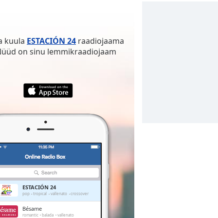
ja kuula
ESTACIÓN 24
raadiojaama
d! Nüüd on sinu lemmikraadiojaam
ESTACIÓN 24
pop
tropical
vallenato
crossover
Bésame
romantic
balada
vallenato