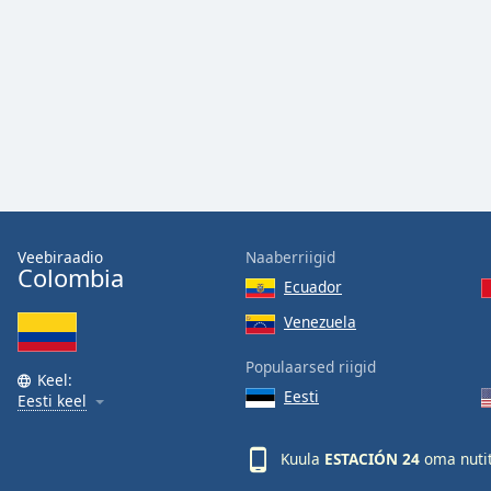
Audio
Track
Picture-
in-
Picture
Fullscreen
This
is
a
modal
window.
Veebiraadio
Naaberriigid
Colombia
Ecuador
Beginning
of
Venezuela
dialog
Populaarsed riigid
window.
Keel:
Escape
Eesti
Eesti keel
will
cancel
Kuula
ESTACIÓN 24
oma nutit
and
close