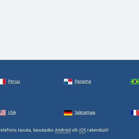
Peruu
Panama
USA
Saksamaa
elefonis tasuta, kasutades
Android
või
iOS
rakendust!