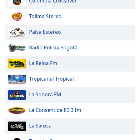
Colombia Crossover
dialog
window.
Tolima Stereo
Escape
will
cancel
Paisa Estereo
and
close
Radio Policia Bogotá
the
window.
La Reina Fm
Text
Tropicanal Tropical
Color
La Sonora FM
Opacity
La Consentida 89.3 fm
Text
Background
La Salxisa
Color