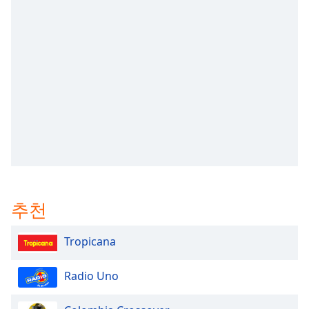
subtitles
settings
dialog
subtitles
off
,
selected
Audio
Track
Picture-
in-
Picture
Fullscreen
This
추천
is
a
modal
Tropicana
window.
Radio Uno
Beginning
of