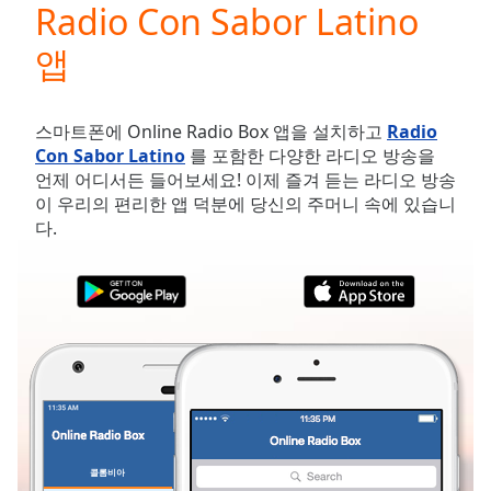
Radio Con Sabor Latino
Play
Video
앱
Play
Skip
Backward
Skip
스마트폰에 Online Radio Box 앱을 설치하고
Radio
Forward
Con Sabor Latino
를 포함한 다양한 라디오 방송을
Mute
언제 어디서든 들어보세요! 이제 즐겨 듣는 라디오 방송
Current
이 우리의 편리한 앱 덕분에 당신의 주머니 속에 있습니
Time
0:00
다.
/
Duration
-:-
Loaded
:
0.00%
Stream
Type
LIVE
Seek to
live,
currently
behind
live
LIVE
Remaining
콜롬비아
즐겨찾기