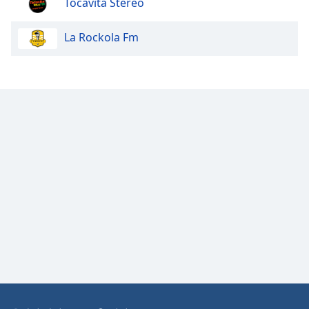
Tocavita Stereo
Opacity
La Rockola Fm
Caption
Area
Background
Color
Opacity
Font
Size
Text
Edge
Style
Font