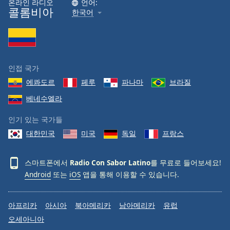
온라인 라디오
언어:
콜롬비아
Family
한국어
Reset
Done
Close
인접 국가
Modal
Dialog
에콰도르
페루
파나마
브라질
End
베네수엘라
of
dialog
인기 있는 국가들
window.
대한민국
미국
독일
프랑스
스마트폰에서
Radio Con Sabor Latino
를 무료로 들어보세요!
Android
또는
iOS
앱을 통해 이용할 수 있습니다.
아프리카
아시아
북아메리카
남아메리카
유럽
오세아니아