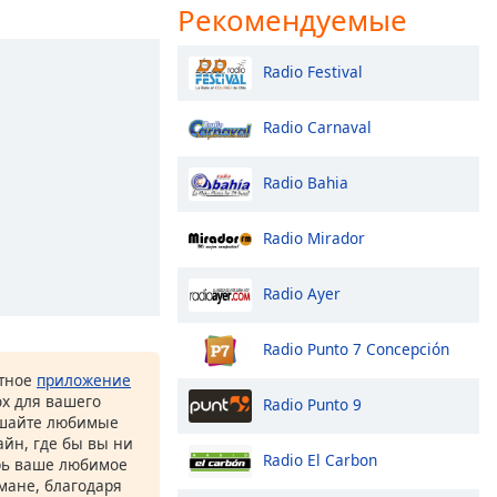
Рекомендуемые
Radio Festival
Radio Carnaval
Radio Bahia
Radio Mirador
Radio Ayer
Radio Punto 7 Concepción
атное
приложение
ox для вашего
Radio Punto 9
ушайте любимые
йн, где бы вы ни
Radio El Carbon
рь ваше любимое
рмане, благодаря