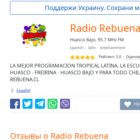
Current
Поддержи Украину. Сохрани м
Time
0:00
/
Duration
-:-
Radio Rebuen
Loaded
:
0.00%
Huasco Bajo, 95.7 MHz FM
0:00
spanish
latin
entertainment
Stream
Type
LIVE
Рейтинг:
5.0
Оценок
Seek to
LA MEJOR PROGRAMACION TROPICAL LATINA, LA ESCU
live,
HUASCO - FREIRINA - HUASCO BAJO Y PARA TODO CH
currently
REBUENA.CL
behind
live
LIVE
Remaining
Español
Time
-
-:-
Нр
1x
Playback
Rate
Отзывы о Radio Rebuena