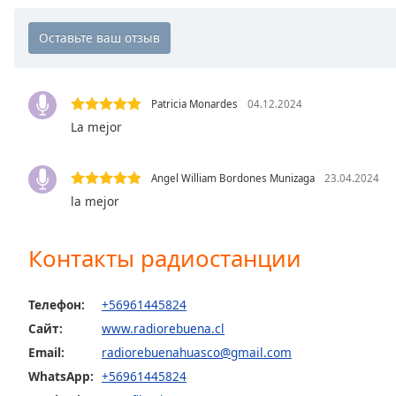
Chapters
Chapters
Descriptions
descriptions
Patricia Monardes
04.12.2024
off
,
La mejor
selected
Angel William Bordones Munizaga
23.04.2024
Subtitles
la mejor
subtitles
settings
,
Контакты радиостанции
opens
subtitles
settings
Телефон:
+56961445824
dialog
Сайт:
www.radiorebuena.cl
subtitles
off
,
Email:
radiorebuenahuasco@gmail.com
selected
WhatsApp:
+56961445824