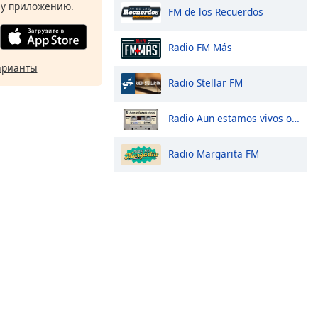
у приложению.
FM de los Recuerdos
Radio FM Más
арианты
Radio Stellar FM
Radio Aun estamos vivos online
Radio Margarita FM