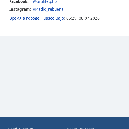
Facebook:
@profile.php
Audio
Track
Instagram:
@radio_rebuena
Время в городе Huasco Bajo
:
05:29
,
08.07.2026
Picture-
in-
Picture
Fullscreen
This
is
a
modal
window.
Beginning
of
dialog
window.
Escape
will
cancel
and
close
Онлайн Радио
Соседние страны