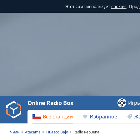
Этот сайт использует
cookies
. Про
Video
Player
is
loading.
Play
Video
Online Radio Box
Игр
Play
Skip
Все станции
Избранное
Ж
Backward
Skip
Forward
Чили
Atacama
Huasco Bajo
Radio Rebuena
Mute