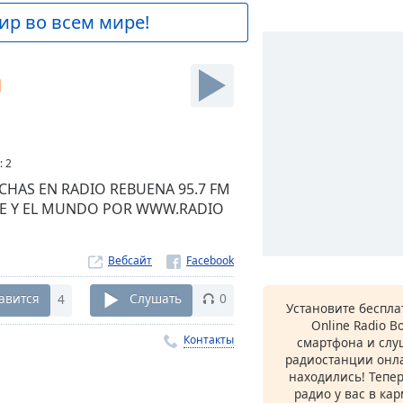
ир во всем мире!
a
:
2
CHAS EN RADIO REBUENA 95.7 FM
ILE Y EL MUNDO POR WWW.RADIO
Вебсайт
авится
4
Слушать
0
Установите беспл
Online Radio B
Контакты
смартфона и сл
радиостанции онла
находились! Тепе
радио у вас в ка