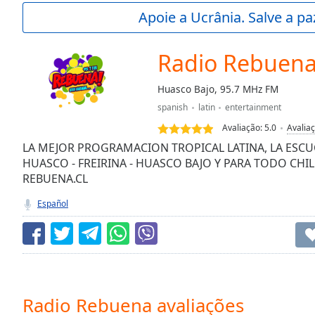
Current
Apoie a Ucrânia. Salve a p
Time
0:00
/
Duration
-:-
Radio Rebuen
Loaded
:
0.00%
Huasco Bajo, 95.7 MHz FM
0:00
spanish
latin
entertainment
Stream
Type
LIVE
Avaliação:
5.0
Avalia
Seek to
LA MEJOR PROGRAMACION TROPICAL LATINA, LA ESCU
live,
HUASCO - FREIRINA - HUASCO BAJO Y PARA TODO CH
currently
REBUENA.CL
behind
live
LIVE
Remaining
Español
Time
-
-:-
1x
Playback
Rate
Radio Rebuena avaliações