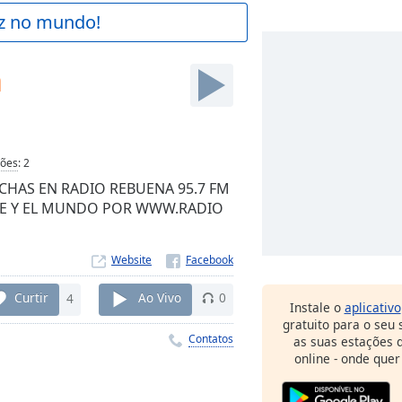
az no mundo!
a
ções
:
2
CHAS EN RADIO REBUENA 95.7 FM
ILE Y EL MUNDO POR WWW.RADIO
Website
Curtir
4
Ao Vivo
0
Instale o
aplicativo
gratuito para o seu
Contatos
as suas estações d
online - onde quer