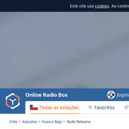
Este site usa
cookies
. Ao conti
Video
Player
is
loading.
Play
Video
Online Radio Box
Jogo
Play
Skip
Todas as estações
Favoritos
Backward
Skip
Forward
Chile
Atacama
Huasco Bajo
Radio Rebuena
Mute