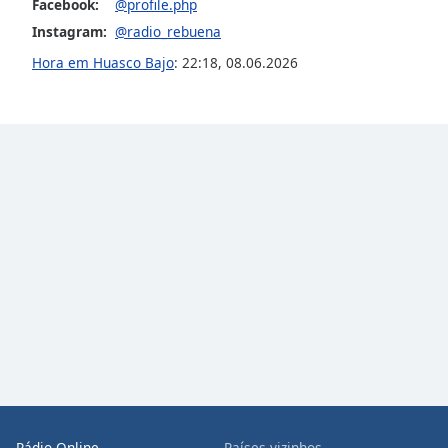
Facebook:
@profile.php
Audio
Track
Instagram:
@radio_rebuena
Hora em Huasco Bajo
:
22:18
,
08.06.2026
Picture-
in-
Picture
Fullscreen
This
is
a
modal
window.
Beginning
of
dialog
window.
Escape
will
cancel
and
close
Rádio Online
Países vizinhos