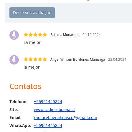
Chapters
Chapters
Descriptions
descriptions
Patricia Monardes
04.12.2024
off
,
La mejor
selected
Angel William Bordones Munizaga
23.04.2024
Subtitles
la mejor
subtitles
settings
,
Contatos
opens
subtitles
settings
Telefone:
+56961445824
dialog
Site:
www.radiorebuena.cl
subtitles
off
,
Email:
radiorebuenahuasco@gmail.com
selected
WhatsApp:
+56961445824