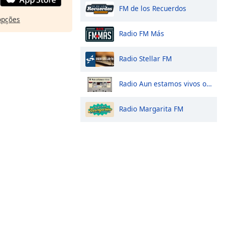
FM de los Recuerdos
opções
Radio FM Más
Radio Stellar FM
Radio Aun estamos vivos online
Radio Margarita FM