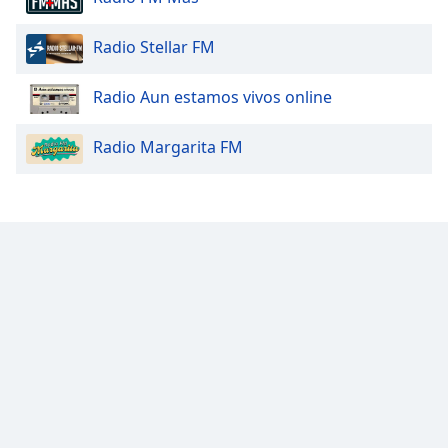
Font
Family
Radio Stellar FM
Radio Aun estamos vivos online
Reset
Done
Radio Margarita FM
Close
Modal
Dialog
End
of
dialog
window.