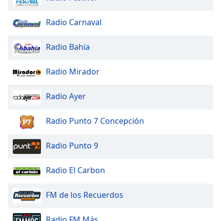
Opacity
Radio Carnaval
Radio Bahia
Caption
Area
Radio Mirador
Background
Color
Radio Ayer
Opacity
Radio Punto 7 Concepción
Font
Radio Punto 9
Size
Radio El Carbon
Text
Edge
FM de los Recuerdos
Style
Radio FM Más