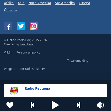
Afrika
Asia
Nord-Amerika
Sør-Amerika
Europa
Oseania
© Online Radio Box, 2015-2026.
Created by
Final Level
Vilkår
Personvernpolicy
Tilbakemelding
Widgets
For radiostasjoner
Radio Rebuena