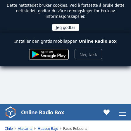
Dette nettstedet bruker
cookies
. Ved å fortsette å bruke dette
nettstedet, godtar du våre retningslinjer for bruk av
informasjonskapsler.
Installer den gratis mobilappen
Online Radio Box
Nei, takk
Online Radio Box
Video
Player
is
Chile
Atacama
Huasco Bajo
Radio Rebuena