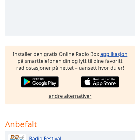
of
dialog
window.
Escape
will
cancel
and
close
Installer den gratis Online Radio Box
applikasjon
the
på smarttelefonen din og lytt til dine favoritt
window.
radiostasjoner på nettet – uansett hvor du er!
Text
Color
andre alternativer
Opacity
Anbefalt
Text
Background
Color
Radio Festival