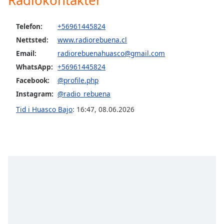
opens
subtitles
settings
Telefon:
+56961445824
dialog
Nettsted:
www.radiorebuena.cl
subtitles
Email:
radiorebuenahuasco@gmail.com
off
,
selected
WhatsApp:
+56961445824
Facebook:
@profile.php
Audio
Instagram:
@radio_rebuena
Track
Tid i Huasco Bajo
:
16:47
,
08.06.2026
Picture-
in-
Picture
Fullscreen
This
is
a
modal
window.
Beginning