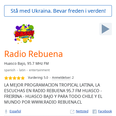
loading.
Play
Stå med Ukraina. Bevar freden i verden!
Video
Play
Skip
Backward
Skip
Forward
Mute
Current
Radio Rebuena
Time
0:00
/
Huasco Bajo, 95.7 MHz FM
Duration
-:-
spanish
latin
entertainment
Loaded
:
0.00%
Vurdering:
5.0
Anmeldelser
:
2
Stream
LA MEJOR PROGRAMACION TROPICAL LATINA, LA
Type
LIVE
ESCUCHAS EN RADIO REBUENA 95.7 FM HUASCO -
FREIRINA - HUASCO BAJO Y PARA TODO CHILE Y EL
Seek to
live,
MUNDO POR WWW.RADIO REBUENA.CL
currently
behind
Español
Nettsted
live
LIVE