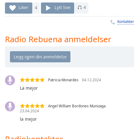
Remaining
Time
-
Liker
4
Lytt live
4
-:-
Kontakter
1x
Playback
Radio Rebuena anmeldelser
Rate
Chapters
Chapters
Descriptions
Patricia Monardes
04.12.2024
descriptions
La mejor
off
,
selected
Angel William Bordones Munizaga
23.04.2024
Subtitles
la mejor
subtitles
settings
,
Radiokontakter