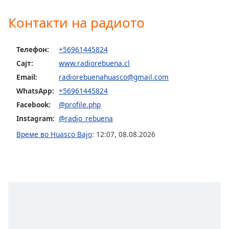
opens
Контакти на радиото
subtitles
settings
dialog
Телефон:
+56961445824
subtitles
Сајт:
www.radiorebuena.cl
off
,
selected
Email:
radiorebuenahuasco@gmail.com
WhatsApp:
+56961445824
Audio
Facebook:
@profile.php
Track
Instagram:
@radio_rebuena
Picture-
in-
Време во Huasco Bajo
:
12:07
,
08.08.2026
Picture
Fullscreen
This
is
a
modal
window.