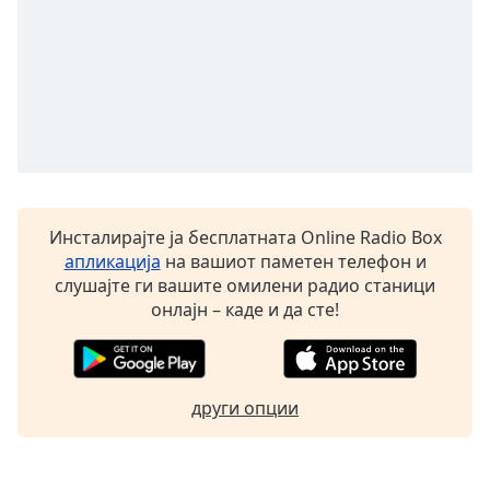
Beginning
of
dialog
window.
Escape
will
cancel
and
close
the
Инсталирајте ја бесплатната Online Radio Box
window.
апликација
на вашиот паметен телефон и
слушајте ги вашите омилени радио станици
Text
онлајн – каде и да сте!
Color
Opacity
други опции
Text
Background