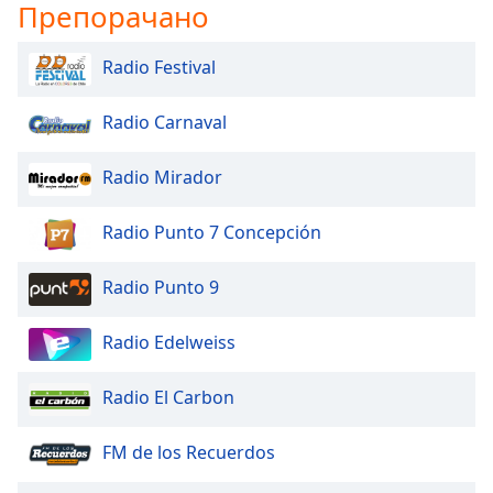
Color
Препорачано
Opacity
Radio Festival
Radio Carnaval
Caption
Area
Radio Mirador
Background
Color
Radio Punto 7 Concepción
Opacity
Radio Punto 9
Font
Radio Edelweiss
Size
Radio El Carbon
Text
Edge
FM de los Recuerdos
Style