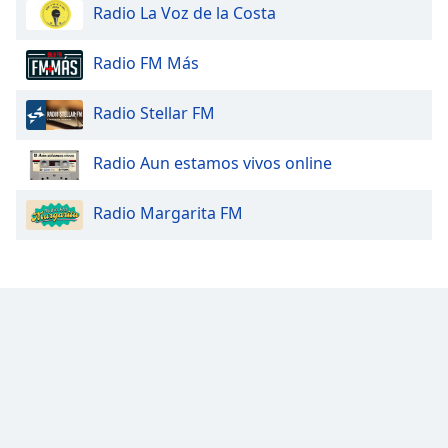
Radio La Voz de la Costa
Font
Family
Radio FM Más
Radio Stellar FM
Reset
Done
Radio Aun estamos vivos online
Close
Modal
Dialog
Radio Margarita FM
End
of
dialog
window.