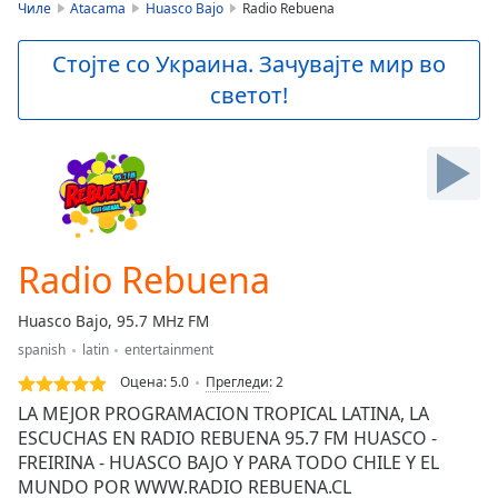
is
Чиле
Atacama
Huasco Bajo
Radio Rebuena
loading.
Play
Стојте со Украина. Зачувајте мир во
Video
светот!
Play
Skip
Backward
Skip
Forward
Mute
Current
Time
0:00
Radio Rebuena
/
Duration
-:-
Huasco Bajo, 95.7 MHz FM
Loaded
:
spanish
latin
entertainment
0.00%
Stream
Оцена:
5.0
Прегледи
:
2
Type
LIVE
LA MEJOR PROGRAMACION TROPICAL LATINA, LA
Seek to
ESCUCHAS EN RADIO REBUENA 95.7 FM HUASCO -
live,
FREIRINA - HUASCO BAJO Y PARA TODO CHILE Y EL
currently
behind
MUNDO POR WWW.RADIO REBUENA.CL
live
LIVE