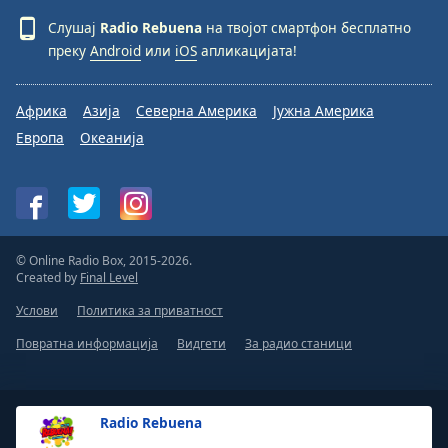
Слушај
Radio Rebuena
на твојот смартфон бесплатно
преку
Android
или
iOS
апликацијата!
Африка
Азија
Северна Америка
Јужна Америка
Европа
Океанија
© Online Radio Box, 2015-2026.
Created by
Final Level
Услови
Политика за приватност
Повратна информација
Видгети
За радио станици
Radio Rebuena