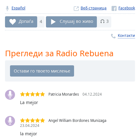
Remaining
Español
Веб-страница
Time
-
-:-
Допаѓа
4
Слушај во живо
3
1x
Контакти
Playback
Rate
Прегледи за Radio Rebuena
Chapters
Chapters
Descriptions
descriptions
Patricia Monardes
04.12.2024
off
,
La mejor
selected
Subtitles
Angel William Bordones Munizaga
23.04.2024
subtitles
la mejor
settings
,