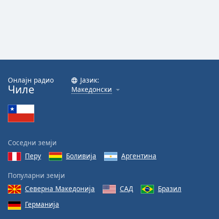
Онлајн радио
Јазик:
Чиле
Македонски
Соседни земји
Перу
Боливија
Аргентина
Популарни земји
Северна Македонија
САД
Бразил
Германија