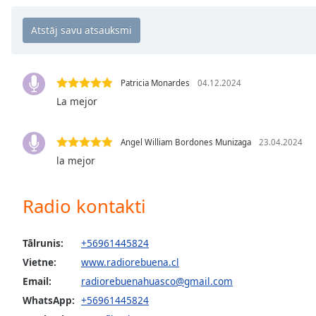
Chapters
Chapters
Descriptions
descriptions
Patricia Monardes
04.12.2024
off
,
La mejor
selected
Angel William Bordones Munizaga
23.04.2024
Subtitles
la mejor
subtitles
settings
,
Radio kontakti
opens
subtitles
settings
Tālrunis:
+56961445824
dialog
Vietne:
www.radiorebuena.cl
subtitles
off
,
Email:
radiorebuenahuasco@gmail.com
selected
WhatsApp:
+56961445824