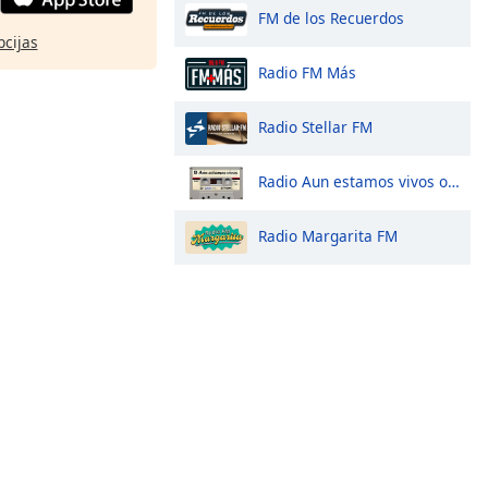
FM de los Recuerdos
pcijas
Radio FM Más
Radio Stellar FM
Radio Aun estamos vivos online
Radio Margarita FM