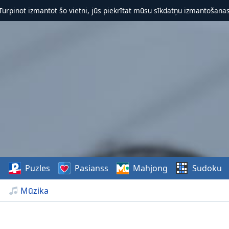
 Turpinot izmantot šo vietni, jūs piekrītat mūsu sīkdatņu izmantošanas 
s
Puzles
Pasianss
Mahjong
Sudoku
Mūzika