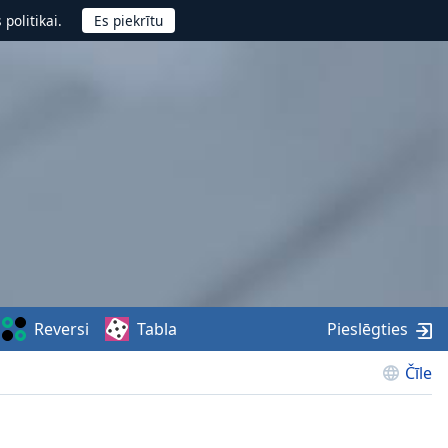
politikai.
Reversi
Tabla
Pieslēgties
Čīle