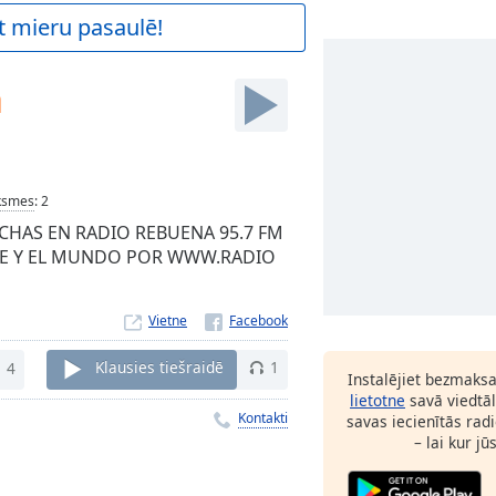
t mieru pasaulē!
a
ksmes
:
2
CHAS EN RADIO REBUENA 95.7 FM
ILE Y EL MUNDO POR WWW.RADIO
Vietne
4
Klausies tiešraidē
1
Instalējiet bezmaks
lietotne
savā viedtāl
Kontakti
savas iecienītās radi
– lai kur jū