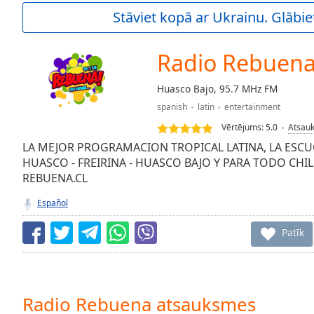
Current
Stāviet kopā ar Ukrainu. Glābie
Time
0:00
/
Duration
-:-
Radio Rebuen
Loaded
:
0.00%
Huasco Bajo, 95.7 MHz FM
0:00
spanish
latin
entertainment
Stream
Type
LIVE
Vērtējums:
5.0
Atsau
Seek to
LA MEJOR PROGRAMACION TROPICAL LATINA, LA ESCU
live,
HUASCO - FREIRINA - HUASCO BAJO Y PARA TODO CH
currently
REBUENA.CL
behind
live
LIVE
Remaining
Español
Time
-
-:-
Patīk
1x
Playback
Rate
Radio Rebuena atsauksmes