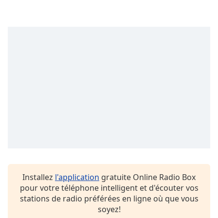
Opacity
Caption
Area
Background
Color
Opacity
Font
Size
Text
Installez
l'application
gratuite Online Radio Box
Edge
pour votre téléphone intelligent et d'écouter vos
Style
stations de radio préférées en ligne où que vous
soyez!
Font