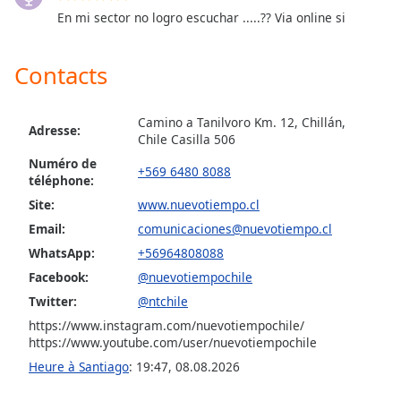
dialog
En mi sector no logro escuchar .....?? Via online si
window.
Escape
Contacts
will
cancel
and
Camino a Tanilvoro Km. 12, Chillán,
close
Adresse:
Chile Casilla 506
the
Numéro de
window.
+569 6480 8088
téléphone:
Site:
www.nuevotiempo.cl
Text
Color
Email:
comunicaciones@nuevotiempo.cl
WhatsApp:
+56964808088
Facebook:
@nuevotiempochile
Opacity
Twitter:
@ntchile
https://www.instagram.com/nuevotiempochile/
Text
https://www.youtube.com/user/nuevotiempochile
Background
Heure à Santiago
:
19:47
,
08.08.2026
Color