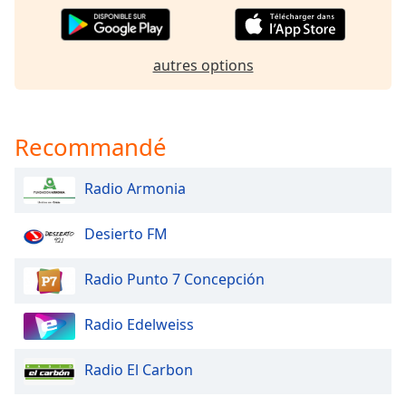
Family
autres options
Reset
Done
Close
Modal
Recommandé
Dialog
End
of
Radio Armonia
dialog
window.
Desierto FM
Radio Punto 7 Concepción
Radio Edelweiss
Radio El Carbon