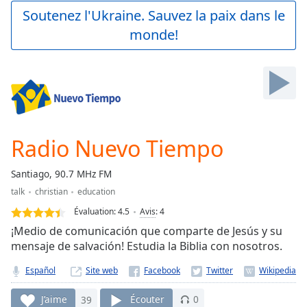
Play
Soutenez l'Ukraine. Sauvez la paix dans le
Video
monde!
Play
Skip
Backward
Skip
Forward
Mute
Current
Time
0:00
Radio Nuevo Tiempo
/
Duration
-:-
Santiago, 90.7 MHz FM
Loaded
:
talk
christian
education
0.00%
Stream
Évaluation:
4.5
Avis
:
4
Type
LIVE
¡Medio de comunicación que comparte de Jesús y su
Seek to
mensaje de salvación! Estudia la Biblia con nosotros.
live,
currently
Español
Site web
behind
live
LIVE
Remaining
J’aime
39
Écouter
0