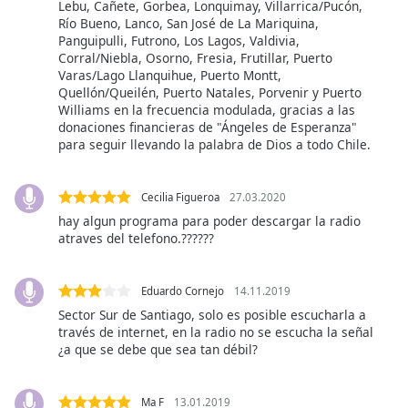
subtitles
Lebu, Cañete, Gorbea, Lonquimay, Villarrica/Pucón,
settings
Río Bueno, Lanco, San José de La Mariquina,
Panguipulli, Futrono, Los Lagos, Valdivia,
dialog
Corral/Niebla, Osorno, Fresia, Frutillar, Puerto
subtitles
Varas/Lago Llanquihue, Puerto Montt,
off
,
Quellón/Queilén, Puerto Natales, Porvenir y Puerto
selected
Williams en la frecuencia modulada, gracias a las
donaciones financieras de "Ángeles de Esperanza"
Audio
para seguir llevando la palabra de Dios a todo Chile.
Track
Picture-
Cecilia Figueroa
27.03.2020
in-
Picture
hay algun programa para poder descargar la radio
atraves del telefono.??????
Fullscreen
This
is
Eduardo Cornejo
14.11.2019
a
Sector Sur de Santiago, solo es posible escucharla a
modal
través de internet, en la radio no se escucha la señal
window.
¿a que se debe que sea tan débil?
Beginning
of
Ma F
13.01.2019