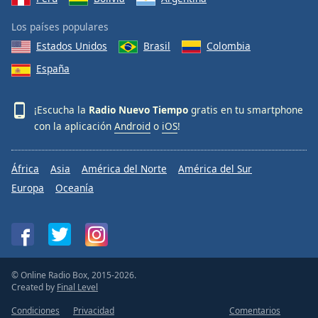
Los países populares
Estados Unidos
Brasil
Colombia
España
¡Escucha la
Radio Nuevo Tiempo
gratis en tu smartphone
con la aplicación
Android
o
iOS
!
África
Asia
América del Norte
América del Sur
Europa
Oceanía
© Online Radio Box, 2015-2026.
Created by
Final Level
Condiciones
Privacidad
Comentarios