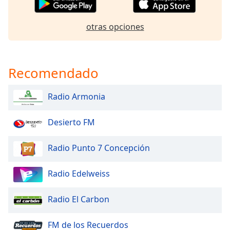
Font
Family
otras opciones
Reset
Done
Recomendado
Close
Modal
Dialog
Radio Armonia
End
of
Desierto FM
dialog
window.
Radio Punto 7 Concepción
Radio Edelweiss
Radio El Carbon
FM de los Recuerdos