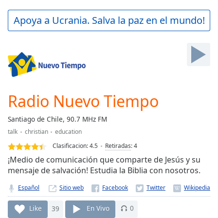
loading.
Play
Apoya a Ucrania. Salva la paz en el mundo!
Video
Play
Skip
Backward
Skip
Forward
Mute
Current
Radio Nuevo Tiempo
Time
0:00
/
Santiago de Chile, 90.7 MHz FM
Duration
-:-
talk
christian
education
Loaded
:
0.00%
Clasificacion:
4.5
Retiradas
:
4
Stream
¡Medio de comunicación que comparte de Jesús y su
Type
LIVE
mensaje de salvación! Estudia la Biblia con nosotros.
Seek to
live,
Español
Sitio web
currently
behind
Like
39
En Vivo
0
live
LIVE