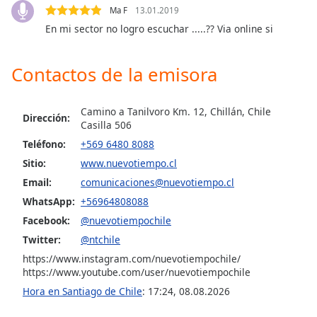
of
Ma F
13.01.2019
dialog
En mi sector no logro escuchar .....?? Via online si
window.
Escape
will
Contactos de la emisora
cancel
and
Camino a Tanilvoro Km. 12, Chillán, Chile
close
Dirección:
Casilla 506
the
Teléfono:
+569 6480 8088
window.
Sitio:
www.nuevotiempo.cl
Text
Email:
comunicaciones@nuevotiempo.cl
Color
WhatsApp:
+56964808088
Facebook:
@nuevotiempochile
Opacity
Twitter:
@ntchile
https://www.instagram.com/nuevotiempochile/
https://www.youtube.com/user/nuevotiempochile
Text
Background
Hora en Santiago de Chile
:
17:24
,
08.08.2026
Color