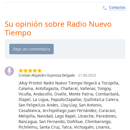
Remaining
Time
-
Contactos
-:-
Su opinión sobre Radio Nuevo
1x
Tiempo
Playback
Rate
Chapters
Chapters
Descriptions
Cristian Alejandro Espinoza Delgado
21.08.2023
descriptions
¡Muy Pronto! Radio Nuevo Tiempo llegará a Tocopilla,
off
,
Calama, Antofagasta, Chañaral, Vallenar, Tongoy,
Vicuña, Andacollo, Ovalle, Monte Patria, Combarbalá,
selected
Illapel, La Ligua, Papudo/Zapallar, Quillota/La Calera,
San Felipe/Los Andes, Llay-Llay, San Antonio,
Subtitles
Casablanca, Archipiélago Juan Fernández, Curacaví,
Melipilla, Navidad, Lago Rapel, Litueche, Paredones,
subtitles
Rancagua, San Fernando, Doñihue, Chimbarongo,
settings
,
Pichilemu, Santa Cruz, Talca, Vichuquén, Linares,