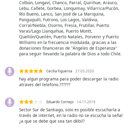
opens
Colbún, Longaví, Chanco, Parral, Quirihue, Arauco,
subtitles
Lebu, Cañete, Gorbea, Lonquimay, Villarrica/Pucón,
settings
Río Bueno, Lanco, San José de La Mariquina,
dialog
Panguipulli, Futrono, Los Lagos, Valdivia,
Corral/Niebla, Osorno, Fresia, Frutillar, Puerto
subtitles
Varas/Lago Llanquihue, Puerto Montt,
off
,
Quellón/Queilén, Puerto Natales, Porvenir y Puerto
selected
Williams en la frecuencia modulada, gracias a las
donaciones financieras de "Ángeles de Esperanza"
Audio
para seguir llevando la palabra de Dios a todo Chile.
Track
Picture-
Cecilia Figueroa
27.03.2020
in-
Picture
hay algun programa para poder descargar la radio
Fullscreen
atraves del telefono.??????
This
is
Eduardo Cornejo
14.11.2019
a
modal
Sector Sur de Santiago, solo es posible escucharla a
través de internet, en la radio no se escucha la señal
window.
¿a que se debe que sea tan débil?
Beginning