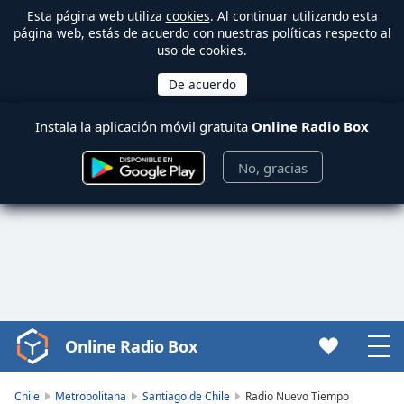
Esta página web utiliza
cookies
. Al continuar utilizando esta
página web, estás de acuerdo con nuestras políticas respecto al
uso de cookies.
Instala la aplicación móvil gratuita
Online Radio Box
No, gracias
Online Radio Box
Video
Player
is
Chile
Metropolitana
Santiago de Chile
Radio Nuevo Tiempo