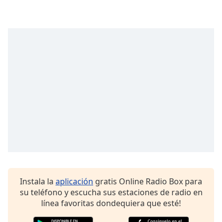
Opacity
Caption
Area
Background
Color
Opacity
Font
Size
Text
Instala la
aplicación
gratis Online Radio Box para
Edge
su teléfono y escucha sus estaciones de radio en
Style
línea favoritas dondequiera que esté!