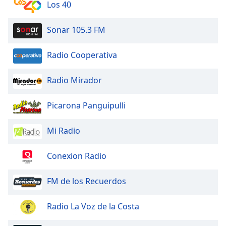
Beginning
Los 40
of
dialog
Sonar 105.3 FM
window.
Escape
Radio Cooperativa
will
cancel
and
Radio Mirador
close
the
Picarona Panguipulli
window.
Mi Radio
Text
Color
Conexion Radio
Opacity
FM de los Recuerdos
Text
Radio La Voz de la Costa
Background