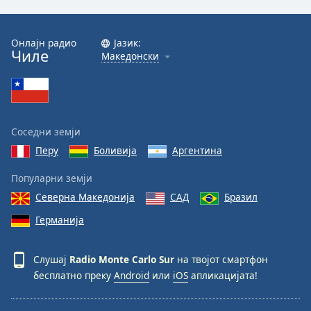
Font
Family
Онлајн радио
Јазик:
Чиле
Македонски
Reset
Done
Close
Modal
Соседни земји
Dialog
End
Перу
Боливија
Аргентина
of
dialog
Популарни земји
window.
Северна Македонија
САД
Бразил
Германија
Слушај
Radio Monte Carlo Sur
на твојот смартфон
бесплатно преку
Android
или
iOS
апликацијата!