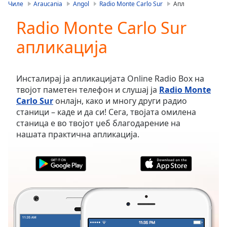
is
Чиле
Araucania
Angol
Radio Monte Carlo Sur
Апл
loading.
Radio Monte Carlo Sur
Play
Video
апликација
Play
Skip
Backward
Skip
Инсталирај ја апликацијата Online Radio Box на
Forward
твојот паметен телефон и слушај ја
Radio Monte
Mute
Carlo Sur
онлајн, како и многу други радио
Current
станици – каде и да си! Сега, твојата омилена
Time
0:00
станица е во твојот џеб благодарение на
/
нашата практична апликација.
Duration
-:-
Loaded
:
0.00%
Stream
Type
LIVE
Seek to
live,
currently
behind
live
LIVE