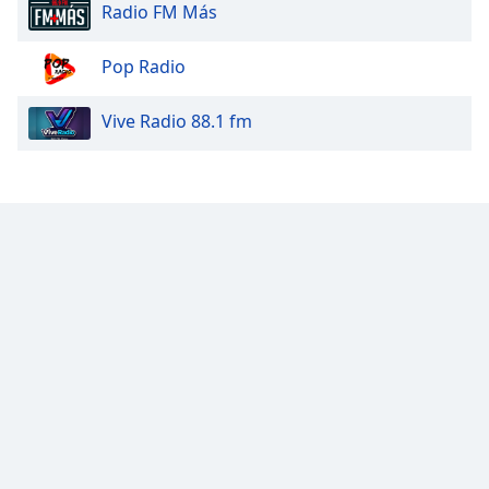
Color
Radio FM Más
Opacity
Pop Radio
Vive Radio 88.1 fm
Caption
Area
Background
Color
Opacity
Font
Size
Text
Edge
Style