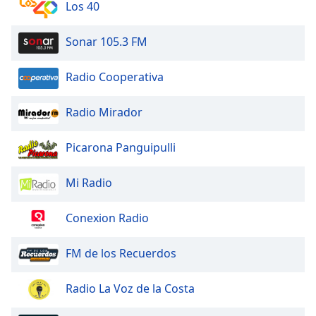
Beginning
Los 40
of
dialog
Sonar 105.3 FM
window.
Escape
Radio Cooperativa
will
cancel
and
Radio Mirador
close
the
Picarona Panguipulli
window.
Mi Radio
Text
Color
Conexion Radio
Opacity
FM de los Recuerdos
Text
Radio La Voz de la Costa
Background