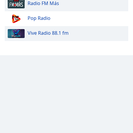
Color
Radio FM Más
Opacity
Pop Radio
Vive Radio 88.1 fm
Caption
Area
Background
Color
Opacity
Font
Size
Text
Edge
Style