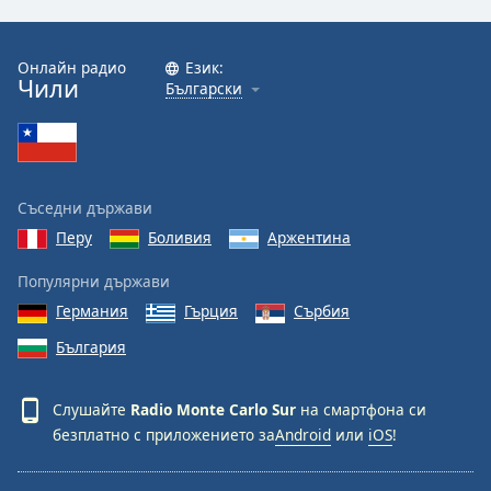
Font
Family
Онлайн радио
Език:
Чили
Български
Reset
Done
Close
Modal
Съседни държави
Dialog
End
Перу
Боливия
Аржентина
of
dialog
Популярни държави
window.
Германия
Гърция
Сърбия
България
Слушайте
Radio Monte Carlo Sur
на смартфона си
безплатно с приложението за
Android
или
iOS
!