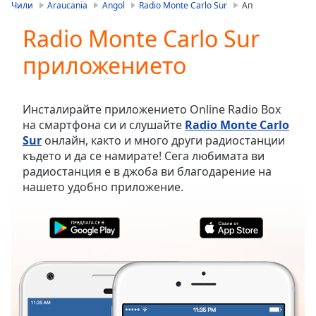
is
Чили
Araucania
Angol
Radio Monte Carlo Sur
Ап
loading.
Radio Monte Carlo Sur
Play
Video
приложението
Play
Skip
Backward
Skip
Инсталирайте приложението Online Radio Box
Forward
на смартфона си и слушайте
Radio Monte Carlo
Mute
Sur
онлайн, както и много други радиостанции
Current
където и да се намирате! Сега любимата ви
Time
0:00
радиостанция е в джоба ви благодарение на
/
нашето удобно приложение.
Duration
-:-
Loaded
:
0.00%
Stream
Type
LIVE
Seek to
live,
currently
behind
live
LIVE