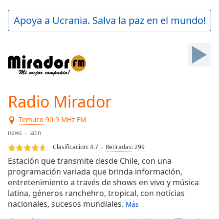
loading.
Play
Apoya a Ucrania. Salva la paz en el mundo!
Video
Play
Skip
Backward
Skip
Forward
Mute
Current
Radio Mirador
Time
0:00
/
Temuco
90.9 MHz FM
Duration
-:-
news
latin
Loaded
:
0.00%
Clasificacion:
4.7
Retiradas
:
299
Stream
Estación que transmite desde Chile, con una
Type
LIVE
programación variada que brinda información,
Seek to
entretenimiento a través de shows en vivo y música
live,
latina, géneros ranchehro, tropical, con noticias
currently
nacionales, sucesos mundiales.
behind
Más
live
LIVE