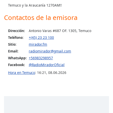
Temuco y la Araucanía 1270AM!!
Opacity
Contactos de la emisora
Caption
Dirección:
Antonio Varas #687 OF. 1305, Temuco
Area
Background
Teléfono:
+(45) 23 23 100
Color
Sitio:
mirador.fm
Email:
radiomirador@gmail.com
Opacity
WhatsApp:
+56983298957
Facebook:
@RadioMiradorOficial
Font
Hora en Temuco
:
16:21
,
08.06.2026
Size
Text
Edge
Style