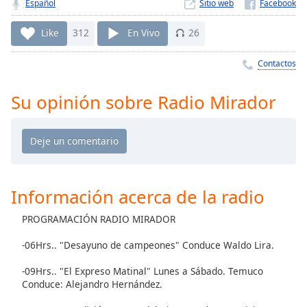
Remaining
Español
Sitio web
Time
-
-:-
Like
312
En Vivo
26
1x
Contactos
Playback
Rate
Su opinión sobre Radio Mirador
Chapters
Chapters
Descriptions
Información acerca de la radio
descriptions
off
,
PROGRAMACIÓN RADIO MIRADOR
selected
-06Hrs.. "Desayuno de campeones" Conduce Waldo Lira.
Subtitles
-09Hrs.. "El Expreso Matinal" Lunes a Sábado. Temuco
subtitles
Conduce: Alejandro Hernández.
settings
,