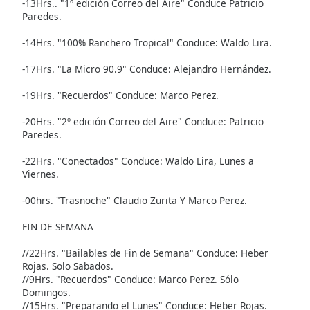
opens
-13Hrs.. "1º edición Correo del Aire" Conduce Patricio
subtitles
Paredes.
settings
-14Hrs. "100% Ranchero Tropical" Conduce: Waldo Lira.
dialog
subtitles
-17Hrs. "La Micro 90.9" Conduce: Alejandro Hernández.
off
,
selected
-19Hrs. "Recuerdos" Conduce: Marco Perez.
Audio
-20Hrs. "2º edición Correo del Aire" Conduce: Patricio
Track
Paredes.
Picture-
-22Hrs. "Conectados" Conduce: Waldo Lira, Lunes a
in-
Viernes.
Picture
Fullscreen
-00hrs. "Trasnoche" Claudio Zurita Y Marco Perez.
This
is
FIN DE SEMANA
a
modal
//22Hrs. "Bailables de Fin de Semana" Conduce: Heber
Rojas. Solo Sabados.
window.
//9Hrs. "Recuerdos" Conduce: Marco Perez. Sólo
Domingos.
Beginning
//15Hrs. "Preparando el Lunes" Conduce: Heber Rojas.