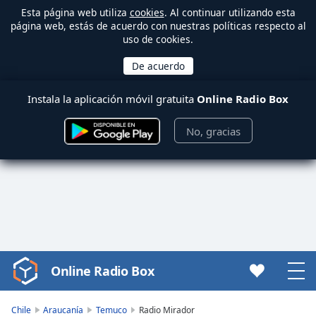
Esta página web utiliza
cookies
. Al continuar utilizando esta
página web, estás de acuerdo con nuestras políticas respecto al
uso de cookies.
Instala la aplicación móvil gratuita
Online Radio Box
No, gracias
Online Radio Box
Video
Player
is
Chile
Araucanía
Temuco
Radio Mirador