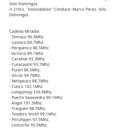
of
Solo Domingos.
dialog
// 21hrs. "Inolvidables" Conduce: Marco Perez. Solo
Domingos.
window.
Escape
will
Cadena Mirador.
cancel
- Temuco 90.9Mhz.
and
- Lautaro 89.7Mhz.
close
- Perquenco 88.5Mhz.
the
- Victoria 89.1Mhz.
- Carahue 93.3Mhz.
window.
- Curacautin 93.7Mhz.
- Puren 88.5Mhz.
Text
- Vilcún 99.7Mhz.
Color
- Melipeuco 88.7Mhz.
- Cunco 102.1Mhz.
- Lonquimay 100.9Mhz.
Opacity
- Puerto Saaavedra 90.1Mhz.
- Angol 101.5Mhz.
- Traiguen 98.7Mhz.
Text
- Teodoro Smith 99.1Mhz.
Background
- Pitrufquen 97.5Mhz.
- Loncoche 95.5Mhz.
Color