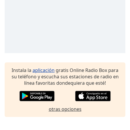
Font
Family
Reset
Done
Close
Modal
Dialog
End
of
dialog
Instala la
aplicación
gratis Online Radio Box para
window.
su teléfono y escucha sus estaciones de radio en
línea favoritas dondequiera que esté!
otras opciones