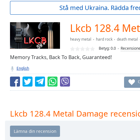
Current
Stå med Ukraina. Rädda fred
Time
0:00
/
Duration
-:-
Lkcb 128.4 Me
Loaded
:
0.00%
heavy metal
hard rock
death metal
0:00
Betyg:
0.0
Recension
Stream
Type
Memory Tracks, Back To Back, Guaranteed!
LIVE
Seek to
English
live,
currently
behind
G
live
LIVE
Remaining
Time
-
-:-
Lkcb 128.4 Metal Damage recensi
1x
Playback
Rate