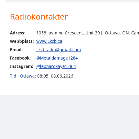
Chapters
Chapters
Radiokontakter
Descriptions
Adress:
1958 Jasmine Crescent, Unit 39 J, Ottawa, ON, Ca
descriptions
Webbplats:
www.Lkcb.ca
off
,
Email:
Lkcbradio@gmail.com
selected
Facebook:
@Metaldamage1284
Subtitles
Instagram:
@leonardkaye128.4
subtitles
Tid i Ottawa
:
08:05
,
08.06.2026
settings
,
opens
subtitles
settings
dialog
subtitles
off
,
selected