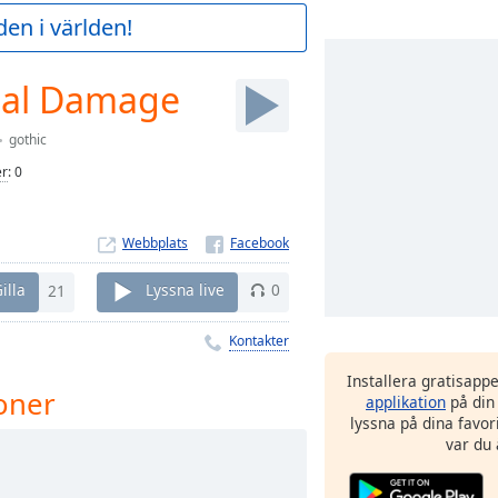
en i världen!
tal Damage
gothic
er
:
0
Webbplats
illa
21
Lyssna live
0
Kontakter
Installera gratisapp
oner
applikation
på din
lyssna på dina favor
var du 