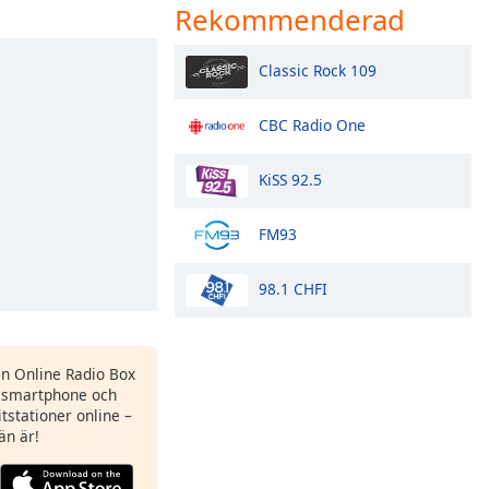
Rekommenderad
Classic Rock 109
CBC Radio One
KiSS 92.5
FM93
98.1 CHFI
en Online Radio Box
 smartphone och
itstationer online –
än är!