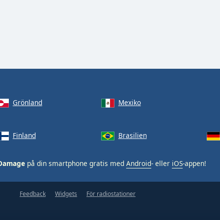
Grönland
Mexiko
Finland
Brasilien
 Damage
på din smartphone gratis med
Android
- eller
iOS
-appen!
Feedback
Widgets
För radiostationer