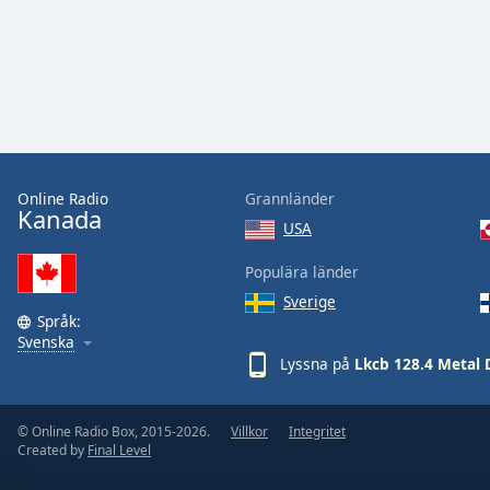
Audio
Track
Picture-
in-
Picture
Fullscreen
This
is
a
Online Radio
Grannländer
Kanada
modal
USA
window.
Populära länder
Beginning
Sverige
of
Språk:
Svenska
dialog
Lyssna på
Lkcb 128.4 Metal
window.
Escape
will
© Online Radio Box, 2015-2026.
Villkor
Integritet
cancel
Created by
Final Level
and
close