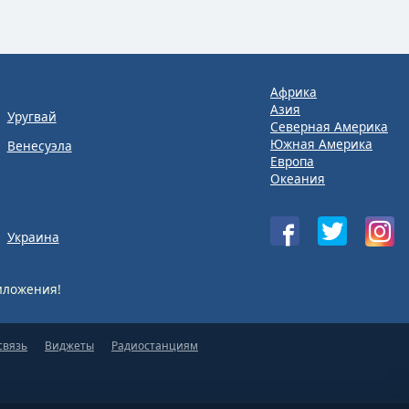
Африка
Азия
Уругвай
Северная Америка
Южная Америка
Венесуэла
Европа
Океания
Украина
ложения!
связь
Виджеты
Радиостанциям