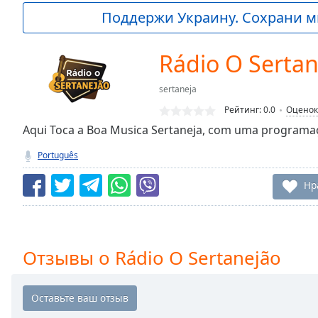
Current
Поддержи Украину. Сохрани м
Time
0:00
/
Duration
-:-
Rádio O Sertan
Loaded
:
0.00%
sertaneja
0:00
Рейтинг:
0.0
Оценок
Stream
Type
Aqui Toca a Boa Musica Sertaneja, com uma programa
LIVE
Seek to
Português
live,
currently
behind
Нр
live
LIVE
Remaining
Time
-
-:-
Отзывы о Rádio O Sertanejão
1x
Playback
Rate