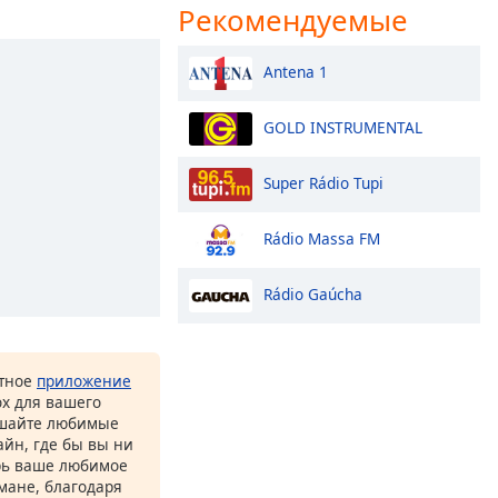
Рекомендуемые
Antena 1
GOLD INSTRUMENTAL
Super Rádio Tupi
Rádio Massa FM
Rádio Gaúcha
атное
приложение
ox для вашего
ушайте любимые
йн, где бы вы ни
рь ваше любимое
рмане, благодаря