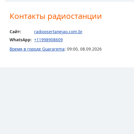
Chapters
Chapters
Контакты радиостанции
Descriptions
Сайт:
radioosertanejao.com.br
descriptions
WhatsApp:
+11998908609
off
,
selected
Время в городе Guararema
:
09:00
,
08.09.2026
Subtitles
subtitles
settings
,
opens
subtitles
settings
dialog
subtitles
off
,
selected