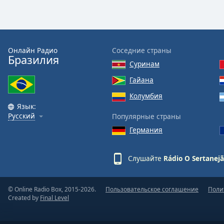
Audio
Track
Picture-
in-
Picture
Онлайн Радио
Соседние страны
Бразилия
Fullscreen
Суринам
This
is
Гайана
a
Колумбия
modal
Язык:
window.
Русский
Популярные страны
Германия
Beginning
of
dialog
Слушайте
Rádio O Sertanej
window.
Escape
will
© Online Radio Box, 2015-2026.
Пользовательское соглашение
Поли
Created by
Final Level
cancel
and
close