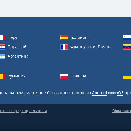
Перу
Боливия
Парагвай
Французская Гвиана
Аргентина
Румыния
Польша
ão
на вашем смартфоне бесплатно с помощью
Android
или
iOS
при
тика конфиденциальности
Обратная 