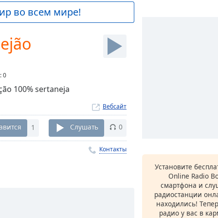
ир во всем мире!
ejão
:
0
ção 100% sertaneja
Вебсайт
авится
1
Слушать
0
Контакты
Установите беспл
Online Radio B
смартфона и сл
радиостанции онла
находились! Тепе
радио у вас в ка