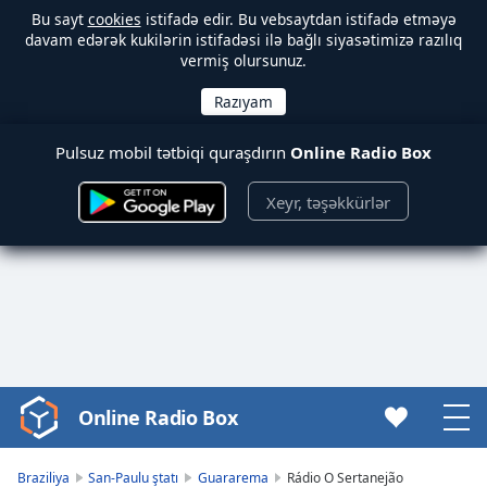
Bu sayt
cookies
istifadə edir. Bu vebsaytdan istifadə etməyə
davam edərək kukilərin istifadəsi ilə bağlı siyasətimizə razılıq
vermiş olursunuz.
Pulsuz mobil tətbiqi quraşdırın
Online Radio Box
Xeyr, təşəkkürlər
Online Radio Box
Video
Player
is
Braziliya
San-Paulu ştatı
Guararema
Rádio O Sertanejão