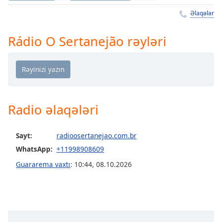
Remaining
Time
-
Əlaqələr
-:-
Rádio O Sertanejão rəyləri
1x
Playback
Rate
Chapters
Chapters
Radio əlaqələri
Descriptions
Sayt:
radioosertanejao.com.br
descriptions
WhatsApp:
+11998908609
off
,
selected
Guararema vaxtı
:
10:44
,
08.10.2026
Subtitles
subtitles
settings
,