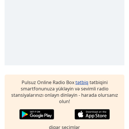
opens
subtitles
settings
dialog
subtitles
off
,
selected
Audio
Track
Picture-
in-
Picture
Fullscreen
Pulsuz Online Radio Box
tətbiq
tətbiqini
This
smartfonunuza yükləyin və sevimli radio
is
stansiyalarınızı onlayn dinləyin - harada olursanız
a
olun!
modal
window.
Beginning
digər seçimlər