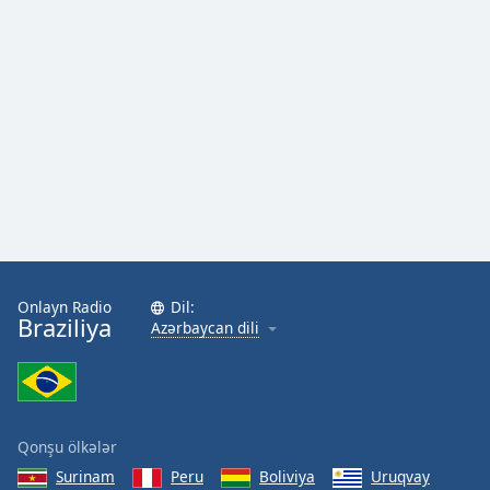
Opacity
Caption
Area
Background
Color
Opacity
Onlayn Radio
Dil:
Font
Braziliya
Azərbaycan dili
Size
Text
Edge
Style
Qonşu ölkələr
Surinam
Peru
Boliviya
Uruqvay