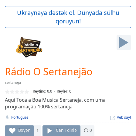
loading.
Play
Ukraynaya dəstək ol. Dünyada sülhü
Video
qoruyun!
Play
Skip
Backward
Skip
Forward
Mute
Current
Time
0:00
Rádio O Sertanejão
/
Duration
-:-
sertaneja
Loaded
:
0.00%
Reytinq:
0.0
Rəylər
:
0
Stream
Aqui Toca a Boa Musica Sertaneja, com uma
Type
LIVE
programação 100% sertaneja
Seek to
live,
Português
Veb sayt
currently
behind
Bəyən
1
Canlı dinlə
0
live
LIVE