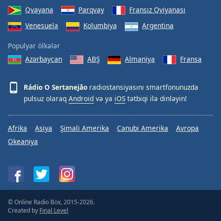
Font
Qvayana
Parqvay
Fransız Qviyanası
Family
Venesuela
Kolumbiya
Argentina
Populyar ölkələr
Reset
Azərbaycan
ABŞ
Almaniya
Fransa
Done
Close
Modal
Rádio O Sertanejão
radiostansiyasını smartfonunuzda
Dialog
End
pulsuz olaraq
Android
və ya
iOS
tətbiqi ilə dinləyin!
of
dialog
Afrika
Asiya
Şimali Amerika
Cənubi Amerika
Avropa
window.
Okeaniya
© Online Radio Box, 2015-2026.
Created by
Final Level