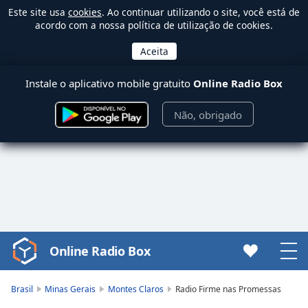
Este site usa
cookies
. Ao continuar utilizando o site, você está de
acordo com a nossa política de utilização de cookies.
Instale o aplicativo mobile gratuito
Online Radio Box
Não, obrigado
Online Radio Box
Video
Player
is
Brasil
Minas Gerais
Montes Claros
Radio Firme nas Promessas
loading.