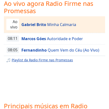
Time
-
Ao vivo agora Radio Firme nas
-:-
Promessas
1x
Ao
Playback
Gabriel Brito
Minha Calmaria
vivo
Rate
Chapters
08:11
Marcos Góes
Autoridade e Poder
Chapters
08:05
Fernandinho
Quem Vem do Céu (Ao Vivo)
Descriptions
Playlist da Radio Firme nas Promessas
descriptions
off
,
selected
Subtitles
subtitles
settings
,
Principais músicas em Radio
opens