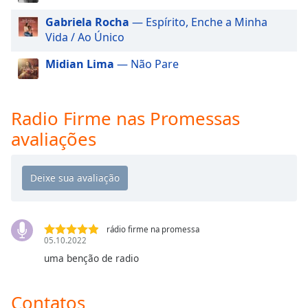
dialog
Gabriela Rocha
— Espírito, Enche a Minha
window.
Vida / Ao Único
Escape
will
Midian Lima
— Não Pare
cancel
and
close
Radio Firme nas Promessas
the
window.
avaliações
Text
Color
Opacity
rádio firme na promessa
05.10.2022
Text
uma benção de radio
Background
Color
Contatos