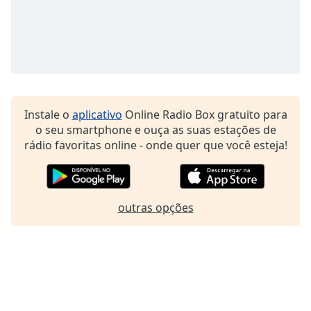
Family
Reset
Done
Close
Modal
Dialog
Instale o
aplicativo
Online Radio Box gratuito para
End
o seu smartphone e ouça as suas estações de
of
rádio favoritas online - onde quer que você esteja!
dialog
window.
outras opções