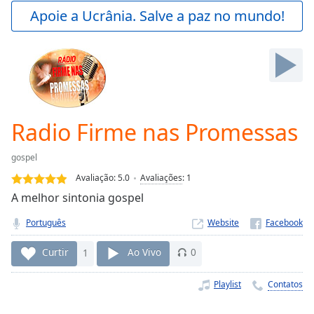
Play
Apoie a Ucrânia. Salve a paz no mundo!
Video
Play
Skip
Backward
Skip
Forward
Mute
Current
Radio Firme nas Promessas
Time
0:00
/
gospel
Duration
-:-
Avaliação:
5.0
Avaliações
:
1
Loaded
:
A melhor sintonia gospel
0.00%
Stream
Português
Website
Type
LIVE
Seek to
Curtir
1
Ao Vivo
0
live,
currently
behind
Playlist
Contatos
live
LIVE
Remaining