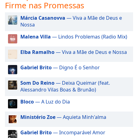
subtitles
Firme nas Promessas
settings
dialog
Márcia Casanovva
— Viva a Mãe de Deus e
subtitles
Nossa
off
,
selected
Malena Villa
— Lindos Problemas (Radio Mix)
Audio
Elba Ramalho
— Viva a Mãe de Deus e Nossa
Track
Picture-
Gabriel Brito
— Digno É o Senhor
in-
Picture
Fullscreen
Som Do Reino
— Deixa Queimar (feat.
This
Alessandro Vilas Boas & Brunão)
is
a
Bloco
— A Luz do Dia
modal
window.
Ministério Zoe
— Aquieta Minh'alma
Beginning
Gabriel Brito
— Incomparável Amor
of