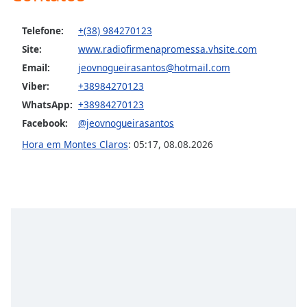
Opacity
Telefone:
+(38) 984270123
Site:
www.radiofirmenapromessa.vhsite.com
Caption
Email:
jeovnogueirasantos@hotmail.com
Area
Viber:
+38984270123
Background
Color
WhatsApp:
+38984270123
Facebook:
@jeovnogueirasantos
Opacity
Hora em Montes Claros
:
05:17
,
08.08.2026
Font
Size
Text
Edge
Style
Font