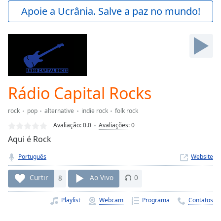
Play
Apoie a Ucrânia. Salve a paz no mundo!
Video
Play
Skip
Backward
Skip
Forward
Mute
Current
Rádio Capital Rocks
Time
0:00
/
rock
pop
alternative
indie rock
folk rock
Duration
-:-
Avaliação:
0.0
Avaliações
:
0
Loaded
:
Aqui é Rock
0.00%
Stream
Português
Website
Type
LIVE
Seek to
Curtir
8
Ao Vivo
0
live,
currently
behind
Playlist
Webcam
Programa
Contatos
live
LIVE
Remaining