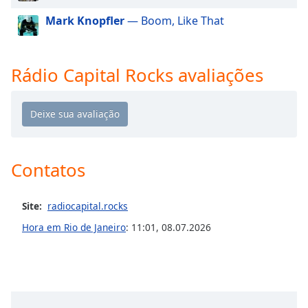
dialog
Mark Knopfler
— Boom, Like That
window.
Escape
will
cancel
Rádio Capital Rocks avaliações
and
close
the
window.
Text
Contatos
Color
Site:
radiocapital.rocks
Opacity
Hora em Rio de Janeiro
:
11:01
,
08.07.2026
Text
Background
Color