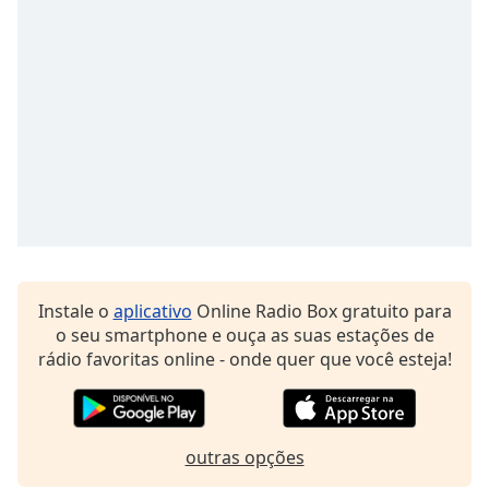
Opacity
Caption
Area
Background
Color
Opacity
Font
Instale o
aplicativo
Online Radio Box gratuito para
Size
o seu smartphone e ouça as suas estações de
rádio favoritas online - onde quer que você esteja!
Text
Edge
Style
outras opções
Font