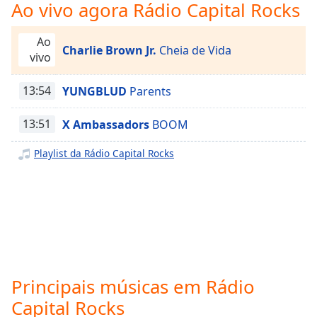
Time
-
Ao vivo agora Rádio Capital Rocks
-:-
Ao
Charlie Brown Jr.
Cheia de Vida
1x
vivo
Playback
Rate
13:54
YUNGBLUD
Parents
Chapters
13:51
X Ambassadors
BOOM
Chapters
Playlist da Rádio Capital Rocks
Descriptions
descriptions
off
,
selected
Subtitles
subtitles
Principais músicas em Rádio
settings
,
Capital Rocks
opens