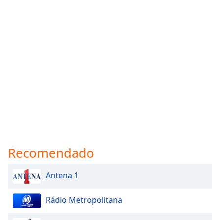
Family
Reset
Done
Close
Modal
Dialog
End
of
dialog
window.
Recomendado
Antena 1
Rádio Metropolitana