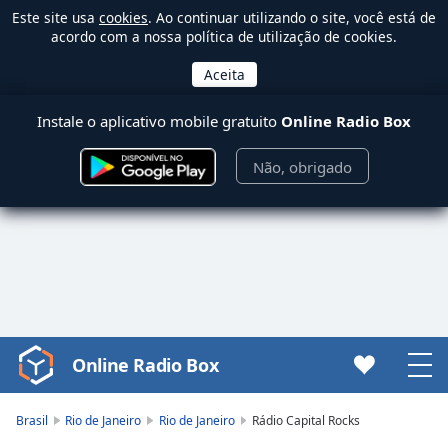
Este site usa
cookies
. Ao continuar utilizando o site, você está de
acordo com a nossa política de utilização de cookies.
Instale o aplicativo mobile gratuito
Online Radio Box
Não, obrigado
Online Radio Box
Video
Player
is
Brasil
Rio de Janeiro
Rio de Janeiro
Rádio Capital Rocks
loading.