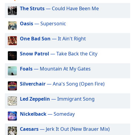
subtitles
settings
The Struts
— Could Have Been Me
dialog
subtitles
Oasis
— Supersonic
off
,
selected
One Bad Son
— It Ain't Right
Audio
Track
Snow Patrol
— Take Back the City
Picture-
in-
Foals
— Mountain At My Gates
Picture
Fullscreen
Silverchair
— Ana's Song (Open Fire)
This
is
a
Led Zeppelin
— Immigrant Song
modal
window.
Nickelback
— Someday
Beginning
Caesars
— Jerk It Out (New Brauer Mix)
of