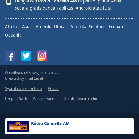
Dengarkan
Rádio Cancella AM
di ponsel pintar Anda
secara gratis dengan aplikasi
Android
atau
iOS
!
Afrika
Asia
Amerika Utara
Amerika Selatan
Eropah
Oceania
© Online Radio Box, 2015-2026.
Created by
Final Level
Syarat dan ketentuan
Privasi
Umpan Balik
Widget-widget
Untuk stasiun radio
Rádio Cancella AM