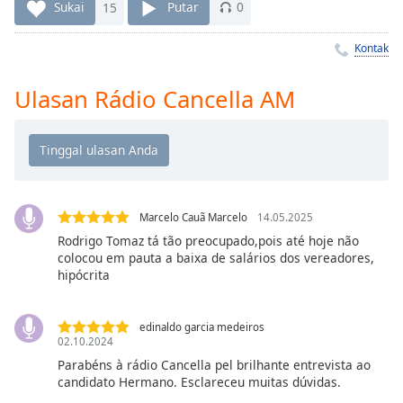
Remaining
Sukai
15
Putar
0
Time
-
-:-
Kontak
1x
Ulasan Rádio Cancella AM
Playback
Rate
Chapters
Chapters
Marcelo Cauã Marcelo
14.05.2025
Descriptions
Rodrigo Tomaz tá tão preocupado,pois até hoje não
descriptions
colocou em pauta a baixa de salários dos vereadores,
off
,
hipócrita
selected
edinaldo garcia medeiros
Subtitles
02.10.2024
subtitles
Parabéns à rádio Cancella pel brilhante entrevista ao
candidato Hermano. Esclareceu muitas dúvidas.
settings
,