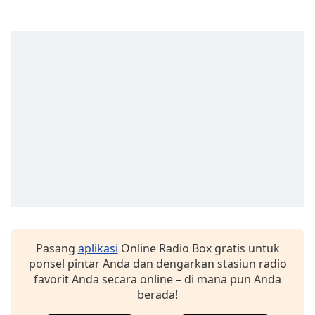
Font
Family
Reset
Done
Close
Modal
Dialog
End
of
dialog
window.
Pasang
aplikasi
Online Radio Box gratis untuk
ponsel pintar Anda dan dengarkan stasiun radio
favorit Anda secara online – di mana pun Anda
berada!