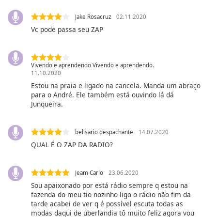
opens
subtitles
Jake Rosacruz
02.11.2020
settings
Vc pode passa seu ZAP
dialog
subtitles
off
,
selected
Vivendo e aprendendo Vivendo e aprendendo.
11.10.2020
Audio
Estou na praia e ligado na cancela. Manda um abraço
Track
para o André. Ele também está ouvindo lá dá
Junqueira.
Picture-
in-
Picture
belisario despachante
14.07.2020
Fullscreen
QUAL É O ZAP DA RADIO?
This
is
a
Jeam Carlo
23.06.2020
modal
Sou apaixonado por está rádio sempre q estou na
window.
fazenda do meu tio nozinho ligo o rádio não fim da
tarde acabei de ver q é possível escuta todas as
Beginning
modas daqui de uberlandia tô muito feliz agora vou