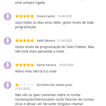
of
está sempre ligado .
dialog
window.
Orsení Camilo
12.06.2020
Escape
ouço todos os dias essa rádio. gosto muito de toda
will
programação.
cancel
and
close
Valdir Moreira
21.04.2020
the
Gosto muito da programação do Tales Fideles. Mas
window.
não está mais passando a noite.
Text
Color
Karine Parreira
14.04.2020
Adoro mas não tá b o sinal
Opacity
Elcio Bnto Dos Santos Junior
21.03.2020
Text
Não vão se quer comentar sobre m minha
Background
reclamação?Interessante vocês falarem do corona
Color
vírus e deixar um farcante religioso chamar