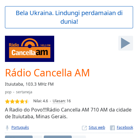
loading.
Play
Bela Ukraina. Lindungi perdamaian di
Video
dunia!
Play
Skip
Backward
Skip
Forward
Mute
Current
Time
0:00
Rádio Cancella AM
/
Duration
-:-
Ituiutaba, 103.3 MHz FM
Loaded
:
pop
sertaneja
0.00%
Stream
Nilai:
4.6
Ulasan
:
16
Type
LIVE
A Radio do Povo!!!Rádio Cancella AM 710 AM da cidade
Seek to
de Ituiutaba, Minas Gerais.
live,
currently
Português
Situs web
behind
live
LIVE