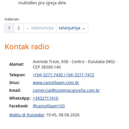
multidões pra igreja dele.
Opacity
Halaman:
1
2
← sebelumnya
selanjutnya →
Caption
Area
Background
Kontak radio
Color
Avenida Treze, 658 - Centro - Ituiutaba (MG) -
Alamat:
Opacity
CEP 38300-140
Telepon:
+(34) 3271-7430 / (34) 3271-7472
Font
Situs:
www.cancellaam.com.br
Size
Email:
comercial@sistemacancella.com.br
WhatsApp:
+3432717410
Text
Facebook:
@cancellaam103
Edge
Waktu di Ituiutaba
:
10:45
,
08.08.2026
Style