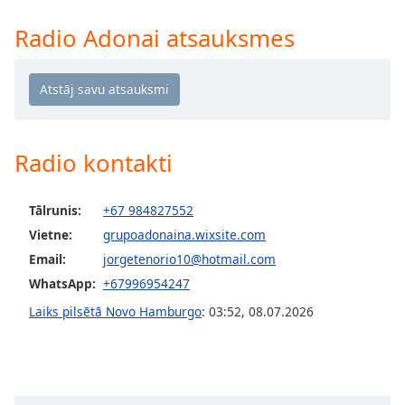
Time
-
-:-
Radio Adonai atsauksmes
1x
Playback
Rate
Chapters
Radio kontakti
Chapters
Descriptions
Tālrunis:
+67 984827552
Vietne:
grupoadonaina.wixsite.com
descriptions
off
,
Email:
jorgetenorio10@hotmail.com
selected
WhatsApp:
+67996954247
Laiks pilsētā Novo Hamburgo
:
03:52
,
08.07.2026
Subtitles
subtitles
settings
,
opens