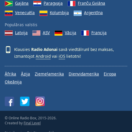
Gajāna
Paragvaja
Franču Gviāna
Family
Venecuēla
Kolumbija
Argentīna
Reset
Populāras valstis
Done
Latvija
ASV
Vācija
Francija
Close
Modal
Dialog
Klausies
Radio Adonai
savā viedtālrunī bez maksas,
End
izmantojot
Android
vai
iOS
lietotni!
of
dialog
window.
Āfrika
Āzija
Ziemeļamerika
Dienvidamerika
Eiropa
Okeānija
© Online Radio Box, 2015-2026.
Created by
Final Level