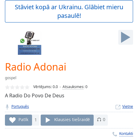
Play
Stāviet kopā ar Ukrainu. Glābiet mieru
Video
pasaulē!
Play
Skip
Backward
Skip
Forward
Mute
Current
Time
0:00
Radio Adonai
/
Duration
-:-
gospel
Loaded
:
0.00%
Vērtējums:
0.0
Atsauksmes
:
0
Stream
A Radio Do Povo De Deus
Type
LIVE
Português
Vietne
Seek to
live,
currently
Patīk
1
Klausies tiešraidē
0
behind
live
LIVE
Remaining
Kontakti