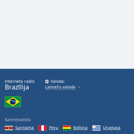
Opacity
Caption
Area
Background
Color
Opacity
Font
Interneta radio
Valoda:
Brazīlija
Size
Latviešu valoda
Text
Edge
Style
Kaimiņvalstis
Surinama
Peru
Bolīvija
Urugvaja
Font