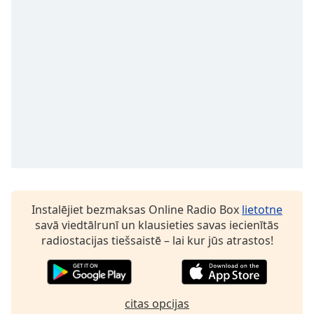
subtitles
settings
dialog
subtitles
off
,
selected
Audio
Track
Picture-
in-
Picture
Fullscreen
This
Instalējiet bezmaksas Online Radio Box
lietotne
is
savā viedtālrunī un klausieties savas iecienītās
a
radiostacijas tiešsaistē – lai kur jūs atrastos!
modal
window.
Beginning
citas opcijas
of