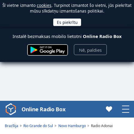
Šī vietne izmanto
cookies
. Turpinot izmantot šo vietni, jūs piekrītat
mūsu sīkdatņu izmantošanas politikai.
Instalē bezmaksas mobilo lietotni
Online Radio Box
Nē, paldies
Online Radio Box
Video
Player
is
Brazīlija
Rio Grande do Sul
Novo Hamburgo
Radio Adonai
loading.